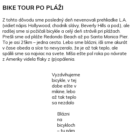
BIKE TOUR PO PLÁŽI
Z tohto dôvodu sme posledný deň nevenovali prehliadke L.A.
(vidieť nápis Hollywood, chodník slávy, Beverly Hills a pod.), ale
radšej sme si požičali bicykle a celý deň strávili pri plážach.
Prešli sme od pláže Redondo Beach až po Santa Monica Pier.
To je asi 25km – jedna cesta. Lebo sme blázni, išli sme akurát
v čase obeda a síce to nevyzeralo, že je až tak teplo, ale
spálili sme sa najviac na svete. Míša ešte pol roka po návrate
z Ameriky videla fľaky z (p)opálenia.
Vyzdvihujeme
bicykle, v tej
dobe ešte v
mikine, lebo
až tak teplo
sa nezdalo
Blázni
na
bicykloch
– tu nám