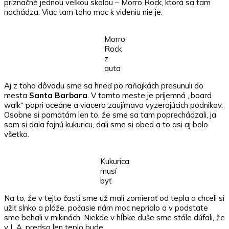
príznačné jednou veľkou skalou – Morro Rock, ktorá sa tam
nachádza. Viac tam toho moc k videniu nie je.
Morro
Rock
z
auta
Aj z toho dôvodu sme sa hneď po raňajkách presunuli do
mesta
Santa Barbara
. V tomto meste je príjemná „board
walk“ popri oceáne a viacero zaujímavo vyzerajúcich podnikov.
Osobne si pamätám len to, že sme sa tam poprechádzali, ja
som si dala fajnú kukuricu, dali sme si obed a to asi aj bolo
všetko.
Kukurica
musí
byť
Na to, že v tejto časti sme už mali zomierať od tepla a chceli si
užiť slnko a pláže, počasie nám moc neprialo a v podstate
sme behali v mikinách. Niekde v hĺbke duše sme stále dúfali, že
v L.A. predsa len teplo bude.