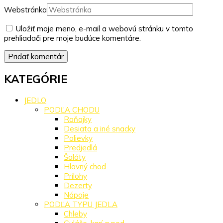
Webstránka
Uložiť moje meno, e-mail a webovú stránku v tomto
prehliadači pre moje budúce komentáre.
KATEGÓRIE
JEDLO
PODĽA CHODU
Raňajky
Desiata a iné snacky
Polievky
Predjedlá
Šaláty
Hlavný chod
Prílohy
Dezerty
Nápoje
PODĽA TYPU JEDLA
Chleby