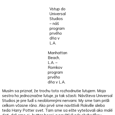
Vstup do
Universal
Studios
– náš
program
prvého
dňa v
L.A.
Manhattan
Beach,
L.A. –
Romkov
program
prvého
dňa v L.A.
Musím sa priznať, že trochu toto rozhodnutie ľutujem. Moja
sestra ho jednoznačne ľutuje, ja tak sčasti. Návšteva Universal
Studios je pre ľudí s neoblomnými nervami. My sme tam prišli
celkom včasne ráno. Ako prvé sme navštívili Rokville alebo
teda Harry Potter svet. Tam sme sa ešte vytešovali ako malé