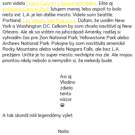
som videla
Grand Canyon a Monument Valley
. Ešte aj
Antelope Canyon Park
ľutujem menej, lebo aspoň to bolo
niečo iné. L.A. je len ďalšie mesto. Videla som Seattle,
Portland,
Las Vegas
,
San Francisco
. Dúfam, že uvidím New
York a Washington D.C. Celkom by som chcela navštíviť aj New
Orleans. Ale ak sa vrátim na juhozápad Ameriky, radšej si
vyhradím čas pre Zion National Park, Yellowstone Park alebo
Archees National Park. Pokojne by som navštívila americké
Rocky Mountains alebo videla Niagara Falls, ale bez L.A.
prežijem. Určite je to super mesto, nechápte ma zle. Ale mojou
prioritou nikdy nebolo a nemyslím si, že niekedy bude.
Asi aj
Vladino
zdieľa
tento
názor
😀
A tak skončil náš legendárny výlet.
Naša