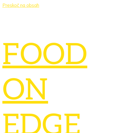
Preskoč na obsah
FOOD
ON
EDGE