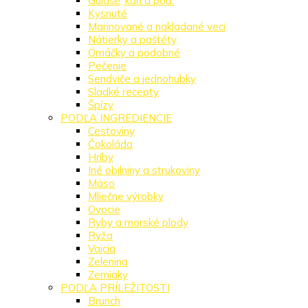
Guláše, karí a pod.
Kysnuté
Marinované a nakladané veci
Nátierky a paštéty
Omáčky a podobné
Pečenie
Sendviče a jednohubky
Sladké recepty
Špízy
PODĽA INGREDIENCIE
Cestoviny
Čokoláda
Hríby
Iné obilniny a strukoviny
Mäso
Mliečne výrobky
Ovocie
Ryby a morské plody
Ryža
Vajcia
Zelenina
Zemiaky
PODĽA PRÍLEŽITOSTI
Brunch