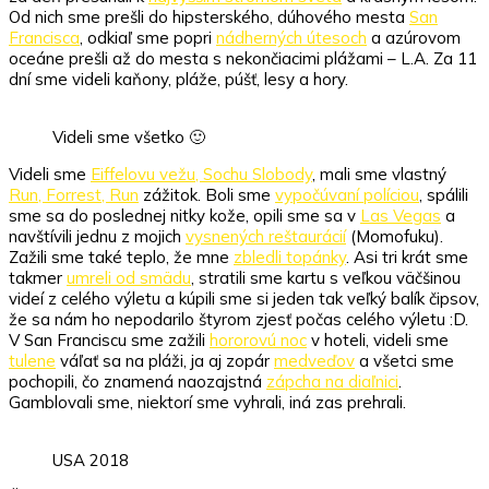
Od nich sme prešli do hipsterského, dúhového mesta
San
Francisca
, odkiaľ sme popri
nádherných útesoch
a azúrovom
oceáne prešli až do mesta s nekončiacimi plážami – L.A. Za 11
dní sme videli kaňony, pláže, púšť, lesy a hory.
Videli sme všetko 🙂
Videli sme
Eiffelovu vežu, Sochu Slobody
, mali sme vlastný
Run, Forrest, Run
zážitok. Boli sme
vypočúvaní políciou
, spálili
sme sa do poslednej nitky kože, opili sme sa v
Las Vegas
a
navštívili jednu z mojich
vysnených reštaurácií
(Momofuku).
Zažili sme také teplo, že mne
zbledli topánky
. Asi tri krát sme
takmer
umreli od smädu
, stratili sme kartu s veľkou väčšinou
videí z celého výletu a kúpili sme si jeden tak veľký balík čipsov,
že sa nám ho nepodarilo štyrom zjesť počas celého výletu :D.
V San Franciscu sme zažili
hororovú noc
v hoteli, videli sme
tulene
váľať sa na pláži, ja aj zopár
medveďov
a všetci sme
pochopili, čo znamená naozajstná
zápcha na diaľnici
.
Gamblovali sme, niektorí sme vyhrali, iná zas prehrali.
USA 2018