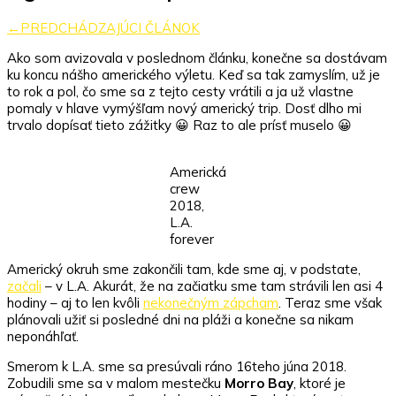
9
–
←PREDCHÁDZAJÚCI ČLÁNOK
L.A.
Ako som avizovala v poslednom článku, konečne sa dostávam
forever
ku koncu nášho amerického výletu. Keď sa tak zamyslím, už je
to rok a pol, čo sme sa z tejto cesty vrátili a ja už vlastne
pomaly v hlave vymýšľam nový americký trip. Dosť dlho mi
trvalo dopísať tieto zážitky 😀 Raz to ale prísť muselo 😀
Americká
crew
2018,
L.A.
forever
Americký okruh sme zakončili tam, kde sme aj, v podstate,
začali
– v L.A. Akurát, že na začiatku sme tam strávili len asi 4
hodiny – aj to len kvôli
nekonečným zápcham
. Teraz sme však
plánovali užiť si posledné dni na pláži a konečne sa nikam
neponáhľať.
Smerom k L.A. sme sa presúvali ráno 16teho júna 2018.
Zobudili sme sa v malom mestečku
Morro Bay
, ktoré je