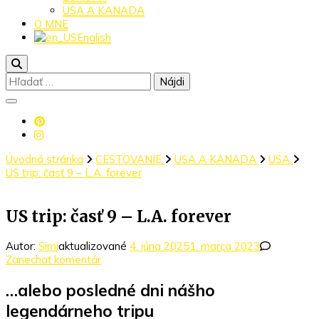
USA A KANADA
O MNE
English
Hľadať:
Úvodná stránka
CESTOVANIE
USA A KANADA
USA
US trip: časť 9 – L.A. forever
US trip: časť 9 – L.A. forever
Autor:
Simi
aktualizované
4. júna 2025
1. marca 2023
k
Zanechať komentár
článku
US
…alebo posledné dni nášho
trip:
legendárneho tripu
časť