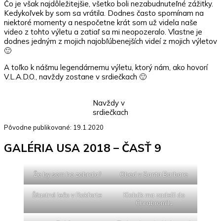
Čo je však najdôležitejšie, všetko boli nezabudnuteľné zážitky.
Kedykoľvek by som sa vrátila. Dodnes často spomínam na
niektoré momenty a nespočetne krát som už videla naše
video z tohto výletu a zatiaľ sa mi neopozeralo. Vlastne je
dodnes jedným z mojich najobľúbenejších videí z mojich výletov
🙂
A toľko k nášmu legendárnemu výletu, ktorý nám, ako hovorí
V.L.A.D.O., navždy zostane v srdiečkach 🙂
Navždy v
srdiečkach
Pôvodne publikované: 19.1.2020
GALÉRIA USA 2018 – ČASŤ 9
Že by som ho zobrala?
Obed v Santa Barbare
Šťastné lečo v Rokforte
Klobúk ma zadelil do
Chrabromilu