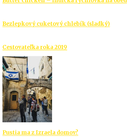
Butter chicken – indická rýchlovka na obed
Bezlepkový cuketový chlebík (sladký)
Cestovateľka roka 2019
Pustia ma z Izraela domov?