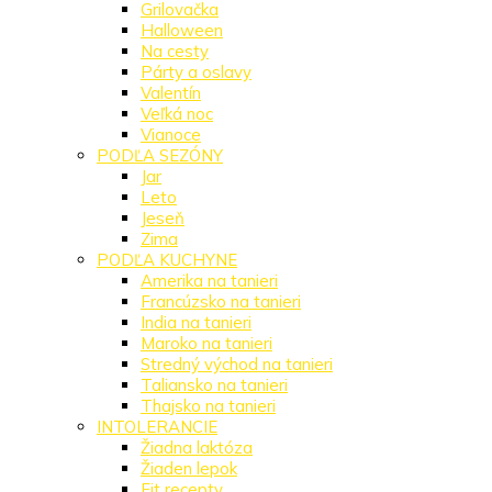
Grilovačka
Halloween
Na cesty
Párty a oslavy
Valentín
Veľká noc
Vianoce
PODĽA SEZÓNY
Jar
Leto
Jeseň
Zima
PODĽA KUCHYNE
Amerika na tanieri
Francúzsko na tanieri
India na tanieri
Maroko na tanieri
Stredný východ na tanieri
Taliansko na tanieri
Thajsko na tanieri
INTOLERANCIE
Žiadna laktóza
Žiaden lepok
Fit recepty