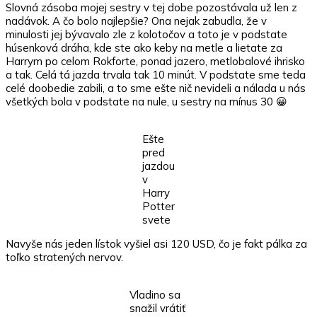
Slovná zásoba mojej sestry v tej dobe pozostávala už len z
nadávok. A čo bolo najlepšie? Ona nejak zabudla, že v
minulosti jej bývavalo zle z kolotočov a toto je v podstate
húsenková dráha, kde ste ako keby na metle a lietate za
Harrym po celom Rokforte, ponad jazero, metlobalové ihrisko
a tak. Celá tá jazda trvala tak 10 minút. V podstate sme teda
celé doobedie zabili, a to sme ešte nič nevideli a nálada u nás
všetkých bola v podstate na nule, u sestry na mínus 30 😀
Ešte
pred
jazdou
v
Harry
Potter
svete
Navyše nás jeden lístok vyšiel asi 120 USD, čo je fakt pálka za
toľko stratených nervov.
Vladino sa
snažil vrátiť