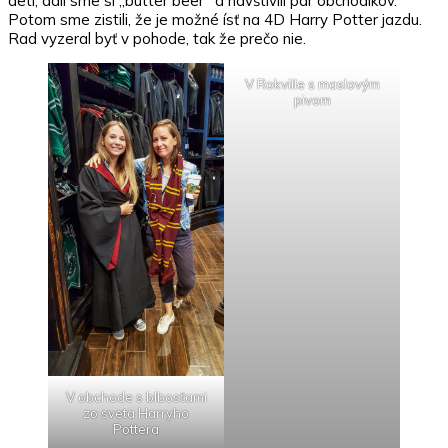
deti, dali sme si „butter beer“ a navštívili pár obchodíkov.
Potom sme zistili, že je možné ísť na 4D Harry Potter jazdu.
Rad vyzeral byť v pohode, tak že prečo nie.
V Rokville s maslovým
pivom
V obchode s blbosťami
zo sveta Harryho
Pottera