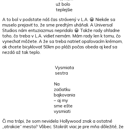
už bolo
teplejšie
A to bol v podstate náš čas strávený v L.A. 😀 Niekde sa
muselo prejaviť to, že sme predtým uháňali. A Universal
Studios nám entuziazmus nepridalo 😀 Takže rady ohľadne
toho, čo treba v L.A. vidieť nemám. Mám rady len k tomu, čo
vynechať môžete. A že sa treba natrieť opaľovacím krémom,
ak chcete bicyklovať 50km po pláži počas obeda aj keď sa
nezdá až tak teplo.
Vysmiata
sestra
Na
začiatku
bajkovania
– aj my
sme ešte
vysmiati
Či ma trápi, že som nevidela Hollywood znak a ostatné
„atrakcie“ mesta? Vôbec. Stokrát viac je pre mňa dôležité, že