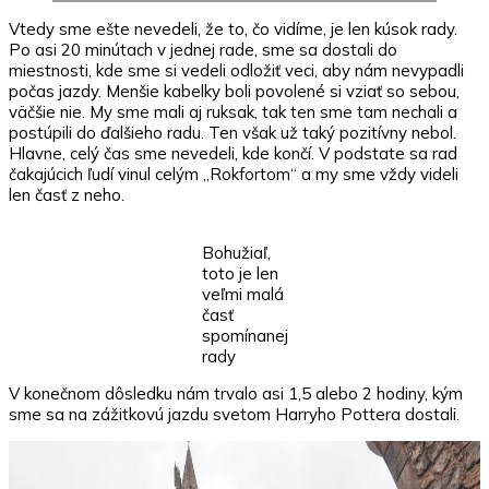
Vtedy sme ešte nevedeli, že to, čo vidíme, je len kúsok rady.
Po asi 20 minútach v jednej rade, sme sa dostali do
miestnosti, kde sme si vedeli odložiť veci, aby nám nevypadli
počas jazdy. Menšie kabelky boli povolené si vziať so sebou,
väčšie nie. My sme mali aj ruksak, tak ten sme tam nechali a
postúpili do ďalšieho radu. Ten však už taký pozitívny nebol.
Hlavne, celý čas sme nevedeli, kde končí. V podstate sa rad
čakajúcich ľudí vinul celým „Rokfortom“ a my sme vždy videli
len časť z neho.
Bohužiaľ,
toto je len
veľmi malá
časť
spomínanej
rady
V konečnom dôsledku nám trvalo asi 1,5 alebo 2 hodiny, kým
sme sa na zážitkovú jazdu svetom Harryho Pottera dostali.