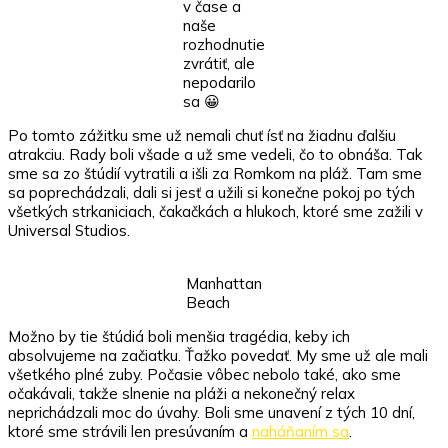
v čase a
naše
rozhodnutie
zvrátiť, ale
nepodarilo
sa 😀
Po tomto zážitku sme už nemali chuť ísť na žiadnu ďalšiu
atrakciu. Rady boli všade a už sme vedeli, čo to obnáša. Tak
sme sa zo štúdií vytratili a išli za Romkom na pláž. Tam sme
sa poprechádzali, dali si jesť a užili si konečne pokoj po tých
všetkých strkaniciach, čakačkách a hlukoch, ktoré sme zažili v
Universal Studios.
Manhattan
Beach
Možno by tie štúdiá boli menšia tragédia, keby ich
absolvujeme na začiatku. Ťažko povedať. My sme už ale mali
všetkého plné zuby. Počasie vôbec nebolo také, ako sme
očakávali, takže slnenie na pláži a nekonečný relax
neprichádzali moc do úvahy. Boli sme unavení z tých 10 dní,
ktoré sme strávili len presúvaním a
naháňaním sa
.