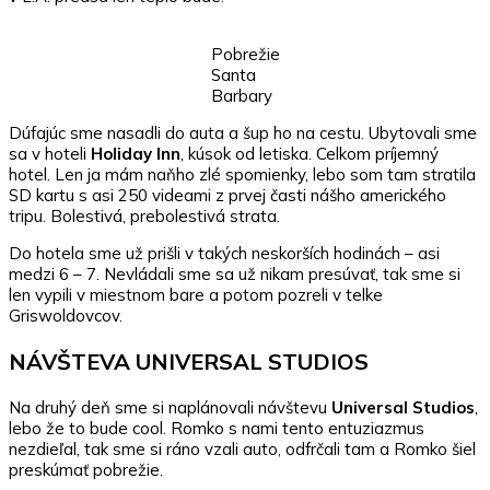
Pobrežie
Santa
Barbary
Dúfajúc sme nasadli do auta a šup ho na cestu. Ubytovali sme
sa v hoteli
Holiday Inn
, kúsok od letiska. Celkom príjemný
hotel. Len ja mám naňho zlé spomienky, lebo som tam stratila
SD kartu s asi 250 videami z prvej časti nášho amerického
tripu. Bolestivá, prebolestivá strata.
Do hotela sme už prišli v takých neskorších hodinách – asi
medzi 6 – 7. Nevládali sme sa už nikam presúvať, tak sme si
len vypili v miestnom bare a potom pozreli v telke
Griswoldovcov.
NÁVŠTEVA UNIVERSAL STUDIOS
Na druhý deň sme si naplánovali návštevu
Universal Studios
,
lebo že to bude cool. Romko s nami tento entuziazmus
nezdieľal, tak sme si ráno vzali auto, odfrčali tam a Romko šiel
preskúmať pobrežie.