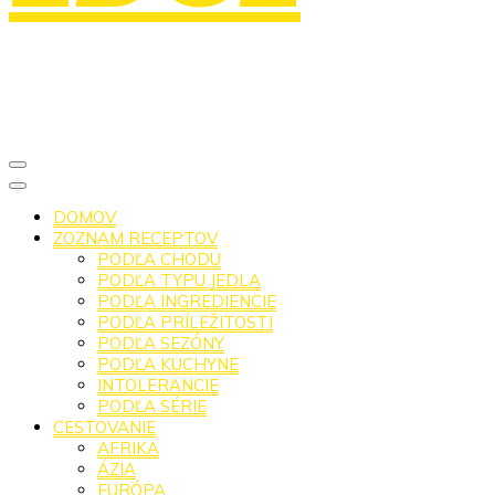
DOMOV
ZOZNAM RECEPTOV
PODĽA CHODU
PODĽA TYPU JEDLA
PODĽA INGREDIENCIE
PODĽA PRÍLEŽITOSTI
PODĽA SEZÓNY
PODĽA KUCHYNE
INTOLERANCIE
PODĽA SÉRIE
CESTOVANIE
AFRIKA
ÁZIA
EURÓPA