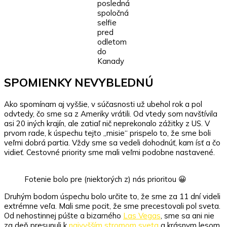
posledná
spoločná
selfie
pred
odletom
do
Kanady
SPOMIENKY NEVYBLEDNÚ
Ako spomínam aj vyššie, v súčasnosti už ubehol rok a pol
odvtedy, čo sme sa z Ameriky vrátili. Od vtedy som navštívila
asi 20 iných krajín, ale zatiaľ nič neprekonalo zážitky z US. V
prvom rade, k úspechu tejto „misie“ prispelo to, že sme boli
veľmi dobrá partia. Vždy sme sa vedeli dohodnúť, kam ísť a čo
vidieť. Cestovné priority sme mali veľmi podobne nastavené.
Fotenie bolo pre (niektorých z) nás prioritou 😀
Druhým bodom úspechu bolo určite to, že sme za 11 dní videli
extrémne veľa. Mali sme pocit, že sme precestovali pol sveta.
Od nehostinnej púšte a bizarného
Las Vegas
, sme sa ani nie
za deň presunuli k
najvyšším stromom sveta
a krásnym lesom.