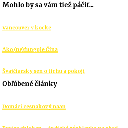
Mohlo by sa vám tiež páčiť...
článku
Vancouver v kocke
Ako (ne)funguje Čína
Švajčiarsky sen o tichu a pokoji
Obľúbené články
Domáci cesnakový naan