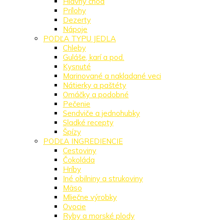
Hlavný chod
Prílohy
Dezerty
Nápoje
PODĽA TYPU JEDLA
Chleby
Guláše, karí a pod.
Kysnuté
Marinované a nakladané veci
Nátierky a paštéty
Omáčky a podobné
Pečenie
Sendviče a jednohubky
Sladké recepty
Špízy
PODĽA INGREDIENCIE
Cestoviny
Čokoláda
Hríby
Iné obilniny a strukoviny
Mäso
Mliečne výrobky
Ovocie
Ryby a morské plody