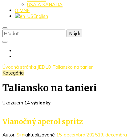
USA A KANADA
O MNE
English
Hľadať:
Úvodná stránka
JEDLO
Taliansko na tanieri
Kategória
Taliansko na tanieri
Ukazujem
14 výsledky
Vianočný aperol spritz
Autor:
Simi
aktualizované
15. decembra 2025
19. decembra