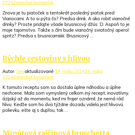
k
2025
Zanechať komentár
článku
Znova je tu piatoček a tentokrát posledný piatok pred
Vianočný
Vianocami. A to si pýta čo? Predsa drink. A ako robiť vianočné
aperol
drinky? Proste pridajte všade brusnicový džús :D. Aspoň to je
spritz
moje tajomstvo. Takže s čím bude vianočný sviatočný aperol
spritz? Predsa s brusnicamiiiiii. Brusnicový …
Rýchle cestoviny s hlivou
Autor:
Simi
aktualizované
19. mája 2024
19. mája
k
2024
Zanechať komentár
článku
K tomuto receptu som sa dostala úplne náhodou a úplne
Rýchle
nechcene. Mala som vymyslený celkom iný recept, inovatívny,
cestoviny
ázijský až do momentu, keď mi frajer oznámil, že nemá rád
s
hlivu. Keďže som ho dva týždne dozadu videla jesť hlivovú
hlivou
polievku, ešte aj s dupľou, tak …
Minútová rajčinová bruschetta