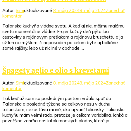
Autor:
Simi
aktualizované
8. mája 2024
8. mája 2024
Zanechať
k
komentár
článku
Talianska kuchyňa vládne svetu. A keď aj nie, môjmu malému
Minútová
svetu momentálne vládne. Frajer každý deň pýta iba
rajčinová
cestoviny s rajčinovým pretlakom a rajčinovú bruschettu a ja
bruschetta
už len rozmýšľam, či neposadím po celom byte aj balkóne
samé rajčiny, lebo už nič iné v obchode …
Špagety aglio e olio s krevetami
Autor:
Simi
aktualizované
8. mája 2024
8. mája 2024
Zanechať
k
komentár
článku
Tak keď už som sa posledným postom vrátila späť do
Špagety
Talianska a posledné týždne sa celkovo nesú v duchu
aglio
talianskom, nezostáva mi iné, ako aj variť taliansky. Taliansku
e
kuchyňu mám veľmi rada, pretože je celkom variabilná, ľahká a
olio
poväčšine zahŕňa dostatok morských plodov, ktoré ja …
s
krevetami