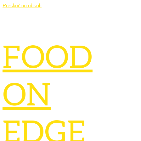
Preskoč na obsah
FOOD
ON
EDGE