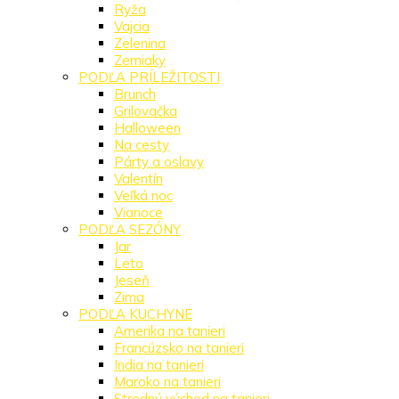
Ryža
Vajcia
Zelenina
Zemiaky
PODĽA PRÍLEŽITOSTI
Brunch
Grilovačka
Halloween
Na cesty
Párty a oslavy
Valentín
Veľká noc
Vianoce
PODĽA SEZÓNY
Jar
Leto
Jeseň
Zima
PODĽA KUCHYNE
Amerika na tanieri
Francúzsko na tanieri
India na tanieri
Maroko na tanieri
Stredný východ na tanieri