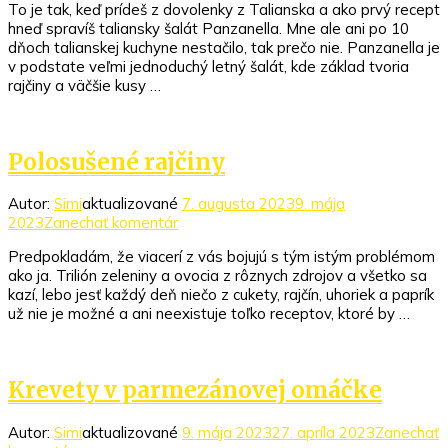
To je tak, keď prídeš z dovolenky z Talianska a ako prvý recept
Taliansky
hneď spravíš taliansky šalát Panzanella. Mne ale ani po 10
šalát
dňoch talianskej kuchyne nestačilo, tak prečo nie. Panzanella je
Panzanella
v podstate veľmi jednoduchý letný šalát, kde základ tvoria
rajčiny a väčšie kusy …
Polosušené rajčiny
Autor:
Simi
aktualizované
7. augusta 2023
9. mája
k
2023
Zanechať komentár
článku
Predpokladám, že viacerí z vás bojujú s tým istým problémom
Polosušené
ako ja. Trilión zeleniny a ovocia z rôznych zdrojov a všetko sa
rajčiny
kazí, lebo jesť každý deň niečo z cukety, rajčín, uhoriek a paprík
už nie je možné a ani neexistuje toľko receptov, ktoré by …
Krevety v parmezánovej omáčke
Autor:
Simi
aktualizované
9. mája 2023
27. apríla 2023
Zanechať