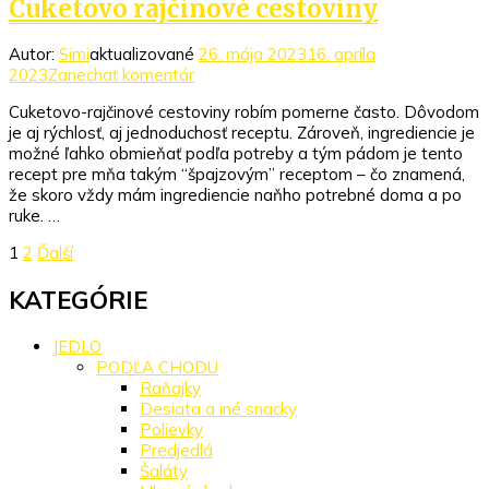
Cuketovo rajčinové cestoviny
Autor:
Simi
aktualizované
26. mája 2023
16. apríla
k
2023
Zanechať komentár
článku
Cuketovo-rajčinové cestoviny robím pomerne často. Dôvodom
Cuketovo
je aj rýchlosť, aj jednoduchosť receptu. Zároveň, ingrediencie je
rajčinové
možné ľahko obmieňať podľa potreby a tým pádom je tento
cestoviny
recept pre mňa takým “špajzovým” receptom – čo znamená,
že skoro vždy mám ingrediencie naňho potrebné doma a po
ruke. …
Stránkovanie
Stránka
Stránka
1
2
Ďalší
príspevkov
KATEGÓRIE
JEDLO
PODĽA CHODU
Raňajky
Desiata a iné snacky
Polievky
Predjedlá
Šaláty