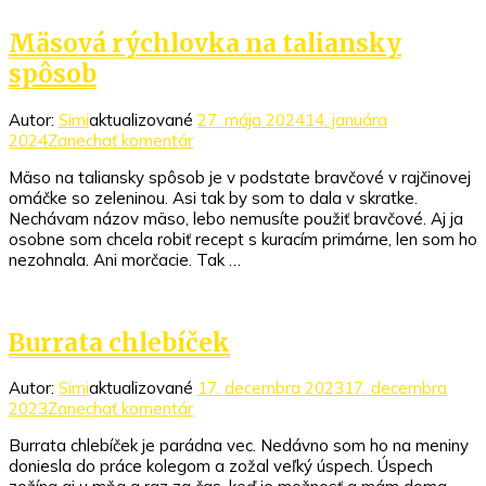
Mäsová rýchlovka na taliansky
spôsob
Autor:
Simi
aktualizované
27. mája 2024
14. januára
k
2024
Zanechať komentár
článku
Mäso na taliansky spôsob je v podstate bravčové v rajčinovej
Mäsová
omáčke so zeleninou. Asi tak by som to dala v skratke.
rýchlovka
Nechávam názov mäso, lebo nemusíte použiť bravčové. Aj ja
na
osobne som chcela robiť recept s kuracím primárne, len som ho
taliansky
nezohnala. Ani morčacie. Tak …
spôsob
Burrata chlebíček
Autor:
Simi
aktualizované
17. decembra 2023
17. decembra
k
2023
Zanechať komentár
článku
Burrata chlebíček je parádna vec. Nedávno som ho na meniny
Burrata
doniesla do práce kolegom a zožal veľký úspech. Úspech
chlebíček