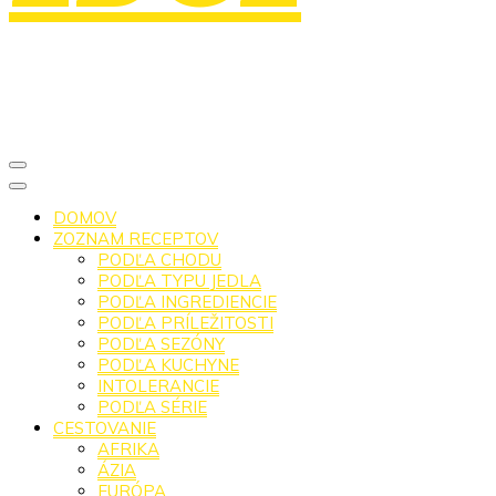
DOMOV
ZOZNAM RECEPTOV
PODĽA CHODU
PODĽA TYPU JEDLA
PODĽA INGREDIENCIE
PODĽA PRÍLEŽITOSTI
PODĽA SEZÓNY
PODĽA KUCHYNE
INTOLERANCIE
PODĽA SÉRIE
CESTOVANIE
AFRIKA
ÁZIA
EURÓPA