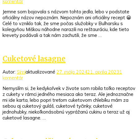
k
komentár
článku
Jemne som bojovala s názvom tohto jedla, lebo v podstate
Krevety
oficiálny názov nepoznám. Nepoznám ani oficiálny recept 😀
v
Celé to vzniklo tak, že sme počas služobky v Bulharsku s
parmezánovej
kolegyňou Miškou náhodne narazili na reštauráciu, kde tieto
omáčke
krevety podávali a tak nám zachutili, že sme …
Cuketové lasagne
Autor:
Simi
aktualizované
27. mája 2024
21. apríla 2023
1
na
komentár
Cuketové
Nemyslím si, že kedykoľvek v živote som robila toľko receptov
lasagne
z cukety v rámci jedného mesiaca ako teraz. Ale jednoznačne
mi ide karta, lebo popri treťom cuketovom chlebíku mám za
sebou aj cuketový guláš, cuketové tyčinky, cuketové
jednohubky, niekoľkonásobnú vyprážanú cukinu a teraz už aj
cuketové lasagne. …