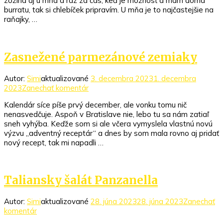
zožína aj u mňa a raz za čas, keď je možnosť a mám doma
burratu, tak si chlebíček pripravím. U mňa je to najčastejšie na
raňajky, …
Zasnežené parmezánové zemiaky
Autor:
Simi
aktualizované
3. decembra 2023
1. decembra
k
2023
Zanechať komentár
článku
Kalendár síce píše prvý december, ale vonku tomu nič
Zasnežené
nenasvedčuje. Aspoň v Bratislave nie, lebo tu sa nám zatiaľ
parmezánové
sneh vyhýba. Keďže som si ale včera vymyslela vlastnú novú
zemiaky
výzvu „adventný receptár“ a dnes by som mala rovno aj pridať
nový recept, tak mi napadli …
Taliansky šalát Panzanella
Autor:
Simi
aktualizované
28. júna 2023
28. júna 2023
Zanechať
k
komentár
článku