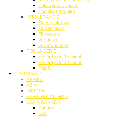
Taliansko na tanieri
Thajsko na tanieri
INTOLERANCIE
Žiadna laktóza
Žiaden lepok
Fit recepty
Vegánske
Vegetariánske
PODĽA SÉRIE
Recepty do 15 minút
Recepty do 30 minút
Top 5
CESTOVANIE
AFRIKA
ÁZIA
EURÓPA
STREDNÝ VÝCHOD
USA A KANADA
Kanada
USA