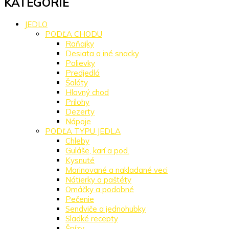
KATEGÓRIE
JEDLO
PODĽA CHODU
Raňajky
Desiata a iné snacky
Polievky
Predjedlá
Šaláty
Hlavný chod
Prílohy
Dezerty
Nápoje
PODĽA TYPU JEDLA
Chleby
Guláše, karí a pod.
Kysnuté
Marinované a nakladané veci
Nátierky a paštéty
Omáčky a podobné
Pečenie
Sendviče a jednohubky
Sladké recepty
Špízy