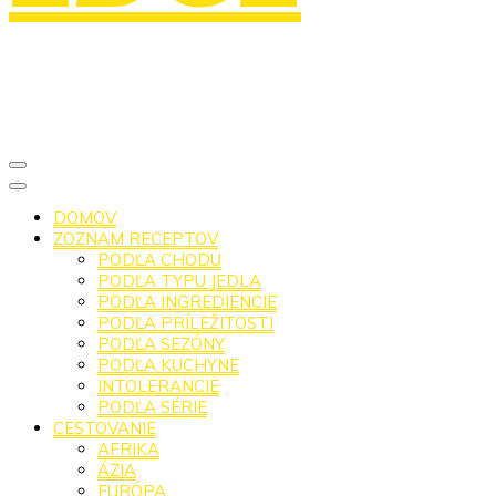
DOMOV
ZOZNAM RECEPTOV
PODĽA CHODU
PODĽA TYPU JEDLA
PODĽA INGREDIENCIE
PODĽA PRÍLEŽITOSTI
PODĽA SEZÓNY
PODĽA KUCHYNE
INTOLERANCIE
PODĽA SÉRIE
CESTOVANIE
AFRIKA
ÁZIA
EURÓPA