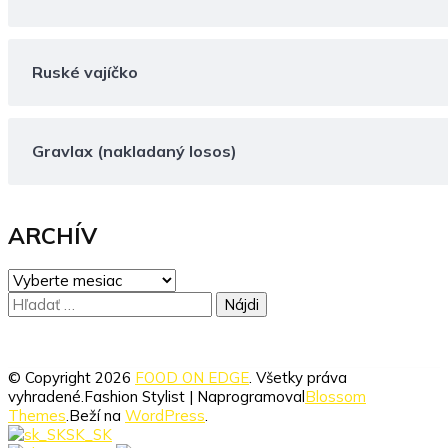
Ruské vajíčko
Gravlax (nakladaný losos)
ARCHÍV
ARCHÍV
Hľadať:
© Copyright 2026
FOOD ON EDGE
. Všetky práva
vyhradené.
Fashion Stylist | Naprogramoval
Blossom
Themes
.Beží na
WordPress
.
SK_SK