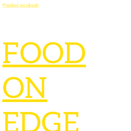
Preskoč na obsah
FOOD
ON
EDGE