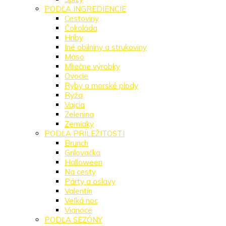
PODĽA INGREDIENCIE
Cestoviny
Čokoláda
Hríby
Iné obilniny a strukoviny
Mäso
Mliečne výrobky
Ovocie
Ryby a morské plody
Ryža
Vajcia
Zelenina
Zemiaky
PODĽA PRÍLEŽITOSTI
Brunch
Grilovačka
Halloween
Na cesty
Párty a oslavy
Valentín
Veľká noc
Vianoce
PODĽA SEZÓNY