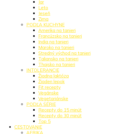
Jar
Leto
Jeseň
Zima
PODĽA KUCHYNE
Amerika na tanieri
Francúzsko na tanieri
India na tanieri
Maroko na tanieri
Stredný východ na tanieri
Taliansko na tanieri
Thajsko na tanieri
INTOLERANCIE
Žiadna laktóza
Žiaden lepok
Fit recepty
Vegánske
Vegetariánske
PODĽA SÉRIE
Recepty do 15 minút
Recepty do 30 minút
Top 5
CESTOVANIE
AFRIKA