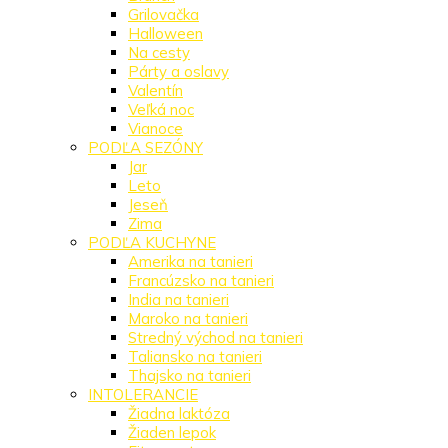
Grilovačka
Halloween
Na cesty
Párty a oslavy
Valentín
Veľká noc
Vianoce
PODĽA SEZÓNY
Jar
Leto
Jeseň
Zima
PODĽA KUCHYNE
Amerika na tanieri
Francúzsko na tanieri
India na tanieri
Maroko na tanieri
Stredný východ na tanieri
Taliansko na tanieri
Thajsko na tanieri
INTOLERANCIE
Žiadna laktóza
Žiaden lepok