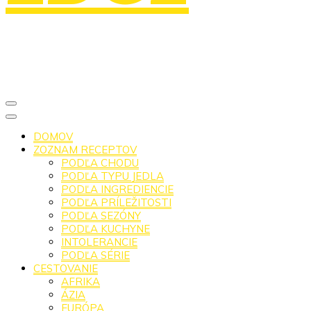
DOMOV
ZOZNAM RECEPTOV
PODĽA CHODU
PODĽA TYPU JEDLA
PODĽA INGREDIENCIE
PODĽA PRÍLEŽITOSTI
PODĽA SEZÓNY
PODĽA KUCHYNE
INTOLERANCIE
PODĽA SÉRIE
CESTOVANIE
AFRIKA
ÁZIA
EURÓPA