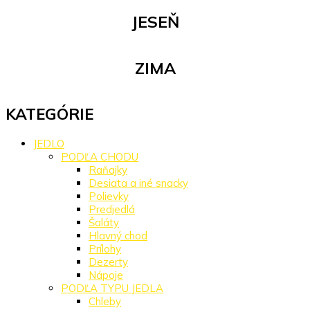
JESEŇ
ZIMA
KATEGÓRIE
JEDLO
PODĽA CHODU
Raňajky
Desiata a iné snacky
Polievky
Predjedlá
Šaláty
Hlavný chod
Prílohy
Dezerty
Nápoje
PODĽA TYPU JEDLA
Chleby