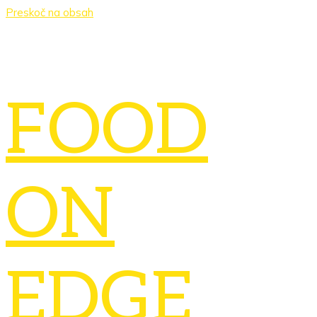
Preskoč na obsah
FOOD
ON
EDGE