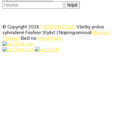
Hľadať:
© Copyright 2026
FOOD ON EDGE
. Všetky práva
vyhradené.
Fashion Stylist | Naprogramoval
Blossom
Themes
.Beží na
WordPress
.
SK_SK
SK_SK
EN