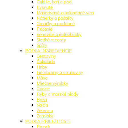
Guláše, karí a pod.
Kysnuté
Marinované a nakladané veci
Nátierky a paštéty
Omáčky a podobné
Pečenie
Sendviče a jednohubky
Sladké recepty
Špízy
PODĽA INGREDIENCIE
Cestoviny
Čokoláda
Hríby
Iné obilniny a strukoviny
Mäso
Mliečne výrobky
Ovocie
Ryby a morské plody
Ryža
Vajcia
Zelenina
Zemiaky
PODĽA PRÍLEŽITOSTI
Brunch