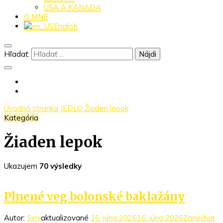
USA A KANADA
O MNE
English
Hľadať:
Úvodná stránka
JEDLO
Žiaden lepok
Kategória
Žiaden lepok
Ukazujem
70 výsledky
Plnené veg bolonské baklažány
Autor:
Simi
aktualizované
16. júna 2026
16. júna 2026
Zanechať