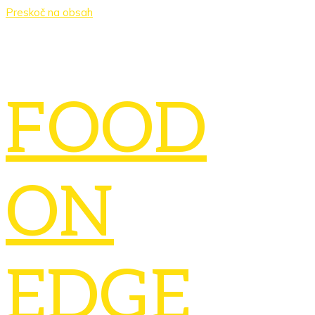
Preskoč na obsah
FOOD
ON
EDGE