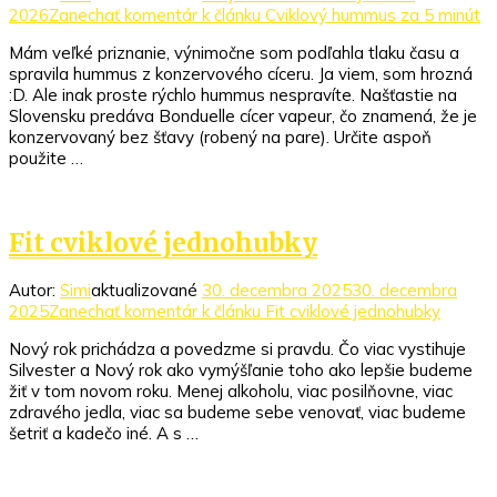
2026
Zanechať komentár
k článku Cviklový hummus za 5 minút
Mám veľké priznanie, výnimočne som podľahla tlaku času a
spravila hummus z konzervového cíceru. Ja viem, som hrozná
:D. Ale inak proste rýchlo hummus nespravíte. Našťastie na
Slovensku predáva Bonduelle cícer vapeur, čo znamená, že je
konzervovaný bez šťavy (robený na pare). Určite aspoň
použite …
Fit cviklové jednohubky
Autor:
Simi
aktualizované
30. decembra 2025
30. decembra
2025
Zanechať komentár
k článku Fit cviklové jednohubky
Nový rok prichádza a povedzme si pravdu. Čo viac vystihuje
Silvester a Nový rok ako vymýšľanie toho ako lepšie budeme
žiť v tom novom roku. Menej alkoholu, viac posilňovne, viac
zdravého jedla, viac sa budeme sebe venovať, viac budeme
šetriť a kadečo iné. A s …