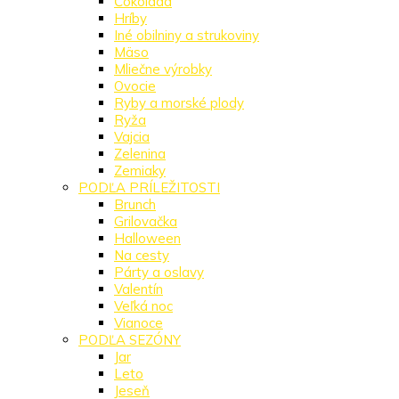
Čokoláda
Hríby
Iné obilniny a strukoviny
Mäso
Mliečne výrobky
Ovocie
Ryby a morské plody
Ryža
Vajcia
Zelenina
Zemiaky
PODĽA PRÍLEŽITOSTI
Brunch
Grilovačka
Halloween
Na cesty
Párty a oslavy
Valentín
Veľká noc
Vianoce
PODĽA SEZÓNY
Jar
Leto
Jeseň