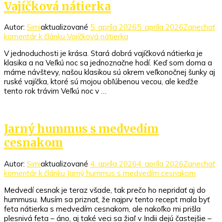
Vajíčková nátierka
Autor:
Simi
aktualizované
5. apríla 2026
5. apríla 2026
Zanechať
komentár
k článku Vajíčková nátierka
V jednoduchosti je krása. Stará dobrá vajíčková nátierka je
klasika a na Veľkú noc sa jednoznačne hodí. Keď som doma a
máme návštevy, našou klasikou sú okrem veľkonočnej šunky aj
ruské vajíčka, ktoré sú mojou obľúbenou vecou, ale keďže
tento rok trávim Veľkú noc v …
Jarný hummus s medvedím
cesnakom
Autor:
Simi
aktualizované
4. apríla 2026
4. apríla 2026
Zanechať
komentár
k článku Jarný hummus s medvedím cesnakom
Medvedí cesnak je teraz všade, tak prečo ho nepridať aj do
hummusu. Musím sa priznať, že najprv tento recept mala byť
feta nátierka s medvedím cesnakom, ale nakoľko mi prišla
plesnivá feta – áno, aj také veci sa žiaľ v Indii dejú častejšie –