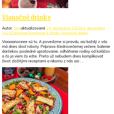
Vianočné drinky
Autor:
Simi
aktualizované
24. decembra 2025
24. decembra
2025
Zanechať komentár
k článku Vianočné drinky
Viaaaanoceee sú tu. A povedzme si pravdu, asi každý z vás
má dnes dosť roboty. Príprava štedrovečernej večere, balenie
darčekov, posledné upratovanie, odháňanie rodiny od koláčov
a čo ja viem čo ešte. Preto už nebudem dnes komplikovať
život zložitými receptami a nikomu z nás asi …