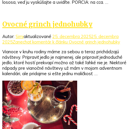
lososa, veď ju vyskúšajte a uvidíte. PORCIA: na cca. …
Ovocné grinch jednohubky
Autor:
Simi
aktualizované
25. decembra 2025
25. decembra
2025
Zanechať komentár
k článku Ovocné grinch jednohubky
Vianoce v kruhu rodiny máme za sebou a teraz prichádzajú
návštevy. Pripraviť jedlo je najmenej, ale pripraviť jednoduché
jedlo, ktoré hostí prekvapí možno až také ľahké nie je. Niektoré
nápady pre vianočné návštevy už mám v mojom adventnom
kalendári, ale pridajme si ešte jednu maličkosť. …