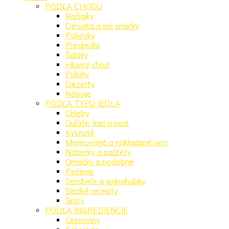
PODĽA CHODU
Raňajky
Desiata a iné snacky
Polievky
Predjedlá
Šaláty
Hlavný chod
Prílohy
Dezerty
Nápoje
PODĽA TYPU JEDLA
Chleby
Guláše, karí a pod.
Kysnuté
Marinované a nakladané veci
Nátierky a paštéty
Omáčky a podobné
Pečenie
Sendviče a jednohubky
Sladké recepty
Špízy
PODĽA INGREDIENCIE
Cestoviny