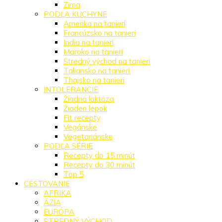
Zima
PODĽA KUCHYNE
Amerika na tanieri
Francúzsko na tanieri
India na tanieri
Maroko na tanieri
Stredný východ na tanieri
Taliansko na tanieri
Thajsko na tanieri
INTOLERANCIE
Žiadna laktóza
Žiaden lepok
Fit recepty
Vegánske
Vegetariánske
PODĽA SÉRIE
Recepty do 15 minút
Recepty do 30 minút
Top 5
CESTOVANIE
AFRIKA
ÁZIA
EURÓPA
STREDNÝ VÝCHOD