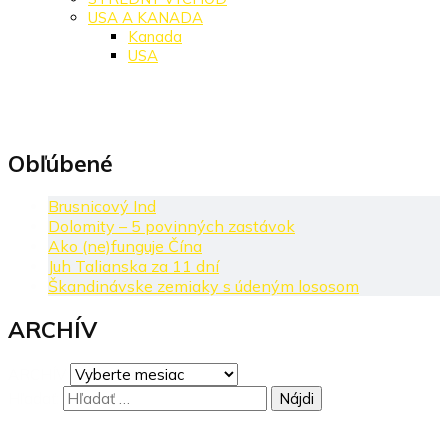
USA A KANADA
Kanada
USA
Obľúbené
Brusnicový Ind
Dolomity – 5 povinných zastávok
Ako (ne)funguje Čína
Juh Talianska za 11 dní
Škandinávske zemiaky s údeným lososom
ARCHÍV
ARCHÍV
Hľadať: