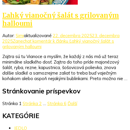
Ľahký vianočný šalát s grilovaným
halloumi
Autor:
Simi
aktualizované
22. decembra 2025
23. decembra
2025
Zanechať komentár
k článku Ľahký vianočný šalát s
grilovaným halloumi
Zajtra sú tu Vianoce a myslím, že každý z nás má už teraz
minimálne sladkého dosť. Zajtra do toho príde majonézový
šalát, ryba, rezne, kapustnica, šošovicová polievka, znova
ďalšie sladké a samozrejme zaliať to treba buď vaječným
koňakom alebo aspoň nejakými bublinkami. Preto možno nie …
Stránkovanie príspevkov
Stránka
1
Stránka
2
…
Stránka
6
Ďalší
KATEGÓRIE
JEDLO