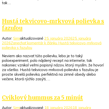
tak …
Hustá tekvicovo-mrkvová polievka s
fazuľou
Autor:
Simi
aktualizované
25. januára 2026
25. januára
2026
Zanechať komentár
k článku Hustá tekvicovo-mrkvová
polievka s fazuľou
Neviem ako nazvať túto polievku, lebo je to taký
poloexperiment, polo nájdený recept na internete, tak
nakoniec vznikol veľmi popisný názov, ktorý myslím, že hovorí
za všetko. Hustá tekvicovo-mrkvová polievka s fazuľou je
proste skvelá polievka, perfektná na zimné obedy alebo
večere, ktorá rýchlo zasýti, …
Cviklový hummus za 5 minút
Autor:
Simi
aktualizované
18. januára 2026
18. januára