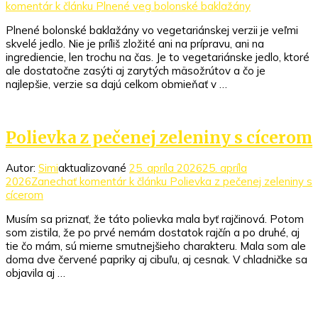
komentár
k článku Plnené veg bolonské baklažány
Plnené bolonské baklažány vo vegetariánskej verzii je veľmi
skvelé jedlo. Nie je príliš zložité ani na prípravu, ani na
ingrediencie, len trochu na čas. Je to vegetariánske jedlo, ktoré
ale dostatočne zasýti aj zarytých mäsožrútov a čo je
najlepšie, verzie sa dajú celkom obmieňať v …
Polievka z pečenej zeleniny s cícerom
Autor:
Simi
aktualizované
25. apríla 2026
25. apríla
2026
Zanechať komentár
k článku Polievka z pečenej zeleniny s
cícerom
Musím sa priznať, že táto polievka mala byť rajčinová. Potom
som zistila, že po prvé nemám dostatok rajčín a po druhé, aj
tie čo mám, sú mierne smutnejšieho charakteru. Mala som ale
doma dve červené papriky aj cibuľu, aj cesnak. V chladničke sa
objavila aj …