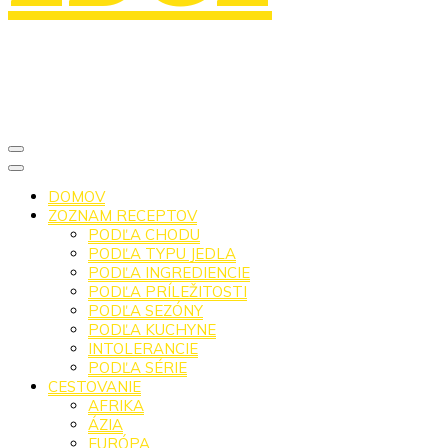
DOMOV
ZOZNAM RECEPTOV
PODĽA CHODU
PODĽA TYPU JEDLA
PODĽA INGREDIENCIE
PODĽA PRÍLEŽITOSTI
PODĽA SEZÓNY
PODĽA KUCHYNE
INTOLERANCIE
PODĽA SÉRIE
CESTOVANIE
AFRIKA
ÁZIA
EURÓPA