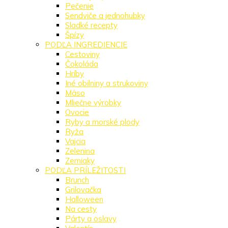
Pečenie
Sendviče a jednohubky
Sladké recepty
Špízy
PODĽA INGREDIENCIE
Cestoviny
Čokoláda
Hríby
Iné obilniny a strukoviny
Mäso
Mliečne výrobky
Ovocie
Ryby a morské plody
Ryža
Vajcia
Zelenina
Zemiaky
PODĽA PRÍLEŽITOSTI
Brunch
Grilovačka
Halloween
Na cesty
Párty a oslavy