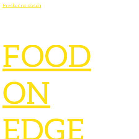
Preskoč na obsah
FOOD
ON
EDGE