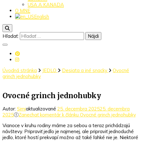
USA A KANADA
O MNE
English
Hľadať:
Úvodná stránka
JEDLO
Desiata a iné snacky
Ovocné
grinch jednohubky
Ovocné grinch jednohubky
Autor:
Simi
aktualizované
25. decembra 2025
25. decembra
2025
Zanechať komentár
k článku Ovocné grinch jednohubky
Vianoce v kruhu rodiny máme za sebou a teraz prichádzajú
návštevy. Pripraviť jedlo je najmenej, ale pripraviť jednoduché
jedlo, ktoré hostí prekvapí možno až také ľahké nie je. Niektoré