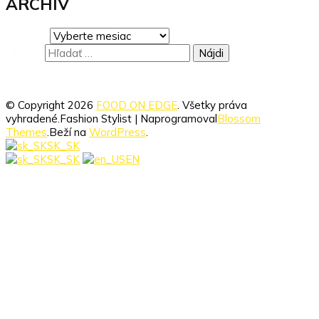
ARCHÍV
ARCHÍV
Hľadať:
© Copyright 2026
FOOD ON EDGE
. Všetky práva
vyhradené.
Fashion Stylist | Naprogramoval
Blossom
Themes
.Beží na
WordPress
.
SK_SK
SK_SK
EN