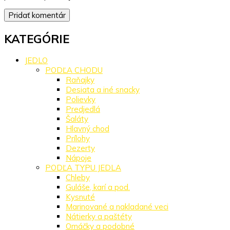
KATEGÓRIE
JEDLO
PODĽA CHODU
Raňajky
Desiata a iné snacky
Polievky
Predjedlá
Šaláty
Hlavný chod
Prílohy
Dezerty
Nápoje
PODĽA TYPU JEDLA
Chleby
Guláše, karí a pod.
Kysnuté
Marinované a nakladané veci
Nátierky a paštéty
Omáčky a podobné