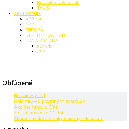
Recepty do 30 minút
Top 5
CESTOVANIE
AFRIKA
ÁZIA
EURÓPA
STREDNÝ VÝCHOD
USA A KANADA
Kanada
USA
Obľúbené
Brusnicový Ind
Dolomity – 5 povinných zastávok
Ako (ne)funguje Čína
Juh Talianska za 11 dní
Škandinávske zemiaky s údeným lososom