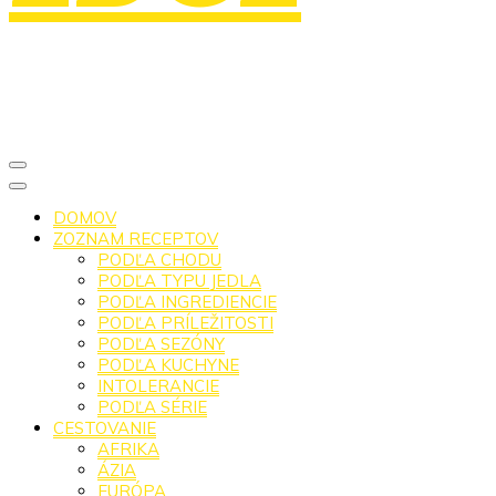
DOMOV
ZOZNAM RECEPTOV
PODĽA CHODU
PODĽA TYPU JEDLA
PODĽA INGREDIENCIE
PODĽA PRÍLEŽITOSTI
PODĽA SEZÓNY
PODĽA KUCHYNE
INTOLERANCIE
PODĽA SÉRIE
CESTOVANIE
AFRIKA
ÁZIA
EURÓPA