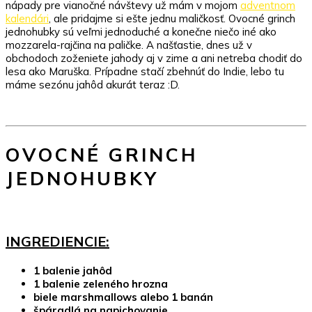
nápady pre vianočné návštevy už mám v mojom
adventnom
kalendári
, ale pridajme si ešte jednu maličkosť. Ovocné grinch
jednohubky sú veľmi jednoduché a konečne niečo iné ako
mozzarela-rajčina na paličke. A našťastie, dnes už v
obchodoch zoženiete jahody aj v zime a ani netreba chodiť do
lesa ako Maruška. Prípadne stačí zbehnúť do Indie, lebo tu
máme sezónu jahôd akurát teraz :D.
OVOCNÉ GRINCH
JEDNOHUBKY
INGREDIENCIE:
1 balenie jahôd
1 balenie zeleného hrozna
biele marshmallows alebo 1 banán
špáradlá na napichovanie