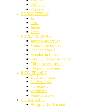
Valentín
Veľká noc
Vianoce
PODĽA SEZÓNY
Jar
Leto
Jeseň
Zima
PODĽA KUCHYNE
Amerika na tanieri
Francúzsko na tanieri
India na tanieri
Maroko na tanieri
Stredný východ na tanieri
Taliansko na tanieri
Thajsko na tanieri
INTOLERANCIE
Žiadna laktóza
Žiaden lepok
Fit recepty
Vegánske
Vegetariánske
PODĽA SÉRIE
Recepty do 15 minút