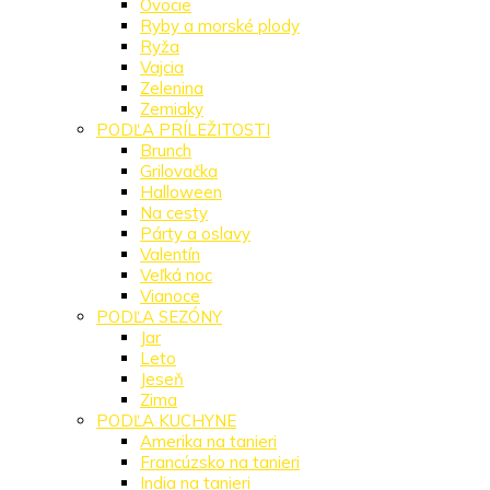
Ovocie
Ryby a morské plody
Ryža
Vajcia
Zelenina
Zemiaky
PODĽA PRÍLEŽITOSTI
Brunch
Grilovačka
Halloween
Na cesty
Párty a oslavy
Valentín
Veľká noc
Vianoce
PODĽA SEZÓNY
Jar
Leto
Jeseň
Zima
PODĽA KUCHYNE
Amerika na tanieri
Francúzsko na tanieri
India na tanieri