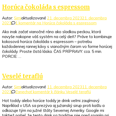
Horúca čokoláda s espressom
Autor:
Simi
aktualizované
21. decembra 2023
21. decembra
2023
1 komentár
na Horúca čokoláda s espressom
Ako inak začať vianočné ráno ako sladkou peckou, ktorá
navyše nakopne váš systém na celý deň? Práve to kombinuje
kokosová horúca čokoláda s espressom – potrebu
každodennej rannej kávy s vianočným čarom vo forme horúcej
čokolády. Proste čistá láska. ČAS PRÍPRAVY: cca. 5 min.
PORCIE: …
Veselé teraflú
Autor:
Simi
aktualizované
11. decembra 2023
11. decembra
2023
Zanechať komentár
k článku Veselé teraflú
Hot toddy alebo horúce toddy je drink veľmi zaujímavý.
Napríklad v USA sa prezýva aj južanský sirup proti kašľu a
odkazuje tým na južné štáty Severnej Ameriky. Google mi
taktiež našiel, že tento drink sa tradične pije pred spaním pri