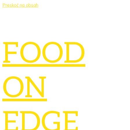
Preskoč na obsah
FOOD
ON
EDGE