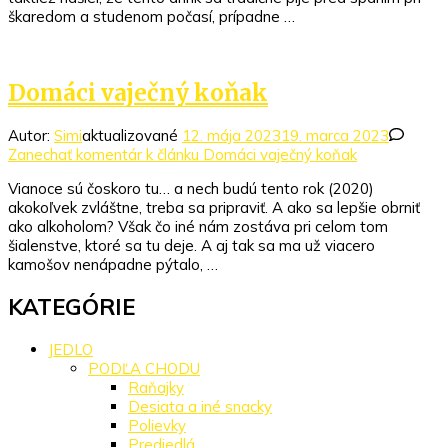
škaredom a studenom počasí, prípadne …
Domáci vaječný koňak
Autor:
Simi
aktualizované
12. mája 2023
19. marca 2023
Zanechať komentár
k článku Domáci vaječný koňak
Vianoce sú čoskoro tu… a nech budú tento rok (2020)
akokoľvek zvláštne, treba sa pripraviť. A ako sa lepšie obrniť
ako alkoholom? Však čo iné nám zostáva pri celom tom
šialenstve, ktoré sa tu deje. A aj tak sa ma už viacero
kamošov nenápadne pýtalo, …
KATEGÓRIE
JEDLO
PODĽA CHODU
Raňajky
Desiata a iné snacky
Polievky
Predjedlá