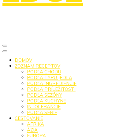
DOMOV
ZOZNAM RECEPTOV
PODĽA CHODU
PODĽA TYPU JEDLA
PODĽA INGREDIENCIE
PODĽA PRÍLEŽITOSTI
PODĽA SEZÓNY
PODĽA KUCHYNE
INTOLERANCIE
PODĽA SÉRIE
CESTOVANIE
AFRIKA
ÁZIA
EURÓPA