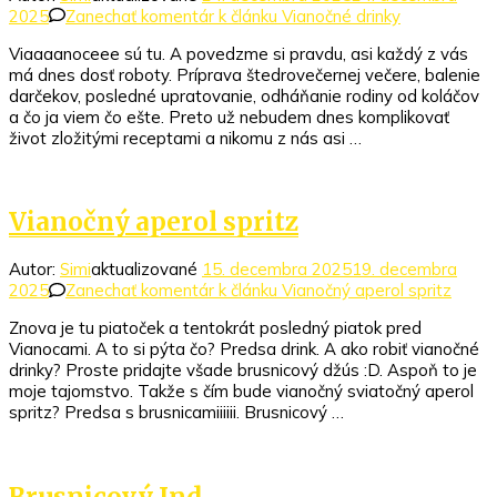
2025
Zanechať komentár
k článku Vianočné drinky
Viaaaanoceee sú tu. A povedzme si pravdu, asi každý z vás
má dnes dosť roboty. Príprava štedrovečernej večere, balenie
darčekov, posledné upratovanie, odháňanie rodiny od koláčov
a čo ja viem čo ešte. Preto už nebudem dnes komplikovať
život zložitými receptami a nikomu z nás asi …
Vianočný aperol spritz
Autor:
Simi
aktualizované
15. decembra 2025
19. decembra
2025
Zanechať komentár
k článku Vianočný aperol spritz
Znova je tu piatoček a tentokrát posledný piatok pred
Vianocami. A to si pýta čo? Predsa drink. A ako robiť vianočné
drinky? Proste pridajte všade brusnicový džús :D. Aspoň to je
moje tajomstvo. Takže s čím bude vianočný sviatočný aperol
spritz? Predsa s brusnicamiiiiii. Brusnicový …
Brusnicový Ind