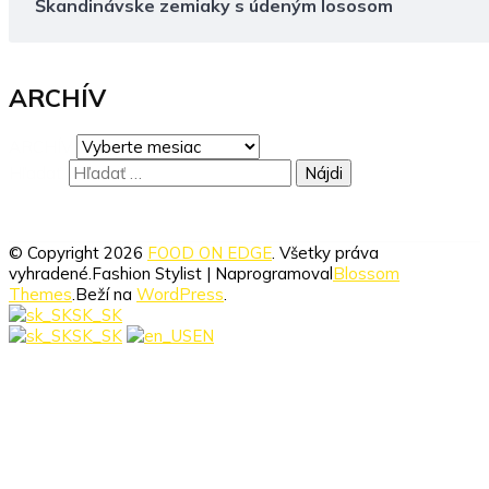
Škandinávske zemiaky s údeným lososom
ARCHÍV
ARCHÍV
Hľadať:
© Copyright 2026
FOOD ON EDGE
. Všetky práva
vyhradené.
Fashion Stylist | Naprogramoval
Blossom
Themes
.Beží na
WordPress
.
SK_SK
SK_SK
EN