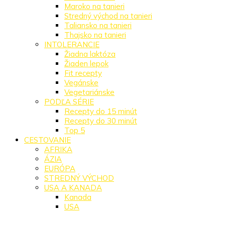
Maroko na tanieri
Stredný východ na tanieri
Taliansko na tanieri
Thajsko na tanieri
INTOLERANCIE
Žiadna laktóza
Žiaden lepok
Fit recepty
Vegánske
Vegetariánske
PODĽA SÉRIE
Recepty do 15 minút
Recepty do 30 minút
Top 5
CESTOVANIE
AFRIKA
ÁZIA
EURÓPA
STREDNÝ VÝCHOD
USA A KANADA
Kanada
USA