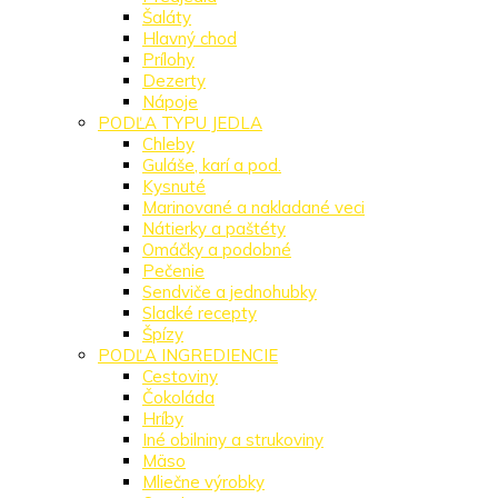
Šaláty
Hlavný chod
Prílohy
Dezerty
Nápoje
PODĽA TYPU JEDLA
Chleby
Guláše, karí a pod.
Kysnuté
Marinované a nakladané veci
Nátierky a paštéty
Omáčky a podobné
Pečenie
Sendviče a jednohubky
Sladké recepty
Špízy
PODĽA INGREDIENCIE
Cestoviny
Čokoláda
Hríby
Iné obilniny a strukoviny
Mäso
Mliečne výrobky