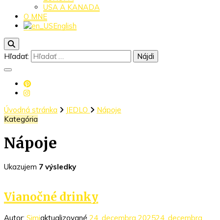
USA A KANADA
O MNE
English
Hľadať:
Úvodná stránka
JEDLO
Nápoje
Kategória
Nápoje
Ukazujem
7 výsledky
Vianočné drinky
Autor:
Simi
aktualizované
24. decembra 2025
24. decembra