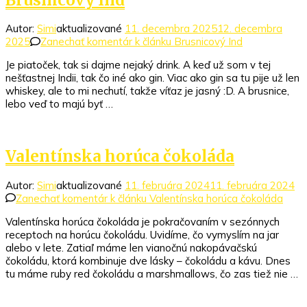
Autor:
Simi
aktualizované
11. decembra 2025
12. decembra
2025
Zanechať komentár
k článku Brusnicový Ind
Je piatoček, tak si dajme nejaký drink. A keď už som v tej
nešťastnej Indii, tak čo iné ako gin. Viac ako gin sa tu pije už len
whiskey, ale to mi nechutí, takže víťaz je jasný :D. A brusnice,
lebo veď to majú byť …
Valentínska horúca čokoláda
Autor:
Simi
aktualizované
11. februára 2024
11. februára 2024
Zanechať komentár
k článku Valentínska horúca čokoláda
Valentínska horúca čokoláda je pokračovaním v sezónnych
receptoch na horúcu čokoládu. Uvidíme, čo vymyslím na jar
alebo v lete. Zatiaľ máme len vianočnú nakopávačskú
čokoládu, ktorá kombinuje dve lásky – čokoládu a kávu. Dnes
tu máme ruby red čokoládu a marshmallows, čo zas tiež nie …