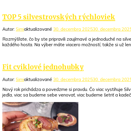
TOP 5 silvestrovských rýchloviek
Autor:
Simi
aktualizované
30. decembra 2025
30. decembra 202
Rozmýšľate, čo by ste pripravili zaujímavé a jednoduché na silv
každého hosťa. Na výber máte viacero možností, takže si už le
Fit cviklové jednohubky
Autor:
Simi
aktualizované
30. decembra 2025
30. decembra 202
Nový rok prichádza a povedzme si pravdu. Čo viac vystihuje Sil
jedla, viac sa budeme sebe venovať, viac budeme šetriť a kadeč