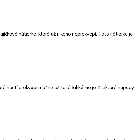
ajíčková nátierka, ktorá už nikoho neprekvapí. Táto nátierka je
toré hostí prekvapí možno až také ľahké nie je. Niektoré nápady