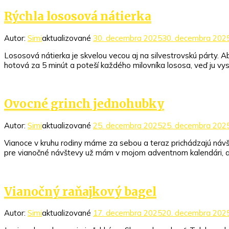
Rýchla lososová nátierka
Autor:
Simi
aktualizované
30. decembra 2025
30. decembra 202
Lososová nátierka je skvelou vecou aj na silvestrovskú párty. Ab
hotová za 5 minút a poteší každého milovníka lososa, veď ju vys
Ovocné grinch jednohubky
Autor:
Simi
aktualizované
25. decembra 2025
25. decembra 202
Vianoce v kruhu rodiny máme za sebou a teraz prichádzajú návštev
pre vianočné návštevy už mám v mojom adventnom kalendári, ale
Vianočný raňajkový bagel
Autor:
Simi
aktualizované
17. decembra 2025
20. decembra 202