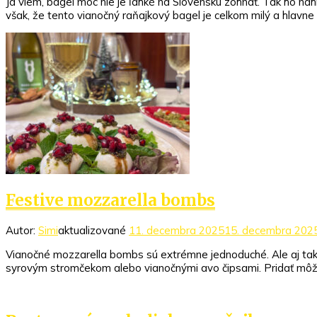
Ja viem, bagel moc nie je ľahké na Slovensku zohnať. Tak ho na
však, že tento vianočný raňajkový bagel je celkom milý a hlavne
Festive mozzarella bombs
Autor:
Simi
aktualizované
11. decembra 2025
15. decembra 202
Vianočné mozzarella bombs sú extrémne jednoduché. Ale aj také re
syrovým stromčekom alebo vianočnými avo čipsami. Pridať mô