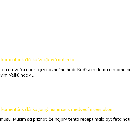
ť komentár
k článku Vajíčková nátierka
asika a na Veľkú noc sa jednoznačne hodí. Keď som doma a máme ná
ávim Veľkú noc v …
ť komentár
k článku Jarný hummus s medvedím cesnakom
musu. Musím sa priznať, že najprv tento recept mala byť feta nát