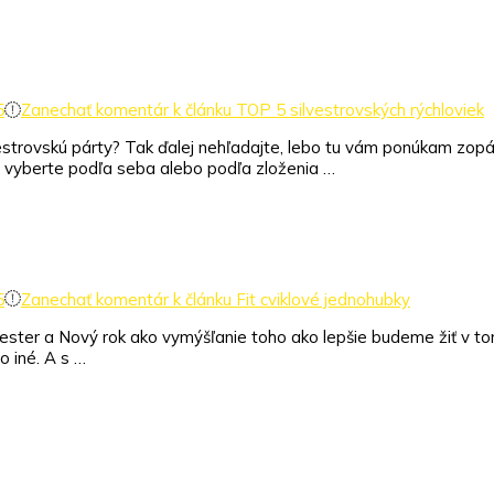
5
Zanechať komentár
k článku TOP 5 silvestrovských rýchloviek
estrovskú párty? Tak ďalej nehľadajte, lebo tu vám ponúkam zopár 
n vyberte podľa seba alebo podľa zloženia …
5
Zanechať komentár
k článku Fit cviklové jednohubky
vester a Nový rok ako vymýšľanie toho ako lepšie budeme žiť v to
o iné. A s …