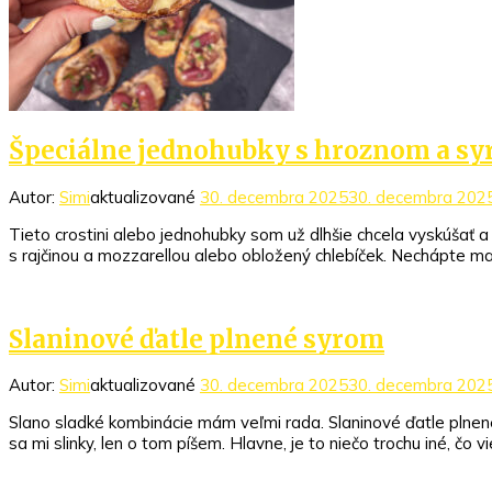
Špeciálne jednohubky s hroznom a s
Autor:
Simi
aktualizované
30. decembra 2025
30. decembra 202
Tieto crostini alebo jednohubky som už dlhšie chcela vyskúšať a 
s rajčinou a mozzarellou alebo obložený chlebíček. Nechápte ma 
Slaninové ďatle plnené syrom
Autor:
Simi
aktualizované
30. decembra 2025
30. decembra 202
Slano sladké kombinácie mám veľmi rada. Slaninové ďatle plne
sa mi slinky, len o tom píšem. Hlavne, je to niečo trochu iné, čo v