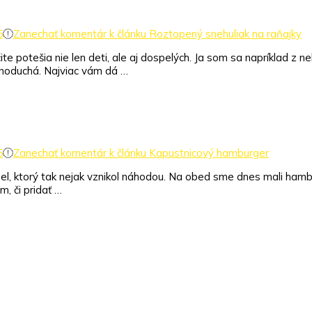
5
Zanechať komentár
k článku Roztopený snehuliak na raňajky
ite potešia nie len deti, ale aj dospelých. Ja som sa napríklad z n
dnoduchá. Najviac vám dá …
5
Zanechať komentár
k článku Kapustnicový hamburger
l, ktorý tak nejak vznikol náhodou. Na obed sme dnes mali hambur
, či pridať …