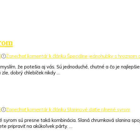
yrom
5
Zanechať komentár
k článku Špeciálne jednohubky s hroznom 
myslím, že potešia aj vás. Sú jednoduché, chutné a čo je najlepšie
zle, dobrý chlebíček nikdy …
5
Zanechať komentár
k článku Slaninové ďatle plnené syrom
né syrom sú presne taká kombinácia. Slaná chrumkavá slanina sp
iete pripraviť na akúkoľvek párty. …