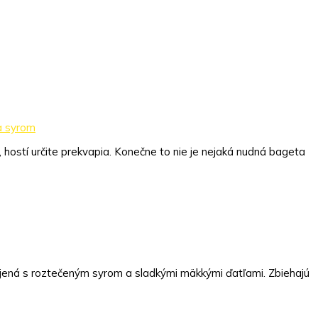
a syrom
, hostí určite prekvapia. Konečne to nie je nejaká nudná bageta
ojená s roztečeným syrom a sladkými mäkkými ďatľami. Zbiehajú