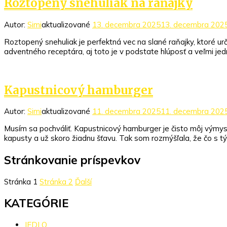
Roztopený snehuliak na raňajky
Autor:
Simi
aktualizované
13. decembra 2025
13. decembra 202
Roztopený snehuliak je perfektná vec na slané raňajky, ktoré urč
adventného receptára, aj toto je v podstate hlúposť a veľmi je
Kapustnicový hamburger
Autor:
Simi
aktualizované
11. decembra 2025
11. decembra 202
Musím sa pochváliť. Kapustnicový hamburger je čisto môj výmyse
kapusty a už skoro žiadnu šťavu. Tak som rozmýšľala, že čo s tým
Stránkovanie príspevkov
Stránka
1
Stránka
2
Ďalší
KATEGÓRIE
JEDLO