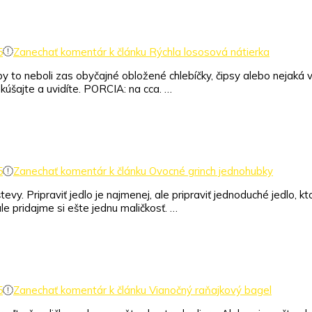
5
Zanechať komentár
k článku Rýchla lososová nátierka
y to neboli zas obyčajné obložené chlebíčky, čipsy alebo nejaká v
kúšajte a uvidíte. PORCIA: na cca. …
5
Zanechať komentár
k článku Ovocné grinch jednohubky
y. Pripraviť jedlo je najmenej, ale pripraviť jednoduché jedlo, k
 pridajme si ešte jednu maličkosť. …
5
Zanechať komentár
k článku Vianočný raňajkový bagel