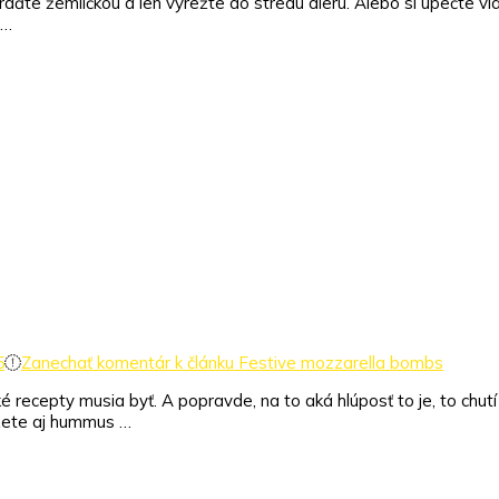
hraďte žemličkou a len vyrežte do stredu dieru. Alebo si upečte v
 …
5
Zanechať komentár
k článku Festive mozzarella bombs
cepty musia byť. A popravde, na to aká hlúposť to je, to chutí fa
žete aj hummus …