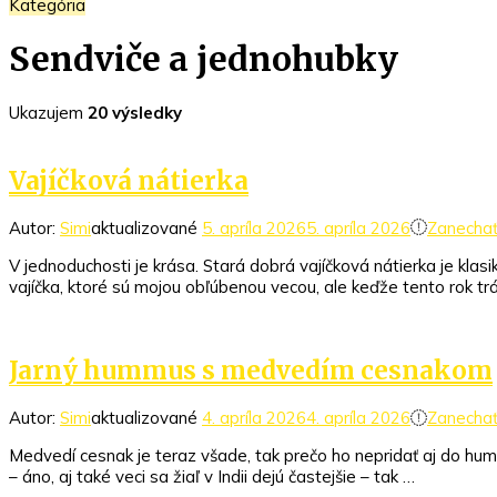
Kategória
Sendviče a jednohubky
Ukazujem
20 výsledky
Vajíčková nátierka
Autor:
Simi
aktualizované
5. apríla 2026
5. apríla 2026
Zanecha
V jednoduchosti je krása. Stará dobrá vajíčková nátierka je kl
vajíčka, ktoré sú mojou obľúbenou vecou, ale keďže tento rok tr
Jarný hummus s medvedím cesnakom
Autor:
Simi
aktualizované
4. apríla 2026
4. apríla 2026
Zanecha
Medvedí cesnak je teraz všade, tak prečo ho nepridať aj do hum
– áno, aj také veci sa žiaľ v Indii dejú častejšie – tak …