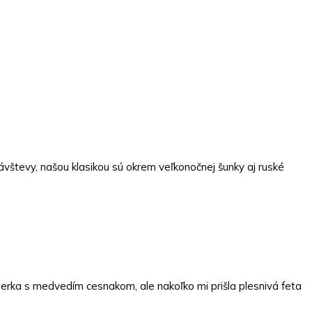
vštevy, našou klasikou sú okrem veľkonočnej šunky aj ruské
ierka s medvedím cesnakom, ale nakoľko mi prišla plesnivá feta