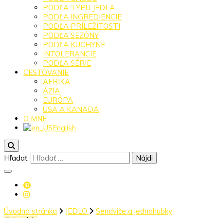
PODĽA TYPU JEDLA
PODĽA INGREDIENCIE
PODĽA PRÍLEŽITOSTI
PODĽA SEZÓNY
PODĽA KUCHYNE
INTOLERANCIE
PODĽA SÉRIE
CESTOVANIE
AFRIKA
ÁZIA
EURÓPA
USA A KANADA
O MNE
English
Hľadať:
Úvodná stránka
JEDLO
Sendviče a jednohubky