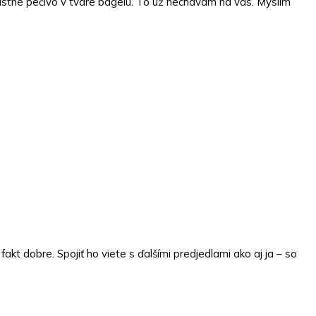
lastné pečivo v tvare bagelu. To už nechávam na vás. Myslím
kt dobre. Spojiť ho viete s ďalšími predjedlami ako aj ja – so