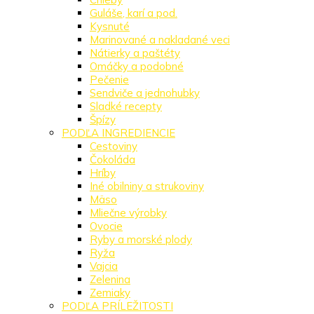
Guláše, karí a pod.
Kysnuté
Marinované a nakladané veci
Nátierky a paštéty
Omáčky a podobné
Pečenie
Sendviče a jednohubky
Sladké recepty
Špízy
PODĽA INGREDIENCIE
Cestoviny
Čokoláda
Hríby
Iné obilniny a strukoviny
Mäso
Mliečne výrobky
Ovocie
Ryby a morské plody
Ryža
Vajcia
Zelenina
Zemiaky
PODĽA PRÍLEŽITOSTI