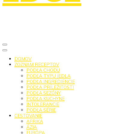
DOMOV
ZOZNAM RECEPTOV
PODĽA CHODU
PODĽA TYPU JEDLA
PODĽA INGREDIENCIE
PODĽA PRÍLEŽITOSTI
PODĽA SEZÓNY
PODĽA KUCHYNE
INTOLERANCIE
PODĽA SÉRIE
CESTOVANIE
AFRIKA
ÁZIA
EURÓPA