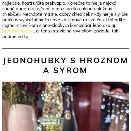
najlepšie, hostí určite prekvapia. Konečne to nie je nejaká
s
nudná bageta s rajčinou a mozzarellou alebo obložený
hroznom
chlebíček. Nechápte ma zle, dobrý chlebíček nikdy nie je zlý, ale
a
prečo nevyskúšať niečo nové zaujímavé raz za čas. Ulahodíte
syrom
najmä milovníkom slano-sladkých kombinácií, lebo ako aj
predošlý recept
, aj tento stavia na rovnakom základe, tak
poďme na to.
JEDNOHUBKY S HROZNOM
A SYROM