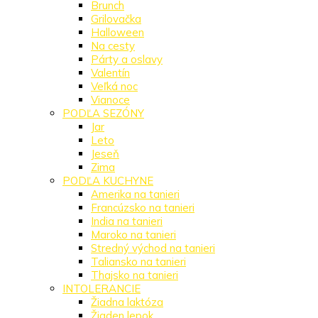
Brunch
Grilovačka
Halloween
Na cesty
Párty a oslavy
Valentín
Veľká noc
Vianoce
PODĽA SEZÓNY
Jar
Leto
Jeseň
Zima
PODĽA KUCHYNE
Amerika na tanieri
Francúzsko na tanieri
India na tanieri
Maroko na tanieri
Stredný východ na tanieri
Taliansko na tanieri
Thajsko na tanieri
INTOLERANCIE
Žiadna laktóza
Žiaden lepok