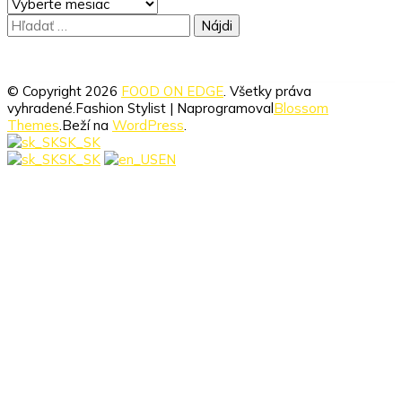
ARCHÍV
Hľadať:
© Copyright 2026
FOOD ON EDGE
. Všetky práva
vyhradené.
Fashion Stylist | Naprogramoval
Blossom
Themes
.Beží na
WordPress
.
SK_SK
SK_SK
EN