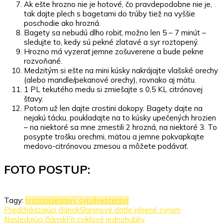
Ak ešte hrozno nie je hotové, čo pravdepodobne nie je,
tak dajte plech s bagetami do trúby tiež na vyššie
poschodie ako hrozná.
Bagety sa nebudú dlho robiť, možno len 5 – 7 minút –
sledujte to, kedy sú pekné zlatavé a syr roztopený.
Hrozno má vyzerať jemne zošuverene a bude pekne
rozvoňané.
Medzitým si ešte na mini kúsky nakrájajte vlašské orechy
(alebo mandle/pekanové orechy), rovnako aj mätu.
1 PL tekutého medu si zmiešajte s 0,5 KL citrónovej
šťavy.
Potom už len dajte crostini dokopy. Bagety dajte na
nejakú tácku, poukladajte na to kúsky upečených hrozien
– na niektoré sa mne zmestili 2 hrozná, na niektoré 3. To
posypte trošku orechmi, mätou a jemne pokvapkajte
medovo-citrónovou zmesou a môžete podávať.
FOTO POSTUP:
Tagy:
hrozno
plesnivý syr
silvester
syr
Navigácia
Predchádzajúci článok
Slaninové ďatle plnené syrom
Nasledujúci článok
Fit cviklové jednohubky