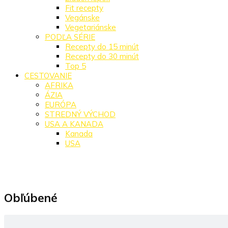
Fit recepty
Vegánske
Vegetariánske
PODĽA SÉRIE
Recepty do 15 minút
Recepty do 30 minút
Top 5
CESTOVANIE
AFRIKA
ÁZIA
EURÓPA
STREDNÝ VÝCHOD
USA A KANADA
Kanada
USA
Obľúbené