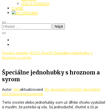
USA A KANADA
O MNE
English
Hľadať:
Úvodná stránka
JEDLO
Brunch
Špeciálne jednohubky s
hroznom a syrom
Špeciálne jednohubky s hroznom a
syrom
Autor:
Simi
aktualizované
30. decembra 2025
30. decembra
k
2025
Zanechať komentár
článku
Tieto crostini alebo jednohubky som už dlhšie chcela vyskúšať
Špeciálne
a myslím, že potešia aj vás. Sú jednoduché, chutné a čo je
jednohubky