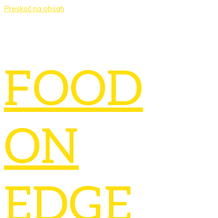
Preskoč na obsah
FOOD
ON
EDGE