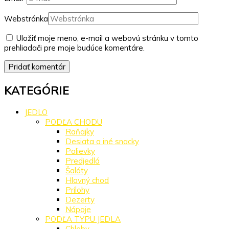
Webstránka
Uložiť moje meno, e-mail a webovú stránku v tomto
prehliadači pre moje budúce komentáre.
KATEGÓRIE
JEDLO
PODĽA CHODU
Raňajky
Desiata a iné snacky
Polievky
Predjedlá
Šaláty
Hlavný chod
Prílohy
Dezerty
Nápoje
PODĽA TYPU JEDLA
Chleby