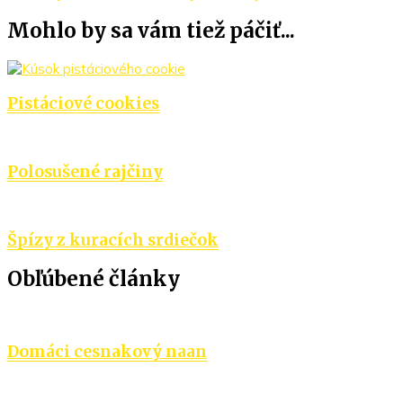
v
Mohlo by sa vám tiež páčiť...
článku
Pistáciové cookies
Polosušené rajčiny
Špízy z kuracích srdiečok
Obľúbené články
Domáci cesnakový naan