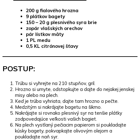
200 g fialového hrozna
9 plátkov bagety
150 – 20 g plesnivého syra brie
zopár vlašských orechov
pár lístkov mäty
1 PL medu
0,5 KL citrónovej šťavy
POSTUP:
Trúbu si vyhrejte na 210 stupňov, gril.
Hrozno si umyte, odstopkujte a dajte do nejakej jenskej
misy alebo na plech.
Keď je trúba vyhriata, dajte tam hrozno a pečte.
Medzitým si nakrájajte bagetu na šikmo.
Nakrájajte si rovnako plesnivý syr na tenšie plátky
zodpovedajúce veľkosti vašich bagiet.
Na plech vystlaný pečiacim papierom si poukladajte
kúsky bagety, pokvapkajte olivovým olejom a
poukladajte naň syr.