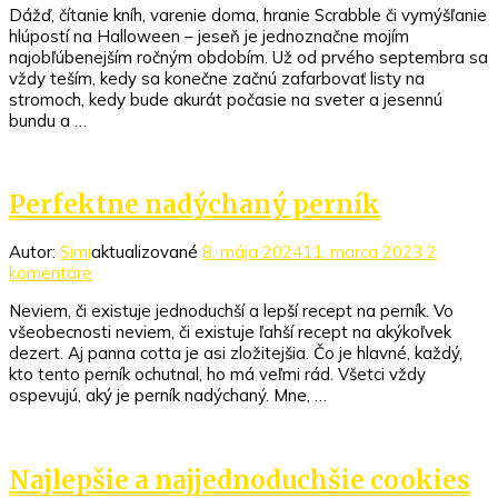
Dážď, čítanie kníh, varenie doma, hranie Scrabble či vymýšľanie
Halloweenske
hlúpostí na Halloween – jeseň je jednoznačne mojím
cookies
najobľúbenejším ročným obdobím. Už od prvého septembra sa
vždy teším, kedy sa konečne začnú zafarbovať listy na
stromoch, kedy bude akurát počasie na sveter a jesennú
bundu a …
Perfektne nadýchaný perník
Autor:
Simi
aktualizované
8. mája 2024
11. marca 2023
2
na
komentáre
Perfektne
Neviem, či existuje jednoduchší a lepší recept na perník. Vo
nadýchaný
všeobecnosti neviem, či existuje ľahší recept na akýkoľvek
perník
dezert. Aj panna cotta je asi zložitejšia. Čo je hlavné, každý,
kto tento perník ochutnal, ho má veľmi rád. Všetci vždy
ospevujú, aký je perník nadýchaný. Mne, …
Najlepšie a najjednoduchšie cookies