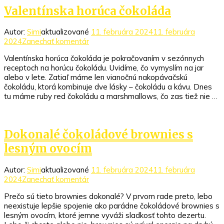
Valentínska horúca čokoláda
Autor:
Simi
aktualizované
11. februára 2024
11. februára
k
2024
Zanechať komentár
článku
Valentínska horúca čokoláda je pokračovaním v sezónnych
Valentínska
receptoch na horúcu čokoládu. Uvidíme, čo vymyslím na jar
horúca
alebo v lete. Zatiaľ máme len vianočnú nakopávačskú
čokoláda
čokoládu, ktorá kombinuje dve lásky – čokoládu a kávu. Dnes
tu máme ruby red čokoládu a marshmallows, čo zas tiež nie …
Dokonalé čokoládové brownies s
lesným ovocím
Autor:
Simi
aktualizované
11. februára 2024
11. februára
k
2024
Zanechať komentár
článku
Prečo sú tieto brownies dokonalé? V prvom rade preto, lebo
Dokonalé
neexistuje lepšie spojenie ako parádne čokoládové brownies s
čokoládové
lesným ovocím, ktoré jemne vyváži sladkosť tohto dezertu.
brownies