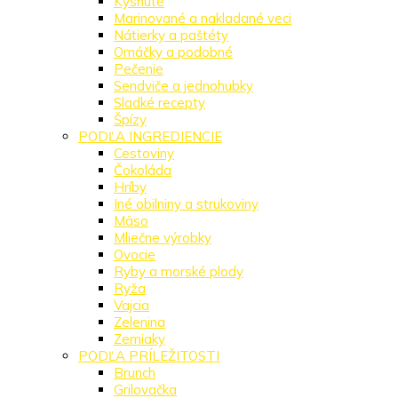
Kysnuté
Marinované a nakladané veci
Nátierky a paštéty
Omáčky a podobné
Pečenie
Sendviče a jednohubky
Sladké recepty
Špízy
PODĽA INGREDIENCIE
Cestoviny
Čokoláda
Hríby
Iné obilniny a strukoviny
Mäso
Mliečne výrobky
Ovocie
Ryby a morské plody
Ryža
Vajcia
Zelenina
Zemiaky
PODĽA PRÍLEŽITOSTI
Brunch
Grilovačka