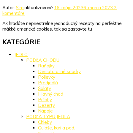
Autor:
Simi
aktualizované
16. mája 2023
6. marca 2023
2
na
komentáre
Najlepšie
Ak hľadáte nepriestrelne jednoduchý recepty na perfektne
a
mäkké americké cookies, tak sa zastavte tu
najjednoduchšie
cookies
KATEGÓRIE
JEDLO
PODĽA CHODU
Raňajky
Desiata a iné snacky
Polievky
Predjedlá
Šaláty
Hlavný chod
Prílohy
Dezerty
Nápoje
PODĽA TYPU JEDLA
Chleby
Guláše, karí a pod.