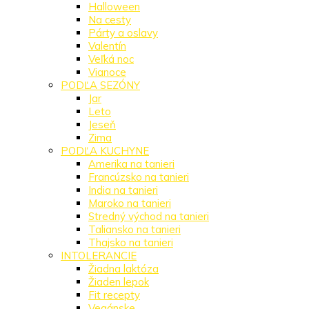
Halloween
Na cesty
Párty a oslavy
Valentín
Veľká noc
Vianoce
PODĽA SEZÓNY
Jar
Leto
Jeseň
Zima
PODĽA KUCHYNE
Amerika na tanieri
Francúzsko na tanieri
India na tanieri
Maroko na tanieri
Stredný východ na tanieri
Taliansko na tanieri
Thajsko na tanieri
INTOLERANCIE
Žiadna laktóza
Žiaden lepok
Fit recepty
Vegánske