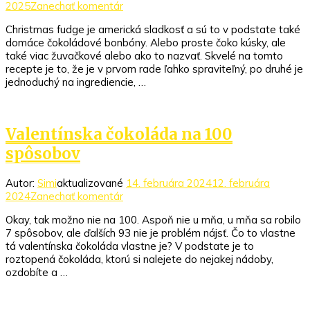
k
2025
Zanechať komentár
článku
Christmas fudge je americká sladkosť a sú to v podstate také
Christmas
domáce čokoládové bonbóny. Alebo proste čoko kúsky, ale
fudge
také viac žuvačkové alebo ako to nazvať. Skvelé na tomto
recepte je to, že je v prvom rade ľahko spraviteľný, po druhé je
jednoduchý na ingrediencie, …
Valentínska čokoláda na 100
spôsobov
Autor:
Simi
aktualizované
14. februára 2024
12. februára
k
2024
Zanechať komentár
článku
Okay, tak možno nie na 100. Aspoň nie u mňa, u mňa sa robilo
Valentínska
7 spôsobov, ale ďalších 93 nie je problém nájsť. Čo to vlastne
čokoláda
tá valentínska čokoláda vlastne je? V podstate je to
na
roztopená čokoláda, ktorú si nalejete do nejakej nádoby,
100
ozdobíte a …
spôsobov