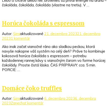
Lebo či chcete alebo nie, brownies sú príval energie na druhú –
s
čokoláda, čokoláda, čokoláda (vlastne na tretiu). V …
lesným
ovocím
Horúca čokoláda s espressom
Autor:
Simi
aktualizované
21. decembra 2023
21. decembra
na
2023
1 komentár
Horúca
Ako inak začať vianočné ráno ako sladkou peckou, ktorá
čokoláda
navyše nakopne váš systém na celý deň? Práve to kombinuje
s
kokosová horúca čokoláda s espressom – potrebu
espressom
každodennej rannej kávy s vianočným čarom vo forme horúcej
čokolády. Proste čistá láska. ČAS PRÍPRAVY: cca. 5 min.
PORCIE: …
Domáce čoko truffles
Autor:
Simi
aktualizované
6. decembra 2023
6. decembra
k
2023
Zanechať komentár
článku