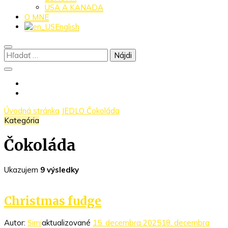
USA A KANADA
O MNE
English
Hľadať:
Úvodná stránka
JEDLO
Čokoláda
Kategória
Čokoláda
Ukazujem
9 výsledky
Christmas fudge
Autor:
Simi
aktualizované
15. decembra 2025
18. decembra