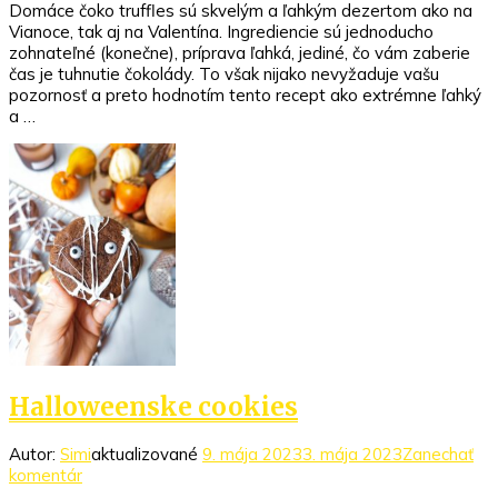
Domáce čoko truffles sú skvelým a ľahkým dezertom ako na
Domáce
Vianoce, tak aj na Valentína. Ingrediencie sú jednoducho
čoko
zohnateľné (konečne), príprava ľahká, jediné, čo vám zaberie
truffles
čas je tuhnutie čokolády. To však nijako nevyžaduje vašu
pozornosť a preto hodnotím tento recept ako extrémne ľahký
a …
Halloweenske cookies
Autor:
Simi
aktualizované
9. mája 2023
3. mája 2023
Zanechať
k
komentár
článku