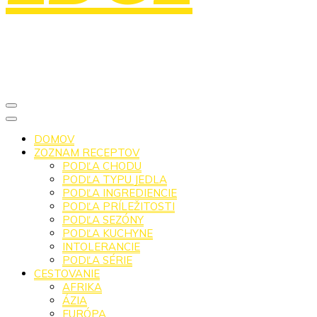
DOMOV
ZOZNAM RECEPTOV
PODĽA CHODU
PODĽA TYPU JEDLA
PODĽA INGREDIENCIE
PODĽA PRÍLEŽITOSTI
PODĽA SEZÓNY
PODĽA KUCHYNE
INTOLERANCIE
PODĽA SÉRIE
CESTOVANIE
AFRIKA
ÁZIA
EURÓPA