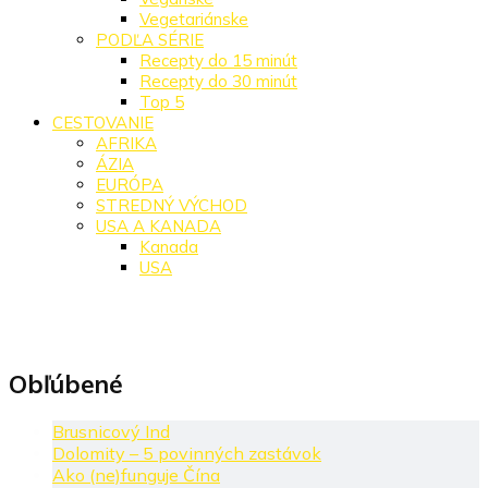
Vegetariánske
PODĽA SÉRIE
Recepty do 15 minút
Recepty do 30 minút
Top 5
CESTOVANIE
AFRIKA
ÁZIA
EURÓPA
STREDNÝ VÝCHOD
USA A KANADA
Kanada
USA
Obľúbené
Brusnicový Ind
Dolomity – 5 povinných zastávok
Ako (ne)funguje Čína