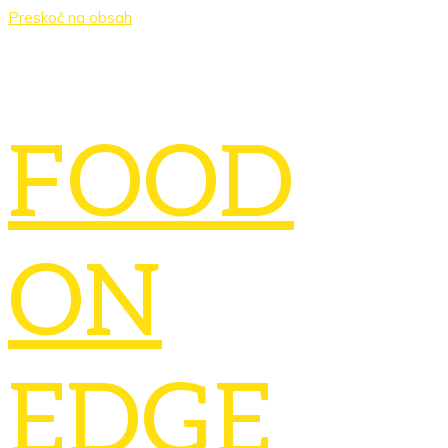
Preskoč na obsah
FOOD
ON
EDGE