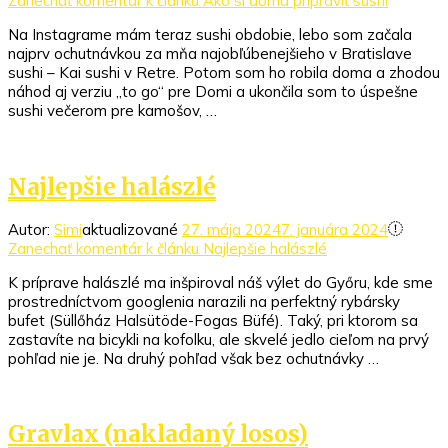
Zanechať komentár
k článku Ako si doma pripraviť sushi
Na Instagrame mám teraz sushi obdobie, lebo som začala
najprv ochutnávkou za mňa najobľúbenejšieho v Bratislave
sushi – Kai sushi v Retre. Potom som ho robila doma a zhodou
náhod aj verziu „to go“ pre Domi a ukončila som to úspešne
sushi večerom pre kamošov, …
Najlepšie halászlé
Autor:
Simi
aktualizované
27. mája 2024
7. januára 2024
Zanechať komentár
k článku Najlepšie halászlé
K príprave halászlé ma inšpiroval náš výlet do Győru, kde sme
prostredníctvom googlenia narazili na perfektný rybársky
bufet (Süllőház Halsütöde-Fogas Büfé). Taký, pri ktorom sa
zastavíte na bicykli na kofolku, ale skvelé jedlo cieľom na prvý
pohľad nie je. Na druhý pohľad však bez ochutnávky …
Gravlax (nakladaný losos)