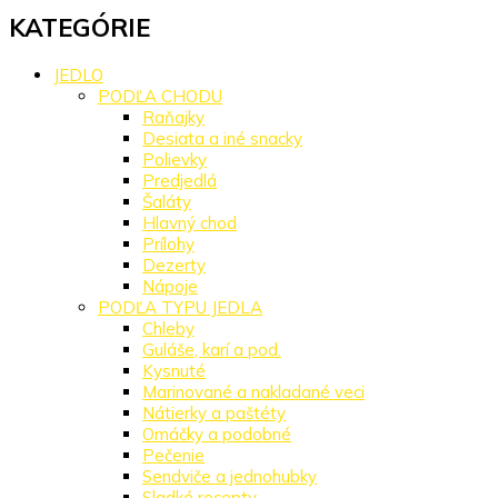
KATEGÓRIE
JEDLO
PODĽA CHODU
Raňajky
Desiata a iné snacky
Polievky
Predjedlá
Šaláty
Hlavný chod
Prílohy
Dezerty
Nápoje
PODĽA TYPU JEDLA
Chleby
Guláše, karí a pod.
Kysnuté
Marinované a nakladané veci
Nátierky a paštéty
Omáčky a podobné
Pečenie
Sendviče a jednohubky
Sladké recepty