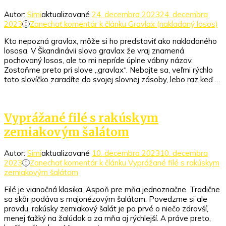
Autor:
Simi
aktualizované
24. decembra 2023
24. decembra
2023
Zanechať komentár
k článku Gravlax (nakladaný losos)
Kto nepozná gravlax, môže si ho predstaviť ako nakladaného
lososa. V Škandinávii slovo gravlax že vraj znamená
pochovaný losos, ale to mi nepríde úplne vábny názov.
Zostaňme preto pri slove „gravlax“. Nebojte sa, veľmi rýchlo
toto slovíčko zaradíte do svojej slovnej zásoby, lebo raz keď …
Vyprážané filé s rakúskym
zemiakovým šalátom
Autor:
Simi
aktualizované
10. decembra 2023
10. decembra
2023
Zanechať komentár
k článku Vyprážané filé s rakúskym
zemiakovým šalátom
Filé je vianočná klasika. Aspoň pre mňa jednoznačne. Tradične
sa skôr podáva s majonézovým šalátom. Povedzme si ale
pravdu, rakúsky zemiakový šalát je po prvé o niečo zdravší,
menej ťažký na žalúdok a za mňa aj rýchlejší. A práve preto,