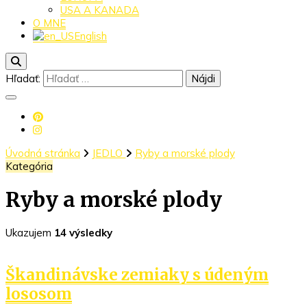
USA A KANADA
O MNE
English
Hľadať:
Úvodná stránka
JEDLO
Ryby a morské plody
Kategória
Ryby a morské plody
Ukazujem
14 výsledky
Škandinávske zemiaky s údeným
lososom