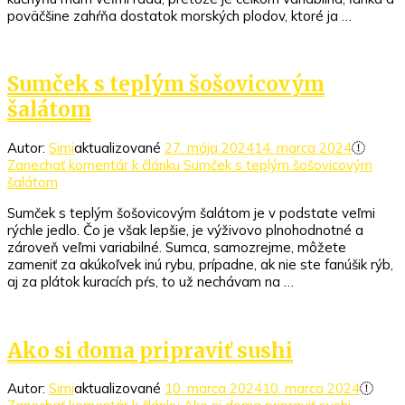
poväčšine zahŕňa dostatok morských plodov, ktoré ja …
Sumček s teplým šošovicovým
šalátom
Autor:
Simi
aktualizované
27. mája 2024
14. marca 2024
Zanechať komentár
k článku Sumček s teplým šošovicovým
šalátom
Sumček s teplým šošovicovým šalátom je v podstate veľmi
rýchle jedlo. Čo je však lepšie, je výživovo plnohodnotné a
zároveň veľmi variabilné. Sumca, samozrejme, môžete
zameniť za akúkoľvek inú rybu, prípadne, ak nie ste fanúšik rýb,
aj za plátok kuracích pŕs, to už nechávam na …
Ako si doma pripraviť sushi
Autor:
Simi
aktualizované
10. marca 2024
10. marca 2024