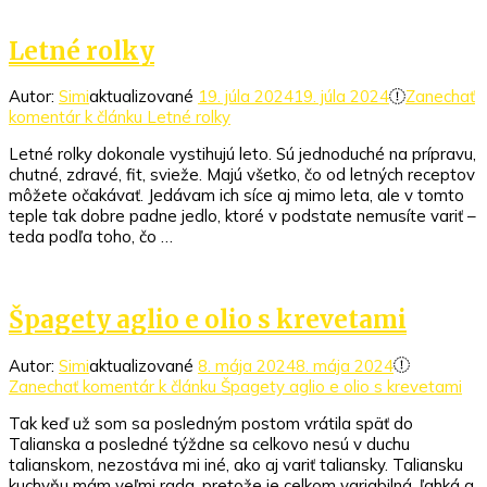
Letné rolky
Autor:
Simi
aktualizované
19. júla 2024
19. júla 2024
Zanechať
komentár
k článku Letné rolky
Letné rolky dokonale vystihujú leto. Sú jednoduché na prípravu,
chutné, zdravé, fit, svieže. Majú všetko, čo od letných receptov
môžete očakávať. Jedávam ich síce aj mimo leta, ale v tomto
teple tak dobre padne jedlo, ktoré v podstate nemusíte variť –
teda podľa toho, čo …
Špagety aglio e olio s krevetami
Autor:
Simi
aktualizované
8. mája 2024
8. mája 2024
Zanechať komentár
k článku Špagety aglio e olio s krevetami
Tak keď už som sa posledným postom vrátila späť do
Talianska a posledné týždne sa celkovo nesú v duchu
talianskom, nezostáva mi iné, ako aj variť taliansky. Taliansku
kuchyňu mám veľmi rada, pretože je celkom variabilná, ľahká a