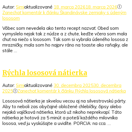
Autor:
Simi
aktualizované
18. marca 2026
18. marca 2026
Zanechať komentár
k článku Škandinávske zemiaky s údeným
lososom
Vôbec som nevedela ako tento recept nazvať. Obed som
vymyslela nejak tak z núdze a z chute, keďže včera som mala
chuť na niečo s lososom. Tak som si vybrala údeného lososa z
mrazničky, mala som ho najprv ráno na toaste ako raňajky, ale
stále …
Rýchla lososová nátierka
Autor:
Simi
aktualizované
30. decembra 2025
30. decembra
2025
Zanechať komentár
k článku Rýchla lososová nátierka
Lososová nátierka je skvelou vecou aj na silvestrovskú párty.
Aby to neboli zas obyčajné obložené chlebíčky, čipsy alebo
nejaká vajíčková nátierka, ktorá už nikoho neprekvapí. Táto
nátierka je hotová za 5 minút a poteší každého milovníka
lososa, veď ju vyskúšajte a uvidíte. PORCIA: na cca. …