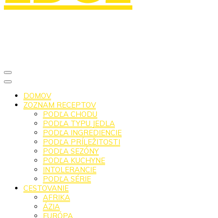
DOMOV
ZOZNAM RECEPTOV
PODĽA CHODU
PODĽA TYPU JEDLA
PODĽA INGREDIENCIE
PODĽA PRÍLEŽITOSTI
PODĽA SEZÓNY
PODĽA KUCHYNE
INTOLERANCIE
PODĽA SÉRIE
CESTOVANIE
AFRIKA
ÁZIA
EURÓPA