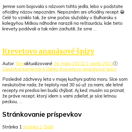
Jemne som bojovala s názvom tohto jedla, lebo v podstate
oficiálny názov nepoznám. Nepoznám ani oficiálny recept 😀
Celé to vzniklo tak, že sme počas služobky v Bulharsku s
kolegyňou Miškou náhodne narazili na reštauráciu, kde tieto
krevety podávali a tak nám zachutili, že sme …
Krevetovo ananásové špízy
Autor:
Simi
aktualizované
26. mája 2023
21. apríla 2023
Zanechať komentár
k článku Krevetovo ananásové špízy
Posledné záchvevy leta v mojej kuchyni patria moru. Síce som
neskutočne rada, že teploty nad 30 sú už za nami, ale letné
recepty mi predsa len budú chýbať. Aj keď, musím sa priznať,
že práve recept, ktorý idem s vami zdieľať, je síce letnou
peckou, …
Stránkovanie príspevkov
Stránka
1
Stránka
2
Ďalší