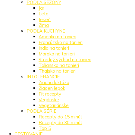
PODĽA SEZÓNY
Jar
Leto
Jeseň
Zima
PODĽA KUCHYNE
Amerika na tanieri
Francúzsko na tanieri
India na tanieri
Maroko na tanieri
Stredný východ na tanieri
Taliansko na tanieri
Thajsko na tanieri
INTOLERANCIE
Žiadna laktóza
Žiaden lepok
Fit recepty
Vegánske
Vegetariánske
PODĽA SÉRIE
Recepty do 15 minút
Recepty do 30 minút
Top 5
CESTOVANIE