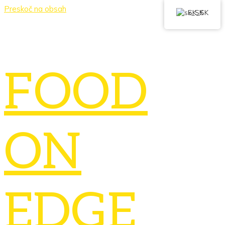
Preskoč na obsah
SK_SK
FOOD
ON
EDGE