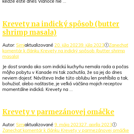
keďže ešte dnes Vianoce nie …
Krevety na indický spôsob (butter
shrimp masala)
Autor:
Simi
aktualizované
20. júla 2023
9. júla 2023
Zanechať
komentár
k článku Krevety na indický spôsob (butter shrimp
masala)
Je dosť sranda ako som indickú kuchyňu nemala rada a počas
môjho pobytu v Kanade mi tak zachutila, že sa jej do dnes
neviem dojesť. Návšteva Indie túto obľubu len prehĺbila a tak,
bohužiaľ, alebo našťastie, je veľká väčšina mojich receptov
momentálne indická. Krevety na …
Krevety v parmezánovej omáčke
Autor:
Simi
aktualizované
9. mája 2023
27. apríla 2023
Zanechať komentár
k článku Krevety v parmezánovej omáčke