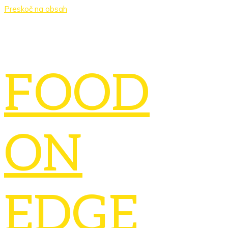
Preskoč na obsah
FOOD
ON
EDGE