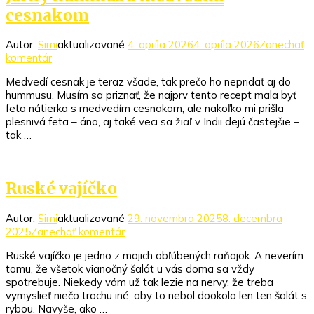
cesnakom
Autor:
Simi
aktualizované
4. apríla 2026
4. apríla 2026
Zanechať
k
komentár
článku
Medvedí cesnak je teraz všade, tak prečo ho nepridať aj do
Jarný
hummusu. Musím sa priznať, že najprv tento recept mala byť
hummus
feta nátierka s medvedím cesnakom, ale nakoľko mi prišla
s
plesnivá feta – áno, aj také veci sa žiaľ v Indii dejú častejšie –
medvedím
tak …
cesnakom
Ruské vajíčko
Autor:
Simi
aktualizované
29. novembra 2025
8. decembra
k
2025
Zanechať komentár
článku
Ruské vajíčko je jedno z mojich obľúbených raňajok. A neverím
Ruské
tomu, že všetok vianočný šalát u vás doma sa vždy
vajíčko
spotrebuje. Niekedy vám už tak lezie na nervy, že treba
vymyslieť niečo trochu iné, aby to nebol dookola len ten šalát s
rybou. Navyše, ako …