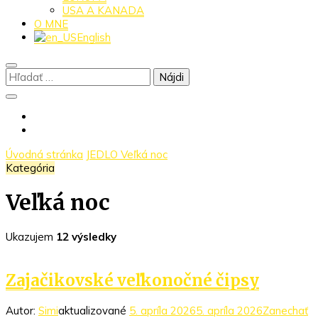
USA A KANADA
O MNE
English
Hľadať:
Úvodná stránka
JEDLO
Veľká noc
Kategória
Veľká noc
Ukazujem
12 výsledky
Zajačikovské veľkonočné čipsy
Autor:
Simi
aktualizované
5. apríla 2026
5. apríla 2026
Zanechať