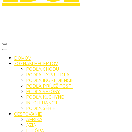
DOMOV
ZOZNAM RECEPTOV
PODĽA CHODU
PODĽA TYPU JEDLA
PODĽA INGREDIENCIE
PODĽA PRÍLEŽITOSTI
PODĽA SEZÓNY
PODĽA KUCHYNE
INTOLERANCIE
PODĽA SÉRIE
CESTOVANIE
AFRIKA
ÁZIA
EURÓPA