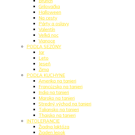
Brunch
Grilovačka
Halloween
Na cesty
Párty a oslavy
Valentín
Veľká noc
Vianoce
PODĽA SEZÓNY
Jar
Leto
Jeseň
Zima
PODĽA KUCHYNE
Amerika na tanieri
Francúzsko na tanieri
India na tanieri
Maroko na tanieri
Stredný východ na tanieri
Taliansko na tanieri
Thajsko na tanieri
INTOLERANCIE
Žiadna laktóza
Žiaden lepok