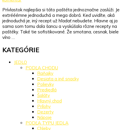
Najlepšia
Prívlastok najlepšia si táto paštéta jednoznačne zaslúži. Je
domáca
extrééémne jednoduchá a mega dobrá. Keď uvidíte, aká
paštéta
jednoduchá je, iný recept už hľadať nebudete. Hlavne aj ja
na
sama som tomu dala šancu a vyskúšala rôzne recepty na
svete
paštéky. Také tie sofistikované. Že smotana, cesnak, biele
víno …
KATEGÓRIE
JEDLO
PODĽA CHODU
Raňajky
Desiata a iné snacky
Polievky
Predjedlá
Šaláty
Hlavný chod
Prílohy
Dezerty
Nápoje
PODĽA TYPU JEDLA
Chleby