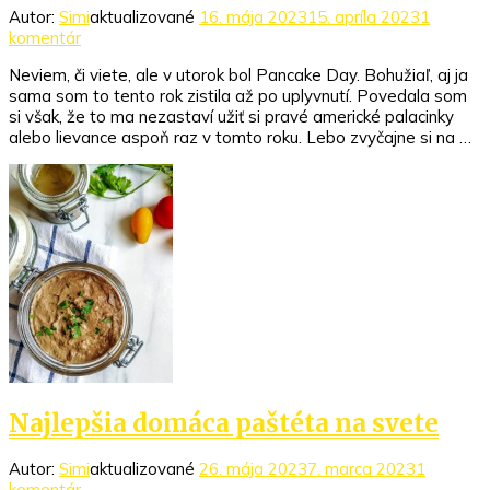
Autor:
Simi
aktualizované
16. mája 2023
15. apríla 2023
1
na
komentár
Nadýchané
Neviem, či viete, ale v utorok bol Pancake Day. Bohužiaľ, aj ja
americké
sama som to tento rok zistila až po uplyvnutí. Povedala som
palacinky
si však, že to ma nezastaví užiť si pravé americké palacinky
alebo lievance aspoň raz v tomto roku. Lebo zvyčajne si na …
Najlepšia domáca paštéta na svete
Autor:
Simi
aktualizované
26. mája 2023
7. marca 2023
1
na
komentár