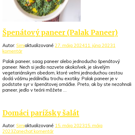
Špenátový paneer (Palak Paneer)
Autor:
Simi
aktualizované
27. mája 2024
11. júna 2023
1
na
komentár
Špenátový
Palak paneer, saag paneer alebo jednoducho špenátový
paneer
paneer. Nech si jedlo nazvete akokoľvek, je skvelým
(Palak
vegetariánskym obedom, ktoré veľmi jednoduchou cestou
Paneer)
dodá vášmu jedálničku trochu exotiky. Palak paneer je v
podstate syr v špenátovej omáčke. Preto, ak by ste nezohnali
paneer, jedlo v teórii môžete …
Domáci parížsky šalát
Autor:
Simi
aktualizované
15. mája 2023
15. mája
k
2023
Zanechať komentár