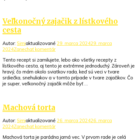
Veľkonočný zajačik z lístkového
cesta
Autor:
Simi
aktualizované
29. marca 2024
29. marca
k
2024
Zanechať komentár
článku
Tento recept si zamilujete, lebo ako všetky recepty z
Veľkonočný
lístkového cesta, aj tento je extrémne jednoduchý. Zároveň je
zajačik
hravý, čo mám okolo sviatkov rada, keď sú veci v tvare
z
srdiečka, snehuliakov a v tomto prípade v tvare zajačikov. Čo
lístkového
je super, veľkonočný zajačik môže byť …
cesta
Machová torta
Autor:
Simi
aktualizované
26. marca 2024
26. marca
k
2024
Zanechať komentár
článku
Machová torta je parádna jarná vec. V prvom rade je celá
Machová