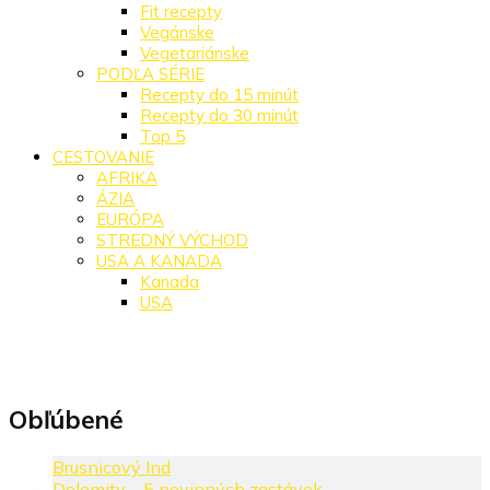
Fit recepty
Vegánske
Vegetariánske
PODĽA SÉRIE
Recepty do 15 minút
Recepty do 30 minút
Top 5
CESTOVANIE
AFRIKA
ÁZIA
EURÓPA
STREDNÝ VÝCHOD
USA A KANADA
Kanada
USA
Obľúbené
Brusnicový Ind
Dolomity – 5 povinných zastávok