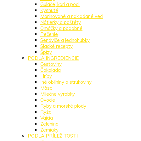
Guláše, karí a pod.
Kysnuté
Marinované a nakladané veci
Nátierky a paštéty
Omáčky a podobné
Pečenie
Sendviče a jednohubky
Sladké recepty
Špízy
PODĽA INGREDIENCIE
Cestoviny
Čokoláda
Hríby
Iné obilniny a strukoviny
Mäso
Mliečne výrobky
Ovocie
Ryby a morské plody
Ryža
Vajcia
Zelenina
Zemiaky
PODĽA PRÍLEŽITOSTI