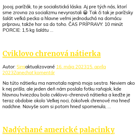
článku
Joooj, parížák, to je socialistická láska. Aj pre tých nás, ktorí
Domáci
sme zrovna za socializmu nevyrastali 😀 Tak či tak je parížsky
parížsky
šalát veľká pecka a hlavne veľmi jednoduchá na domácu
šalát
prípravu, takže hor sa do toho. ČAS PRÍPRAVY: 10 minút
PORCIE: 1,5 kg šalátu …
Cviklovo chrenová nátierka
Autor:
Simi
aktualizované
16. mája 2023
15. apríla
k
2023
Zanechať komentár
článku
Na túto nátierku ma namotala najmä moja sestra. Neviem ako
Cviklovo
k nej prišla, ale jeden deň nám poslala fotku raňajok, kde
chrenová
hlavnou hviezdou bola cviklovo-chrenová nátierka a keďže je
nátierka
teraz obdobie okolo Veľkej noci, čokoľvek chrenové ma hneď
nadchne. Navyše som si potom hneď spomenula, …
Nadýchané americké palacinky