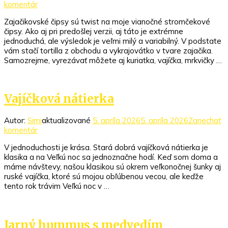
k
komentár
článku
Zajačikovské čipsy sú twist na moje vianočné stromčekové
Zajačikovské
čipsy. Ako aj pri predošlej verzii, aj táto je extrémne
veľkonočné
jednoduchá, ale výsledok je veľmi milý a variabilný. V podstate
čipsy
vám stačí tortilla z obchodu a vykrajovátko v tvare zajačika.
Samozrejme, vyrezávať môžete aj kuriatka, vajíčka, mrkvičky …
Vajíčková nátierka
Autor:
Simi
aktualizované
5. apríla 2026
5. apríla 2026
Zanechať
k
komentár
článku
V jednoduchosti je krása. Stará dobrá vajíčková nátierka je
Vajíčková
klasika a na Veľkú noc sa jednoznačne hodí. Keď som doma a
nátierka
máme návštevy, našou klasikou sú okrem veľkonočnej šunky aj
ruské vajíčka, ktoré sú mojou obľúbenou vecou, ale keďže
tento rok trávim Veľkú noc v …
Jarný hummus s medvedím