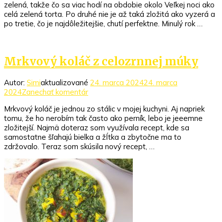
zelená, takže čo sa viac hodí na obdobie okolo Veľkej noci ako
torta
celá zelená torta. Po druhé nie je až taká zložitá ako vyzerá a
po tretie, čo je najdôležitejšie, chutí perfektne. Minulý rok …
Mrkvový koláč z celozrnnej múky
Autor:
Simi
aktualizované
24. marca 2024
24. marca
k
2024
Zanechať komentár
článku
Mrkvový koláč je jednou zo stálic v mojej kuchyni. Aj napriek
Mrkvový
tomu, že ho nerobím tak často ako perník, lebo je jeeemne
koláč
zložitejší. Najmä doteraz som využívala recept, kde sa
z
samostatne šľahajú bielka a žĺtka a zbytočne ma to
celozrnnej
zdržovalo. Teraz som skúsila nový recept, …
múky