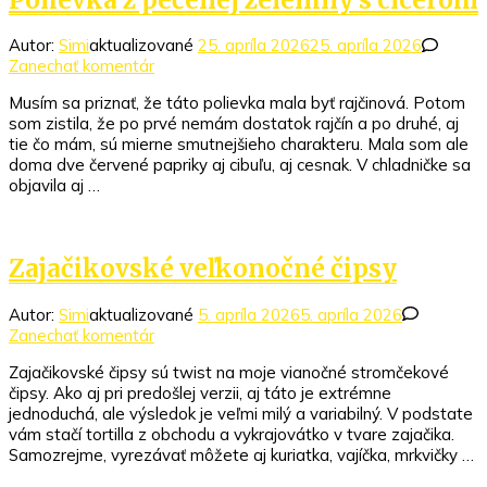
Autor:
Simi
aktualizované
25. apríla 2026
25. apríla 2026
k
Zanechať komentár
článku
Musím sa priznať, že táto polievka mala byť rajčinová. Potom
Polievka
som zistila, že po prvé nemám dostatok rajčín a po druhé, aj
z
tie čo mám, sú mierne smutnejšieho charakteru. Mala som ale
pečenej
doma dve červené papriky aj cibuľu, aj cesnak. V chladničke sa
zeleniny
objavila aj …
s
cícerom
Zajačikovské veľkonočné čipsy
Autor:
Simi
aktualizované
5. apríla 2026
5. apríla 2026
k
Zanechať komentár
článku
Zajačikovské čipsy sú twist na moje vianočné stromčekové
Zajačikovské
čipsy. Ako aj pri predošlej verzii, aj táto je extrémne
veľkonočné
jednoduchá, ale výsledok je veľmi milý a variabilný. V podstate
čipsy
vám stačí tortilla z obchodu a vykrajovátko v tvare zajačika.
Samozrejme, vyrezávať môžete aj kuriatka, vajíčka, mrkvičky …