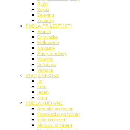
Ryža
Vajcia
Zelenina
Zemiaky
PODĽA PRÍLEŽITOSTI
Brunch
Grilovačka
Halloween
Na cesty
Párty a oslavy
Valentín
Veľká noc
Vianoce
PODĽA SEZÓNY
Jar
Leto
Jeseň
Zima
PODĽA KUCHYNE
Amerika na tanieri
Francúzsko na tanieri
India na tanieri
Maroko na tanieri