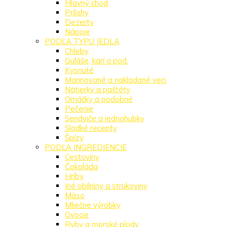
Hlavný chod
Prílohy
Dezerty
Nápoje
PODĽA TYPU JEDLA
Chleby
Guláše, karí a pod.
Kysnuté
Marinované a nakladané veci
Nátierky a paštéty
Omáčky a podobné
Pečenie
Sendviče a jednohubky
Sladké recepty
Špízy
PODĽA INGREDIENCIE
Cestoviny
Čokoláda
Hríby
Iné obilniny a strukoviny
Mäso
Mliečne výrobky
Ovocie
Ryby a morské plody