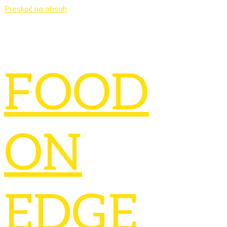
Preskoč na obsah
FOOD
ON
EDGE