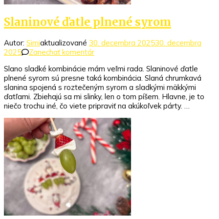
Slaninové ďatle plnené syrom
Autor:
Simi
aktualizované
30. decembra 2025
30. decembra
k
2025
Zanechať komentár
článku
Slano sladké kombinácie mám veľmi rada. Slaninové ďatle
Slaninové
plnené syrom sú presne taká kombinácia. Slaná chrumkavá
ďatle
slanina spojená s roztečeným syrom a sladkými mäkkými
plnené
ďatľami. Zbiehajú sa mi slinky, len o tom píšem. Hlavne, je to
syrom
niečo trochu iné, čo viete pripraviť na akúkoľvek párty. …