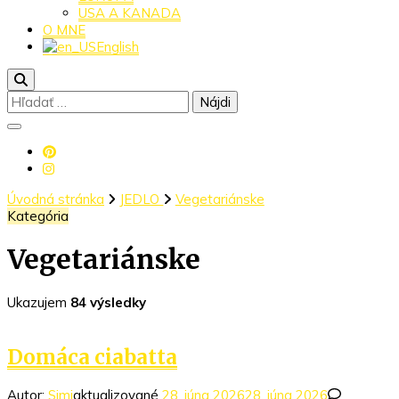
USA A KANADA
O MNE
English
Hľadať:
Úvodná stránka
JEDLO
Vegetariánske
Kategória
Vegetariánske
Ukazujem
84 výsledky
Domáca ciabatta
Autor:
Simi
aktualizované
28. júna 2026
28. júna 2026