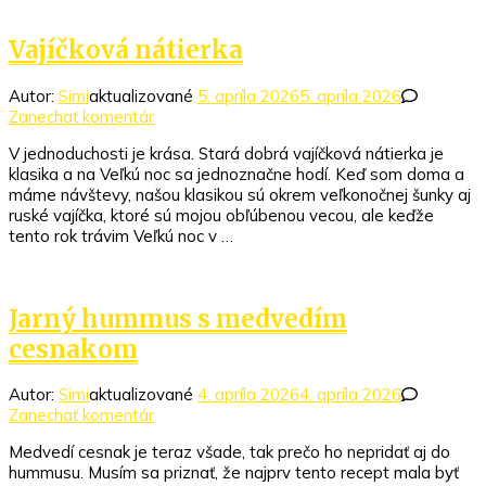
Vajíčková nátierka
Autor:
Simi
aktualizované
5. apríla 2026
5. apríla 2026
k
Zanechať komentár
článku
V jednoduchosti je krása. Stará dobrá vajíčková nátierka je
Vajíčková
klasika a na Veľkú noc sa jednoznačne hodí. Keď som doma a
nátierka
máme návštevy, našou klasikou sú okrem veľkonočnej šunky aj
ruské vajíčka, ktoré sú mojou obľúbenou vecou, ale keďže
tento rok trávim Veľkú noc v …
Jarný hummus s medvedím
cesnakom
Autor:
Simi
aktualizované
4. apríla 2026
4. apríla 2026
k
Zanechať komentár
článku
Medvedí cesnak je teraz všade, tak prečo ho nepridať aj do
Jarný
hummusu. Musím sa priznať, že najprv tento recept mala byť
hummus