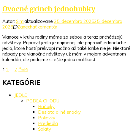
Ovocné grinch jednohubky
Autor:
Simi
aktualizované
25. decembra 2025
25. decembra
k
2025
Zanechať komentár
článku
Vianoce v kruhu rodiny máme za sebou a teraz prichádzajú
Ovocné
návštevy. Pripraviť jedlo je najmenej, ale pripraviť jednoduché
grinch
jedlo, ktoré hostí prekvapí možno až také ľahké nie je. Niektoré
jednohubky
nápady pre vianočné návštevy už mám v mojom adventnom
kalendári, ale pridajme si ešte jednu maličkosť. …
Stránkovanie
Stránka
Stránka
Stránka
1
2
…
7
Ďalší
príspevkov
KATEGÓRIE
JEDLO
PODĽA CHODU
Raňajky
Desiata a iné snacky
Polievky
Predjedlá
Šaláty