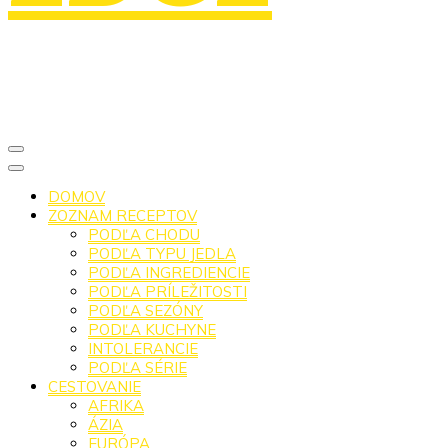
DOMOV
ZOZNAM RECEPTOV
PODĽA CHODU
PODĽA TYPU JEDLA
PODĽA INGREDIENCIE
PODĽA PRÍLEŽITOSTI
PODĽA SEZÓNY
PODĽA KUCHYNE
INTOLERANCIE
PODĽA SÉRIE
CESTOVANIE
AFRIKA
ÁZIA
EURÓPA