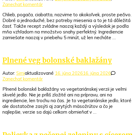
k
Zanechať komentár
článku
Chlieb, pogača, ciabatta, nazvime to akokoľvek, proste pečivo.
Domáca
Dobré a jednoduché, bez potreby miesenia a to je tá dôležitá
ciabatta
časť. Takže recept zvládne naozaj každý a výsledok je podľa
mňa vzhľadom na množstvo snahy perfektný. Ingrediencie
zamiešate naozaj v priebehu 5 minút, už len necháte …
Plnené veg bolonské baklažány
Autor:
Simi
aktualizované
16. júna 2026
16. júna 2026
k
Zanechať komentár
článku
Plnené bolonské baklažány vo vegetariánskej verzii je veľmi
Plnené
skvelé jedlo. Nie je príliš zložité ani na prípravu, ani na
veg
ingrediencie, len trochu na čas. Je to vegetariánske jedlo, ktoré
bolonské
ale dostatočne zasýti aj zarytých mäsožrútov a čo je
baklažány
najlepšie, verzie sa dajú celkom obmieňať v …
Polievka z pečenej zeleniny s cícerom