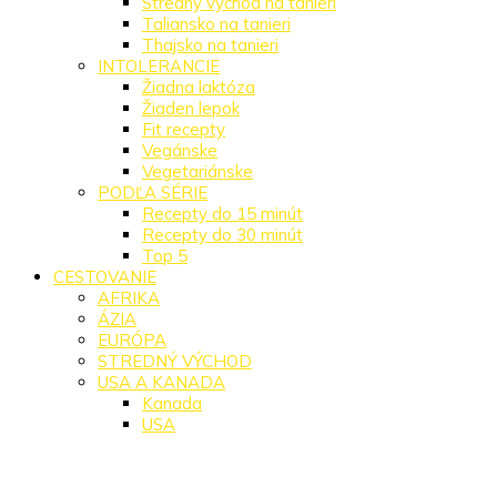
Stredný východ na tanieri
Taliansko na tanieri
Thajsko na tanieri
INTOLERANCIE
Žiadna laktóza
Žiaden lepok
Fit recepty
Vegánske
Vegetariánske
PODĽA SÉRIE
Recepty do 15 minút
Recepty do 30 minút
Top 5
CESTOVANIE
AFRIKA
ÁZIA
EURÓPA
STREDNÝ VÝCHOD
USA A KANADA
Kanada
USA