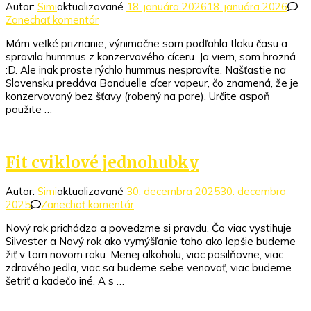
Autor:
Simi
aktualizované
18. januára 2026
18. januára 2026
k
Zanechať komentár
článku
Mám veľké priznanie, výnimočne som podľahla tlaku času a
Cviklový
spravila hummus z konzervového cíceru. Ja viem, som hrozná
hummus
:D. Ale inak proste rýchlo hummus nespravíte. Našťastie na
za
Slovensku predáva Bonduelle cícer vapeur, čo znamená, že je
5
konzervovaný bez šťavy (robený na pare). Určite aspoň
minút
použite …
Fit cviklové jednohubky
Autor:
Simi
aktualizované
30. decembra 2025
30. decembra
k
2025
Zanechať komentár
článku
Nový rok prichádza a povedzme si pravdu. Čo viac vystihuje
Fit
Silvester a Nový rok ako vymýšľanie toho ako lepšie budeme
cviklové
žiť v tom novom roku. Menej alkoholu, viac posilňovne, viac
jednohubky
zdravého jedla, viac sa budeme sebe venovať, viac budeme
šetriť a kadečo iné. A s …