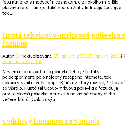
feta nátierka s medvedím cesnakom, ale nakoľko mi prišla
s
plesnivá feta – áno, aj také veci sa žiaľ v Indii dejú častejšie –
medvedím
tak …
cesnakom
Hustá tekvicovo-mrkvová polievka s
fazuľou
Autor:
Simi
aktualizované
25. januára 2026
25. januára 2026
k
Zanechať komentár
článku
Neviem ako nazvať túto polievku, lebo je to taký
Hustá
poloexperiment, polo nájdený recept na internete, tak
tekvicovo-
nakoniec vznikol veľmi popisný názov, ktorý myslím, že hovorí
mrkvová
za všetko. Hustá tekvicovo-mrkvová polievka s fazuľou je
polievka
proste skvelá polievka, perfektná na zimné obedy alebo
s
večere, ktorá rýchlo zasýti, …
fazuľou
Cviklový hummus za 5 minút