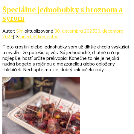
Špeciálne jednohubky s hroznom a
syrom
Autor:
Simi
aktualizované
30. decembra 2025
30. decembra
k
2025
Zanechať komentár
článku
Tieto crostini alebo jednohubky som už dlhšie chcela vyskúšať
Špeciálne
a myslím, že potešia aj vás. Sú jednoduché, chutné a čo je
jednohubky
najlepšie, hostí určite prekvapia. Konečne to nie je nejaká
s
nudná bageta s rajčinou a mozzarellou alebo obložený
hroznom
chlebíček. Nechápte ma zle, dobrý chlebíček nikdy …
a
syrom