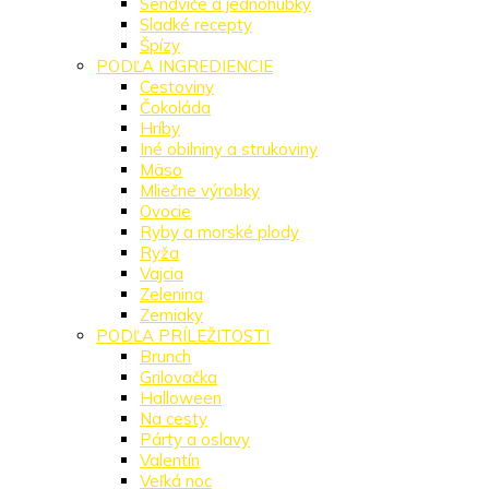
Sendviče a jednohubky
Sladké recepty
Špízy
PODĽA INGREDIENCIE
Cestoviny
Čokoláda
Hríby
Iné obilniny a strukoviny
Mäso
Mliečne výrobky
Ovocie
Ryby a morské plody
Ryža
Vajcia
Zelenina
Zemiaky
PODĽA PRÍLEŽITOSTI
Brunch
Grilovačka
Halloween
Na cesty
Párty a oslavy
Valentín
Veľká noc