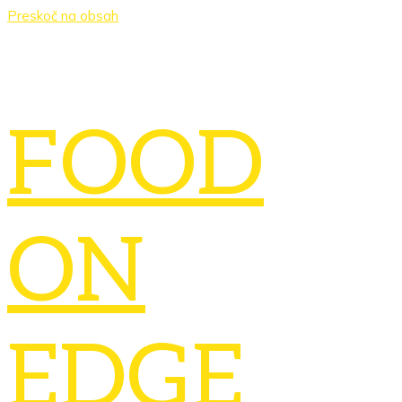
Preskoč na obsah
FOOD
ON
EDGE