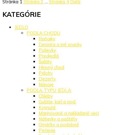
Stránka
1
Stránka
2
…
Stránka
4
Ďalší
KATEGÓRIE
JEDLO
PODĽA CHODU
Raňajky
Desiata a iné snacky
Polievky
Predjedlá
Šaláty
Hlavný chod
Prílohy
Dezerty
Nápoje
PODĽA TYPU JEDLA
Chleby
Guláše, karí a pod.
Kysnuté
Marinované a nakladané veci
Nátierky a paštéty
Omáčky a podobné
Pečenie