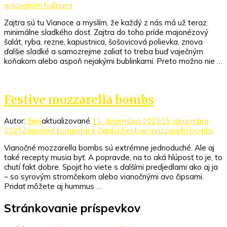
grilovaným halloumi
Zajtra sú tu Vianoce a myslím, že každý z nás má už teraz
minimálne sladkého dosť. Zajtra do toho príde majonézový
šalát, ryba, rezne, kapustnica, šošovicová polievka, znova
ďalšie sladké a samozrejme zaliať to treba buď vaječným
koňakom alebo aspoň nejakými bublinkami. Preto možno nie …
Festive mozzarella bombs
Autor:
Simi
aktualizované
11. decembra 2025
15. decembra
2025
Zanechať komentár
k článku Festive mozzarella bombs
Vianočné mozzarella bombs sú extrémne jednoduché. Ale aj
také recepty musia byť. A popravde, na to aká hlúposť to je, to
chutí fakt dobre. Spojiť ho viete s ďalšími predjedlami ako aj ja
– so syrovým stromčekom alebo vianočnými avo čipsami.
Pridať môžete aj hummus …
Stránkovanie príspevkov