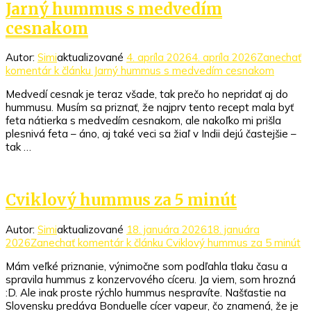
Jarný hummus s medvedím
cesnakom
Autor:
Simi
aktualizované
4. apríla 2026
4. apríla 2026
Zanechať
komentár
k článku Jarný hummus s medvedím cesnakom
Medvedí cesnak je teraz všade, tak prečo ho nepridať aj do
hummusu. Musím sa priznať, že najprv tento recept mala byť
feta nátierka s medvedím cesnakom, ale nakoľko mi prišla
plesnivá feta – áno, aj také veci sa žiaľ v Indii dejú častejšie –
tak …
Cviklový hummus za 5 minút
Autor:
Simi
aktualizované
18. januára 2026
18. januára
2026
Zanechať komentár
k článku Cviklový hummus za 5 minút
Mám veľké priznanie, výnimočne som podľahla tlaku času a
spravila hummus z konzervového cíceru. Ja viem, som hrozná
:D. Ale inak proste rýchlo hummus nespravíte. Našťastie na
Slovensku predáva Bonduelle cícer vapeur, čo znamená, že je