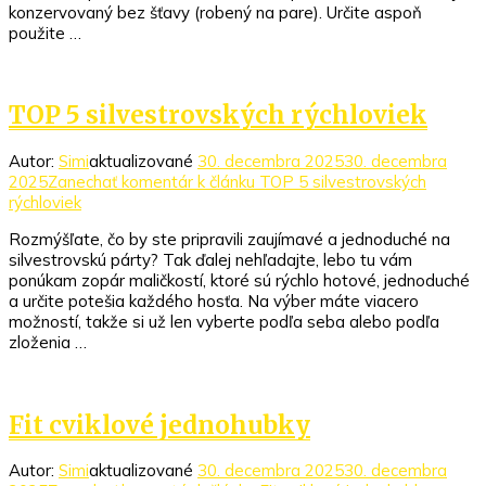
konzervovaný bez šťavy (robený na pare). Určite aspoň
použite …
TOP 5 silvestrovských rýchloviek
Autor:
Simi
aktualizované
30. decembra 2025
30. decembra
2025
Zanechať komentár
k článku TOP 5 silvestrovských
rýchloviek
Rozmýšľate, čo by ste pripravili zaujímavé a jednoduché na
silvestrovskú párty? Tak ďalej nehľadajte, lebo tu vám
ponúkam zopár maličkostí, ktoré sú rýchlo hotové, jednoduché
a určite potešia každého hosťa. Na výber máte viacero
možností, takže si už len vyberte podľa seba alebo podľa
zloženia …
Fit cviklové jednohubky
Autor:
Simi
aktualizované
30. decembra 2025
30. decembra