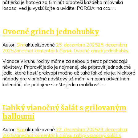
nátierka je hotová za 5 minút a poteší každého milovníka
lososa, veď ju vyskúšajte a uvidíte. PORCIA: na cca. …
Ovocné grinch jednohubky
Autor:
Simi
aktualizované
25. decembra 2025
25. decembra
2025
Zanechať komentár
k článku Ovocné grinch jednohubky
Vianoce v kruhu rodiny máme za sebou a teraz prichádzajú
návštevy. Pripraviť jedlo je najmenej, ale pripraviť jednoduché
jedlo, ktoré hostí prekvapí možno až také ľahké nie je. Niektoré
nápady pre vianočné návštevy už mám v mojom adventnom
kalendári, ale pridajme si ešte jednu maličkosť. …
Ľahký vianočný šalát s grilovaným
halloumi
Autor:
Simi
aktualizované
22. decembra 2025
23. decembra
2025
Zanechať komentár
k článku Ľahký vianočný šalát s