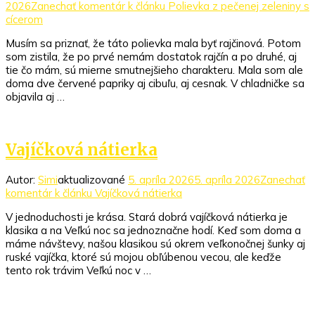
2026
Zanechať komentár
k článku Polievka z pečenej zeleniny s
cícerom
Musím sa priznať, že táto polievka mala byť rajčinová. Potom
som zistila, že po prvé nemám dostatok rajčín a po druhé, aj
tie čo mám, sú mierne smutnejšieho charakteru. Mala som ale
doma dve červené papriky aj cibuľu, aj cesnak. V chladničke sa
objavila aj …
Vajíčková nátierka
Autor:
Simi
aktualizované
5. apríla 2026
5. apríla 2026
Zanechať
komentár
k článku Vajíčková nátierka
V jednoduchosti je krása. Stará dobrá vajíčková nátierka je
klasika a na Veľkú noc sa jednoznačne hodí. Keď som doma a
máme návštevy, našou klasikou sú okrem veľkonočnej šunky aj
ruské vajíčka, ktoré sú mojou obľúbenou vecou, ale keďže
tento rok trávim Veľkú noc v …