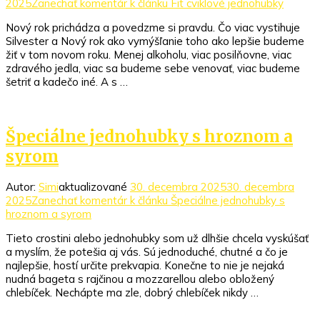
2025
Zanechať komentár
k článku Fit cviklové jednohubky
Nový rok prichádza a povedzme si pravdu. Čo viac vystihuje
Silvester a Nový rok ako vymýšľanie toho ako lepšie budeme
žiť v tom novom roku. Menej alkoholu, viac posilňovne, viac
zdravého jedla, viac sa budeme sebe venovať, viac budeme
šetriť a kadečo iné. A s …
Špeciálne jednohubky s hroznom a
syrom
Autor:
Simi
aktualizované
30. decembra 2025
30. decembra
2025
Zanechať komentár
k článku Špeciálne jednohubky s
hroznom a syrom
Tieto crostini alebo jednohubky som už dlhšie chcela vyskúšať
a myslím, že potešia aj vás. Sú jednoduché, chutné a čo je
najlepšie, hostí určite prekvapia. Konečne to nie je nejaká
nudná bageta s rajčinou a mozzarellou alebo obložený
chlebíček. Nechápte ma zle, dobrý chlebíček nikdy …