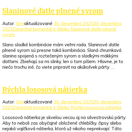
Slaninové ďatle plnené syrom
Autor:
Simi
aktualizované
30. decembra 2025
30. decembra
2025
Zanechať komentár
k článku Slaninové ďatle plnené
syrom
Slano sladké kombinácie mám veľmi rada. Slaninové ďatle
plnené syrom sú presne taká kombinácia. Slaná chrumkavá
slanina spojená s roztečeným syrom a sladkými mäkkými
ďatľami. Zbiehajú sa mi slinky, len o tom píšem. Hlavne, je to
niečo trochu iné, čo viete pripraviť na akúkoľvek párty. …
Rýchla lososová nátierka
Autor:
Simi
aktualizované
30. decembra 2025
30. decembra
2025
Zanechať komentár
k článku Rýchla lososová nátierka
Lososová nátierka je skvelou vecou aj na silvestrovskú párty.
Aby to neboli zas obyčajné obložené chlebíčky, čipsy alebo
nejaká vajíčková nátierka, ktorá už nikoho neprekvapí. Táto