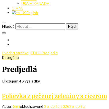
USA A KANADA
O MNE
English
Hľadať:
Úvodná stránka
JEDLO
Predjedlá
Kategória
Predjedlá
Ukazujem
46 výsledky
Polievka z pečenej zeleniny s cícerom
Autor:
Simi
aktualizované
25. apríla 2026
25. apríla