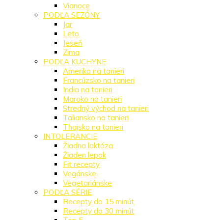
Vianoce
PODĽA SEZÓNY
Jar
Leto
Jeseň
Zima
PODĽA KUCHYNE
Amerika na tanieri
Francúzsko na tanieri
India na tanieri
Maroko na tanieri
Stredný východ na tanieri
Taliansko na tanieri
Thajsko na tanieri
INTOLERANCIE
Žiadna laktóza
Žiaden lepok
Fit recepty
Vegánske
Vegetariánske
PODĽA SÉRIE
Recepty do 15 minút
Recepty do 30 minút