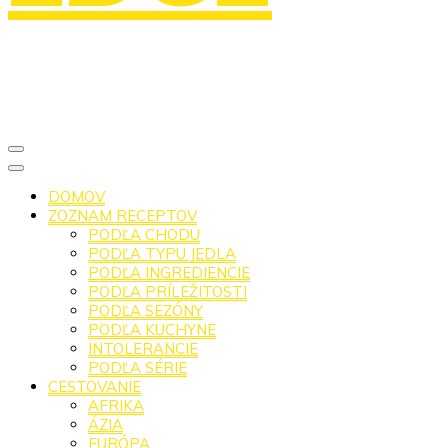
DOMOV
ZOZNAM RECEPTOV
PODĽA CHODU
PODĽA TYPU JEDLA
PODĽA INGREDIENCIE
PODĽA PRÍLEŽITOSTI
PODĽA SEZÓNY
PODĽA KUCHYNE
INTOLERANCIE
PODĽA SÉRIE
CESTOVANIE
AFRIKA
ÁZIA
EURÓPA