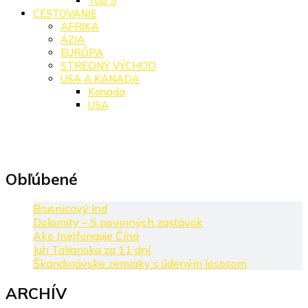
Top 5
CESTOVANIE
AFRIKA
ÁZIA
EURÓPA
STREDNÝ VÝCHOD
USA A KANADA
Kanada
USA
Obľúbené
Brusnicový Ind
Dolomity – 5 povinných zastávok
Ako (ne)funguje Čína
Juh Talianska za 11 dní
Škandinávske zemiaky s údeným lososom
ARCHÍV