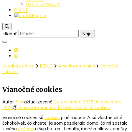
USA A KANADA
O MNE
English
Hľadať:
Úvodná stránka
JEDLO
Amerika na tanieri
Vianočné
cookies
Vianočné cookies
Autor:
Simi
aktualizované
14. decembra 2025
16. decembra
2025
Zanechať komentár
k článku Vianočné cookies
Vianočné cookies sú
cookies
plné radosti. A sú vlastne plné
čohokoľvek, čo chcete. Ja som pozbierala doma, čo mi zostalo
z iného
pečenia
a šup ho tam. Lentilky, marshmallows, oriešky,