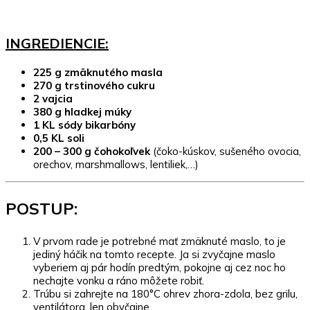
INGREDIENCIE:
225 g zmäknutého masla
270 g trstinového cukru
2 vajcia
380 g hladkej múky
1 KL sódy bikarbóny
0,5 KL soli
200 – 300 g čohokoľvek
(čoko-kúskov, sušeného ovocia,
orechov, marshmallows, lentiliek,…)
POSTUP:
V prvom rade je potrebné mať zmäknuté maslo, to je
jediný háčik na tomto recepte. Ja si zvyčajne maslo
vyberiem aj pár hodín predtým, pokojne aj cez noc ho
nechajte vonku a ráno môžete robiť.
Trúbu si zahrejte na 180°C ohrev zhora-zdola, bez grilu,
ventilátora, len obyčajne.