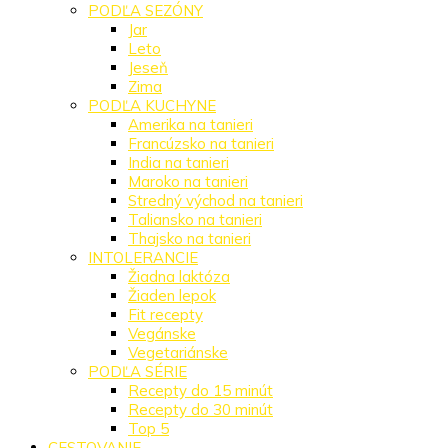
PODĽA SEZÓNY
Jar
Leto
Jeseň
Zima
PODĽA KUCHYNE
Amerika na tanieri
Francúzsko na tanieri
India na tanieri
Maroko na tanieri
Stredný východ na tanieri
Taliansko na tanieri
Thajsko na tanieri
INTOLERANCIE
Žiadna laktóza
Žiaden lepok
Fit recepty
Vegánske
Vegetariánske
PODĽA SÉRIE
Recepty do 15 minút
Recepty do 30 minút
Top 5
CESTOVANIE