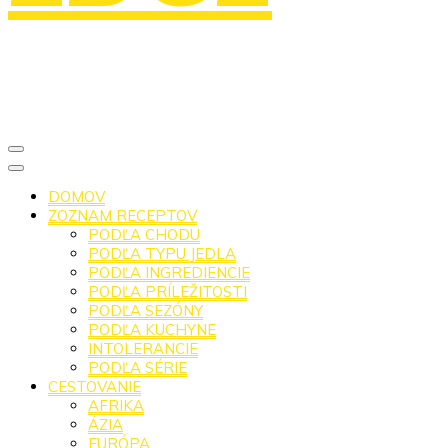
DOMOV
ZOZNAM RECEPTOV
PODĽA CHODU
PODĽA TYPU JEDLA
PODĽA INGREDIENCIE
PODĽA PRÍLEŽITOSTI
PODĽA SEZÓNY
PODĽA KUCHYNE
INTOLERANCIE
PODĽA SÉRIE
CESTOVANIE
AFRIKA
ÁZIA
EURÓPA