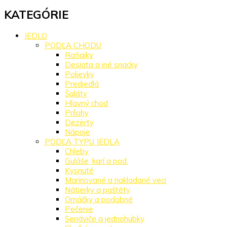
KATEGÓRIE
JEDLO
PODĽA CHODU
Raňajky
Desiata a iné snacky
Polievky
Predjedlá
Šaláty
Hlavný chod
Prílohy
Dezerty
Nápoje
PODĽA TYPU JEDLA
Chleby
Guláše, karí a pod.
Kysnuté
Marinované a nakladané veci
Nátierky a paštéty
Omáčky a podobné
Pečenie
Sendviče a jednohubky