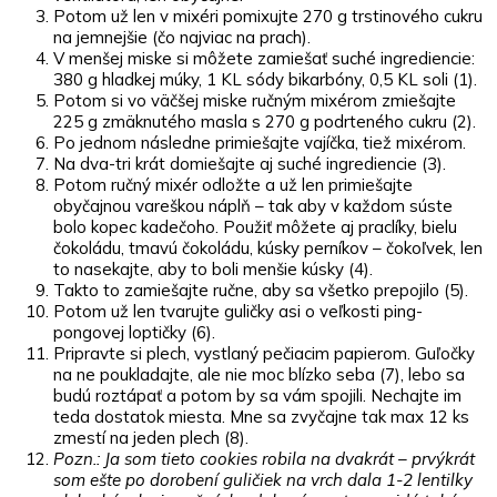
Potom už len v mixéri pomixujte 270 g trstinového cukru
na jemnejšie (čo najviac na prach).
V menšej miske si môžete zamiešať suché ingrediencie:
380 g hladkej múky, 1 KL sódy bikarbóny, 0,5 KL soli (1).
Potom si vo väčšej miske ručným mixérom zmiešajte
225 g zmäknutého masla s 270 g podrteného cukru (2).
Po jednom následne primiešajte vajíčka, tiež mixérom.
Na dva-tri krát domiešajte aj suché ingrediencie (3).
Potom ručný mixér odložte a už len primiešajte
obyčajnou vareškou náplň – tak aby v každom súste
bolo kopec kadečoho. Použiť môžete aj praclíky, bielu
čokoládu, tmavú čokoládu, kúsky perníkov – čokoľvek, len
to nasekajte, aby to boli menšie kúsky (4).
Takto to zamiešajte ručne, aby sa všetko prepojilo (5).
Potom už len tvarujte guličky asi o veľkosti ping-
pongovej loptičky (6).
Pripravte si plech, vystlaný pečiacim papierom. Guľočky
na ne poukladajte, ale nie moc blízko seba (7), lebo sa
budú roztápať a potom by sa vám spojili. Nechajte im
teda dostatok miesta. Mne sa zvyčajne tak max 12 ks
zmestí na jeden plech (8).
Pozn.: Ja som tieto cookies robila na dvakrát – prvýkrát
som ešte po dorobení guličiek na vrch dala 1-2 lentilky