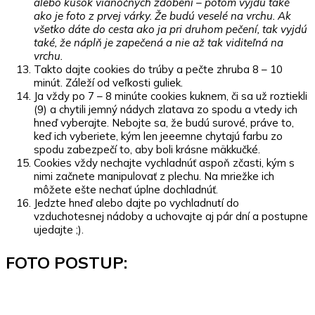
alebo kúsok vianočných zdobení – potom vyjdú také
ako je foto z prvej várky. Že budú veselé na vrchu. Ak
všetko dáte do cesta ako ja pri druhom pečení, tak vyjdú
také, že náplň je zapečená a nie až tak viditeľná na
vrchu.
Takto dajte cookies do trúby a pečte zhruba 8 – 10
minút. Záleží od veľkosti guliek.
Ja vždy po 7 – 8 minúte cookies kuknem, či sa už roztiekli
(9) a chytili jemný nádych zlatava zo spodu a vtedy ich
hneď vyberajte. Nebojte sa, že budú surové, práve to,
keď ich vyberiete, kým len jeeemne chytajú farbu zo
spodu zabezpečí to, aby boli krásne mäkkučké.
Cookies vždy nechajte vychladnúť aspoň zčasti, kým s
nimi začnete manipulovať z plechu. Na mriežke ich
môžete ešte nechať úplne dochladnúť.
Jedzte hneď alebo dajte po vychladnutí do
vzduchotesnej nádoby a uchovajte aj pár dní a postupne
ujedajte ;).
FOTO POSTUP: