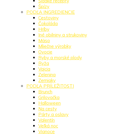
Sladké recepty
Špízy
PODĽA INGREDIENCIE
Cestoviny
Čokoláda
Hríby
Iné obilniny a strukoviny
Mäso
Mliečne výrobky
Ovocie
Ryby a morské plody
Ryža
Vajcia
Zelenina
Zemiaky
PODĽA PRÍLEŽITOSTI
Brunch
Grilovačka
Halloween
Na cesty
Párty a oslavy
Valentín
Veľká noc
Vianoce