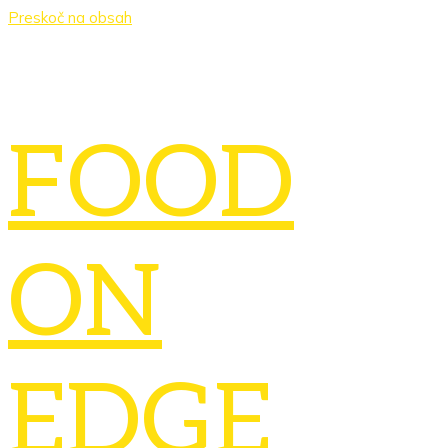
Preskoč na obsah
FOOD
ON
EDGE