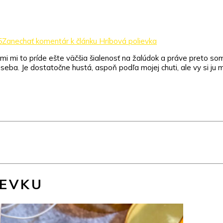
5
Zanechať komentár
k článku Hríbová polievka
mi mi to príde ešte väčšia šialenosť na žalúdok a práve preto som
ľa seba. Je dostatočne hustá, aspoň podľa mojej chuti, ale vy si 
IEVKU