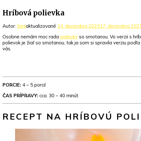
Hríbová polievka
Autor:
Simi
aktualizované
14. decembra 2025
17. decembra 202
Osobne nemám moc rada
polievky
so smotanou. Vo verzii s hríb
polievok je žiaľ so smotanou, tak ja som si spravila verziu pod
vás.
PORCIE:
4 – 5 porcií
ČAS PRÍPRAVY:
cca. 30 – 40 minút
RECEPT NA HRÍBOVÚ POL