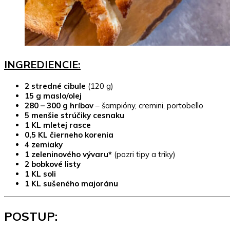
INGREDIENCIE:
2 stredné cibule
(120 g)
15 g maslo/olej
280 – 300 g hríbov
– šampióny, cremini, portobello
5 menšie strúčiky cesnaku
1 KL mletej rasce
0,5 KL čierneho korenia
4 zemiaky
1 zeleninového vývaru*
(pozri tipy a triky)
2 bobkové listy
1 KL soli
1 KL sušeného majoránu
POSTUP: