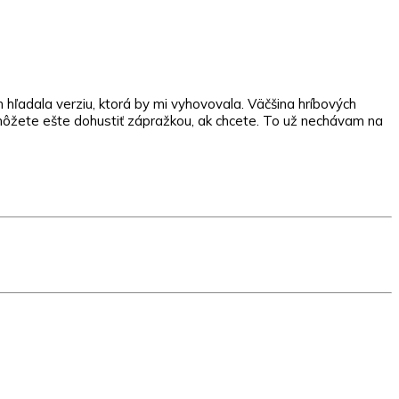
 hľadala verziu, ktorá by mi vyhovovala. Väčšina hríbových
ju môžete ešte dohustiť zápražkou, ak chcete. To už nechávam na