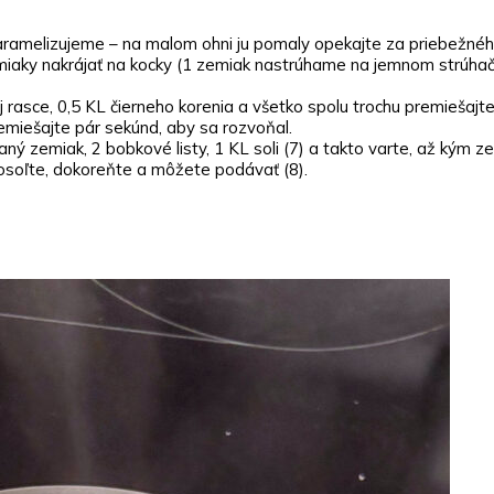
karamelizujeme – na malom ohni ju pomaly opekajte za priebežného
emiaky nakrájať na kocky (1 zemiak nastrúhame na jemnom strúhači
ej rasce, 0,5 KL čierneho korenia a všetko spolu trochu premiešajte
emiešajte pár sekúnd, aby sa rozvoňal.
haný zemiak, 2 bobkové listy, 1 KL soli (7) a takto varte, až kým
dosoľte, dokoreňte a môžete podávať (8).