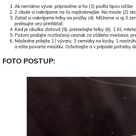
Ak nemáme vývar, pripravíme si ho (1) podľa tipov nižšie.
2 cibule si nakrájame na čo najdrobnejšie. Na masle (2) s
Zatiaľ si nakrájame hríby na prúžky (4). Môžeme si aj 3 z
prelisujte cez pretláčač.
Keď je cibuľka zlatová (5), primiešajte hríby (6), 1 KL mlet
Potom pridajte roztlačený cesnak za stáleho miešania, pr
Následne prilejte 1 l vývaru, 3 zemiaky na kocky, 1 nastrú
a ešte povarte minútku. Ochutnajte a v prípade potreby 
FOTO POSTUP: