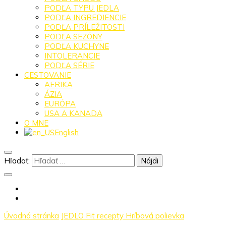
PODĽA TYPU JEDLA
PODĽA INGREDIENCIE
PODĽA PRÍLEŽITOSTI
PODĽA SEZÓNY
PODĽA KUCHYNE
INTOLERANCIE
PODĽA SÉRIE
CESTOVANIE
AFRIKA
ÁZIA
EURÓPA
USA A KANADA
O MNE
English
Hľadať:
Úvodná stránka
JEDLO
Fit recepty
Hríbová polievka