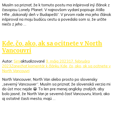
Musím sa priznať, že k tomuto postu ma inšpiroval iný článok z
časopisu Lonely Planet. V najnovšom vydaní popisuje Atilla
Hӧfle „dokonalý deň v Budapešti“. V prvom rade ma jeho článok
inšpiroval na moju budúcu cestu a povedala som si, že určite
niečo z jeho …
Kde, čo, ako, ak sa ocitnete v North
Vancouvri
Autor:
Simi
aktualizované
9. mája 2023
17. februára
2023
Zanechať komentár
k článku Kde, čo, ako, ak sa ocitnete v
North Vancouvri
North Vancouver, North Van alebo prosto po slovensky
„severný Vancouver“. Musím sa priznať, že slovenská verzia mi
do úst moc nejde 😀 To len pre menej anglicky znalých, aby
bolo jasné, že North Van je severná časť Vancouvru, ktorá, ako
aj ostatné časti mesta, majú …