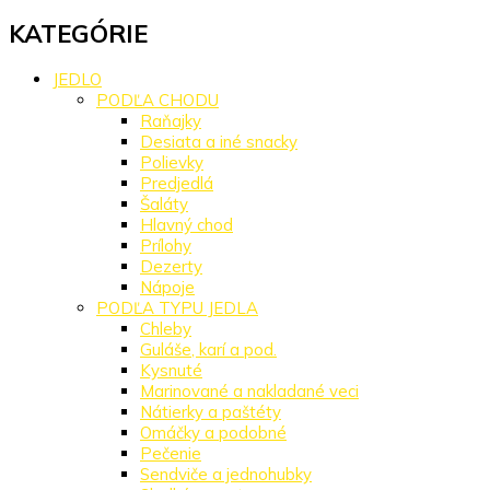
KATEGÓRIE
JEDLO
PODĽA CHODU
Raňajky
Desiata a iné snacky
Polievky
Predjedlá
Šaláty
Hlavný chod
Prílohy
Dezerty
Nápoje
PODĽA TYPU JEDLA
Chleby
Guláše, karí a pod.
Kysnuté
Marinované a nakladané veci
Nátierky a paštéty
Omáčky a podobné
Pečenie
Sendviče a jednohubky