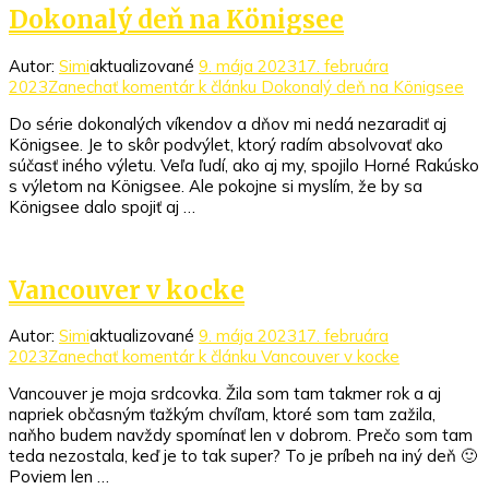
Dokonalý deň na Königsee
Autor:
Simi
aktualizované
9. mája 2023
17. februára
2023
Zanechať komentár
k článku Dokonalý deň na Königsee
Do série dokonalých víkendov a dňov mi nedá nezaradiť aj
Königsee. Je to skôr podvýlet, ktorý radím absolvovať ako
súčasť iného výletu. Veľa ľudí, ako aj my, spojilo Horné Rakúsko
s výletom na Königsee. Ale pokojne si myslím, že by sa
Königsee dalo spojiť aj …
Vancouver v kocke
Autor:
Simi
aktualizované
9. mája 2023
17. februára
2023
Zanechať komentár
k článku Vancouver v kocke
Vancouver je moja srdcovka. Žila som tam takmer rok a aj
napriek občasným ťažkým chvíľam, ktoré som tam zažila,
naňho budem navždy spomínať len v dobrom. Prečo som tam
teda nezostala, keď je to tak super? To je príbeh na iný deň 🙂
Poviem len …