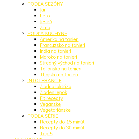
PODĽA SEZÓNY
Jar
Leto
Jeseň
Zima
PODĽA KUCHYNE
Amerika na tanieri
Francúzsko na tanieri
India na tanieri
Maroko na tanieri
Stredný východ na tanieri
Taliansko na tanieri
Thajsko na tanieri
INTOLERANCIE
Žiadna laktóza
Žiaden lepok
Fit recepty
Vegánske
Vegetariánske
PODĽA SÉRIE
Recepty do 15 minút
Recepty do 30 minút
Top 5