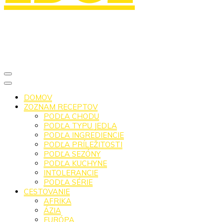
DOMOV
ZOZNAM RECEPTOV
PODĽA CHODU
PODĽA TYPU JEDLA
PODĽA INGREDIENCIE
PODĽA PRÍLEŽITOSTI
PODĽA SEZÓNY
PODĽA KUCHYNE
INTOLERANCIE
PODĽA SÉRIE
CESTOVANIE
AFRIKA
ÁZIA
EURÓPA