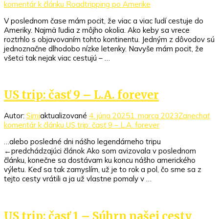
komentár
k článku Roadtripping po Amerike
V poslednom čase mám pocit, že viac a viac ľudí cestuje do
Ameriky. Najmä ľudia z môjho okolia. Ako keby sa vrece
roztrhlo s objavovaním tohto kontinentu. Jedným z dôvodov sú
jednoznačne dlhodobo nízke letenky. Navyše mám pocit, že
všetci tak nejak viac cestujú – …
US trip: časť 9 – L.A. forever
Autor:
Simi
aktualizované
4. júna 2025
1. marca 2023
Zanechať
komentár
k článku US trip: časť 9 – L.A. forever
…alebo posledné dni nášho legendárneho tripu
←predchádzajúci článok Ako som avizovala v poslednom
článku, konečne sa dostávam ku koncu nášho amerického
výletu. Keď sa tak zamyslím, už je to rok a pol, čo sme sa z
tejto cesty vrátili a ja už vlastne pomaly v …
US trip: časť 1 – Súhrn našej cesty