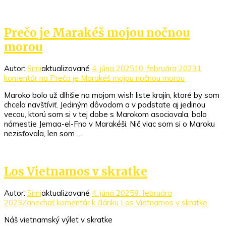
Prečo je Marakéš mojou nočnou
morou
Autor:
Simi
aktualizované
4. júna 2025
10. februára 2023
1
komentár
na Prečo je Marakéš mojou nočnou morou
Maroko bolo už dlhšie na mojom wish liste krajín, ktoré by som
chcela navštíviť. Jediným dôvodom a v podstate aj jedinou
vecou, ktorú som si v tej dobe s Marokom asociovala, bolo
námestie Jemaa-el-Fna v Marakéši. Nič viac som si o Maroku
nezisťovala, len som …
Los Vietnamos v skratke
Autor:
Simi
aktualizované
4. júna 2025
9. februára
2023
Zanechať komentár
k článku Los Vietnamos v skratke
Náš vietnamský výlet v skratke