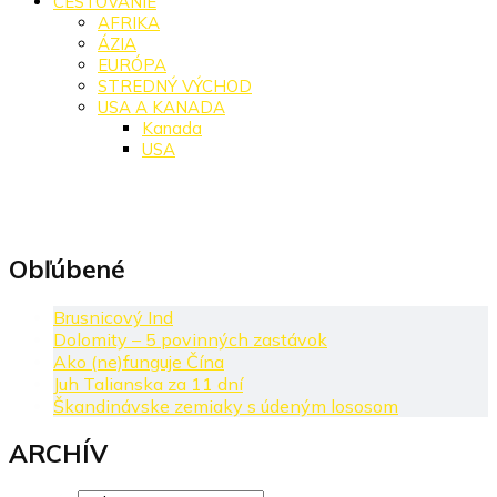
CESTOVANIE
AFRIKA
ÁZIA
EURÓPA
STREDNÝ VÝCHOD
USA A KANADA
Kanada
USA
Obľúbené
Brusnicový Ind
Dolomity – 5 povinných zastávok
Ako (ne)funguje Čína
Juh Talianska za 11 dní
Škandinávske zemiaky s údeným lososom
ARCHÍV