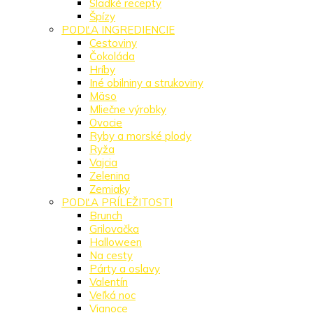
Sladké recepty
Špízy
PODĽA INGREDIENCIE
Cestoviny
Čokoláda
Hríby
Iné obilniny a strukoviny
Mäso
Mliečne výrobky
Ovocie
Ryby a morské plody
Ryža
Vajcia
Zelenina
Zemiaky
PODĽA PRÍLEŽITOSTI
Brunch
Grilovačka
Halloween
Na cesty
Párty a oslavy
Valentín
Veľká noc
Vianoce