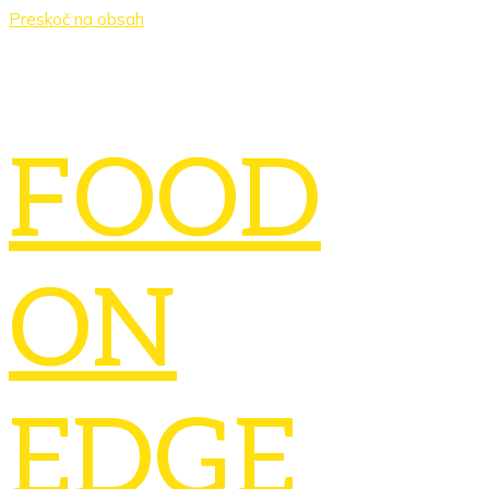
Preskoč na obsah
FOOD
ON
EDGE