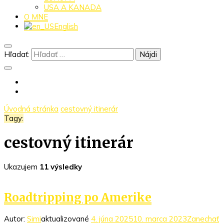
USA A KANADA
O MNE
English
Hľadať:
Úvodná stránka
cestovný itinerár
Tagy:
cestovný itinerár
Ukazujem
11 výsledky
Roadtripping po Amerike
Autor:
Simi
aktualizované
4. júna 2025
10. marca 2023
Zanechať