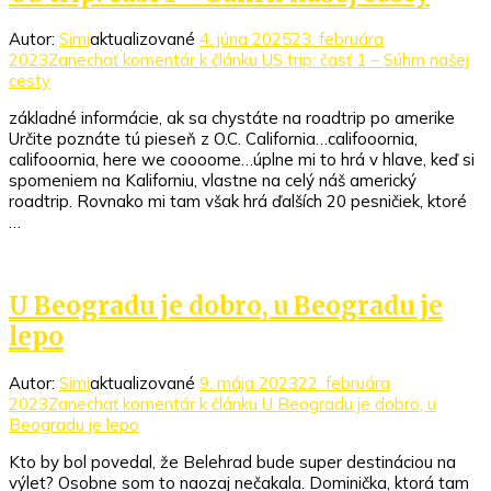
Autor:
Simi
aktualizované
4. júna 2025
23. februára
2023
Zanechať komentár
k článku US trip: časť 1 – Súhrn našej
cesty
základné informácie, ak sa chystáte na roadtrip po amerike
Určite poznáte tú pieseň z O.C. California…califooornia,
califooornia, here we coooome…úplne mi to hrá v hlave, keď si
spomeniem na Kaliforniu, vlastne na celý náš americký
roadtrip. Rovnako mi tam však hrá ďalších 20 pesničiek, ktoré
…
U Beogradu je dobro, u Beogradu je
lepo
Autor:
Simi
aktualizované
9. mája 2023
22. februára
2023
Zanechať komentár
k článku U Beogradu je dobro, u
Beogradu je lepo
Kto by bol povedal, že Belehrad bude super destináciou na
výlet? Osobne som to naozaj nečakala. Dominička, ktorá tam