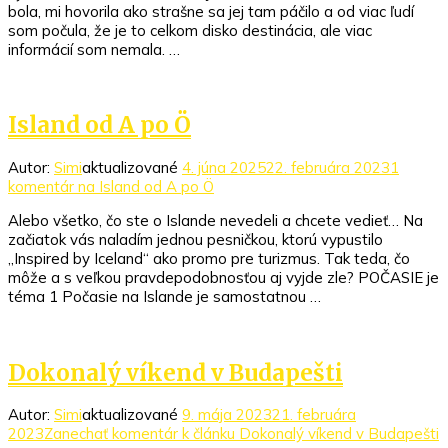
bola, mi hovorila ako strašne sa jej tam páčilo a od viac ľudí
som počula, že je to celkom disko destinácia, ale viac
informácií som nemala. …
Island od A po Ö
Autor:
Simi
aktualizované
4. júna 2025
22. februára 2023
1
komentár
na Island od A po Ö
Alebo všetko, čo ste o Islande nevedeli a chcete vedieť… Na
začiatok vás naladím jednou pesničkou, ktorú vypustilo
„Inspired by Iceland“ ako promo pre turizmus. Tak teda, čo
môže a s veľkou pravdepodobnosťou aj vyjde zle? POČASIE je
téma 1 Počasie na Islande je samostatnou …
Dokonalý víkend v Budapešti
Autor:
Simi
aktualizované
9. mája 2023
21. februára
2023
Zanechať komentár
k článku Dokonalý víkend v Budapešti