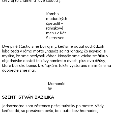
(ževraj to znamená „dve šťastia“).
Kombo
maďarských
špecialít –
raňajkové
menu v Két
Szerecsen
Dve plné šťastia sme boli aj my, keď sme odtiaľ odchádzali,
lebo teda v rámci motta „najedz sa na raňajky, čo najviac“ si
myslím, že sme nezlyhali vôbec. Navyše sme vďaka zmätku v
objednávke dostali tri kávy namiesto dvoch, plus dva džúsy,
ktoré boli ako bonus k raňajkám, takže vystaráno minimálne na
doobedie sme mali.
Mamonári
😀
SZENT ISTVÁN BAZILIKA
Jednoznačne som zástanca pešej turistiky po meste. Vždy,
keď sa dá, sa presúvam pešo, bez auta, bez hromadnej