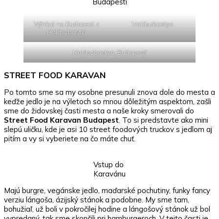
Budapešti
Výhľad na Budapest z
Halászbastya
Halászbastyi
Halászbastya, Budapesť
STREET FOOD KARAVAN
Po tomto sme sa my osobne presunuli znova dole do mesta a
keďže jedlo je na výletoch so mnou dôležitým aspektom, zašli
sme do židovskej časti mesta a naše kroky smerovali do
Street Food Karavan
Budapest
. To si predstavte ako mini
slepú uličku, kde je asi 10 street foodových truckov s jedlom aj
pitím a vy si vyberiete na čo máte chuť.
Vstup do
Karavánu
Majú burgre, vegánske jedlo, maďarské pochutiny, funky fancy
verziu lángoša, ázijský stánok a podobne. My sme tam,
bohužiaľ, už boli v pokročilej hodine a lángošový stánok už bol
vypredaný, tak sme skončili pri hamburgeroch. V tejto časti je