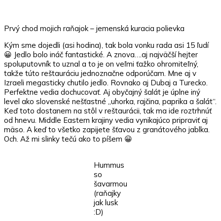
Prvý chod mojich raňajok – jemenská kuracia polievka
Kým sme dojedli (asi hodina), tak bola vonku rada asi 15 ľudí
😀 Jedlo bolo ináč fantastické. A znova….aj najväčší hejter
spoluputovník to uznal a to je on veľmi ťažko ohromiteľný,
takže túto reštauráciu jednoznačne odporúčam. Mne aj v
Izraeli megasticky chutilo jedlo. Rovnako aj Dubaj a Turecko.
Perfektne vedia dochucovať. Aj obyčajný šalát je úplne iný
level ako slovenské nešťastné „uhorka, rajčina, paprika a šalát“.
Keď toto dostanem na stôl v reštaurácii, tak ma ide roztrhnúť
od hnevu. Middle Eastern krajiny vedia vynikajúco pripraviť aj
mäso. A keď to všetko zapijete šťavou z granátového jablka.
Och. Až mi slinky tečú ako to píšem 😀
Hummus
so
šavarmou
(raňajky
jak lusk
:D)