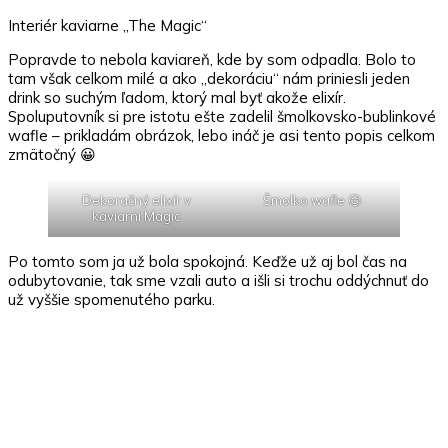
Interiér kaviarne „The Magic“
Popravde to nebola kaviareň, kde by som odpadla. Bolo to
tam však celkom milé a ako „dekoráciu“ nám priniesli jeden
drink so suchým ľadom, ktorý mal byť akože elixír.
Spoluputovník si pre istotu ešte zadelil šmolkovsko-bublinkové
wafle – prikladám obrázok, lebo ináč je asi tento popis celkom
zmätočný 😀
Dekoračný elixír v
Šmolko wafle 😀
kaviarni Magic
Po tomto som ja už bola spokojná. Keďže už aj bol čas na
odubytovanie, tak sme vzali auto a išli si trochu oddýchnuť do
už vyššie spomenutého parku.