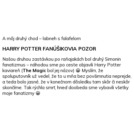
A môj druhý chod – labneh s falafelom
HARRY POTTER FANÚŠIKOVIA POZOR
Našou druhou zastávkou po raňajakách bol druhý Simonin
fanatizmus – náhodou sme po ceste objavili Harry Potter
kaviareň (
The Magic
bol jej názov) 😀 Myslím, že
spoluputovník už vedel, že to u mňa bez povšimnutia neprejde,
a teda bolo jasné, že v konečnom dôsledku tam skôr či neskôr
skončíme. Tak rýchla smrť, hneď doobeda sme vybavili všetky
moje fanatizmy 😀