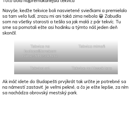
Toto bola najpremakanejšia tekvica
Navyše, keďže tekvice boli nasvietené sviečkami a premielalo
sa tam veľa ľudí, zrazu mi ani taká zima nebola 😀 Zabudla
som na všetky starosti a tešila sa jak malá z pár tekvíc. Tu
sme sa pomotali ešte asi hodinku a týmto náš jeden deň
skončil.
Tekvice na
Tekvica mimoň
budapeštianskom
námestí Hosok tere
Tekvica art
Tekvice na Hosok tere
Ak ináč idete do Budapešti prvýkrát tak určite je potrebné sa
na námestí zastaviť. Je veľmi pekné, a čo je ešte lepšie, za ním
sa nachádza obrovský mestský park.