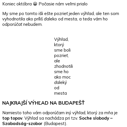
Koniec októbra 😀 Počasie nám veľmi prialo
My sme po tomto išli ešte pozrieť jeden výhľad, ale ten som
vyhodnotila ako príliš ďaleko od mesta, a teda vám ho
odporúčať nebudem.
Výhľad,
ktorý
sme boli
pozrieť,
ale
zhodnotili
sme ho
ako moc
ďaleký
od
mesta
NAJKRAJŠÍ VÝHĽAD NA BUDAPEŠŤ
Namiesto toho vám odporúčam iný výhľad, ktorý za mňa je
top topov
. Výhľad sa nachádza pri tzv.
Soche slobody –
Szabadság-szobor
(Budapest).