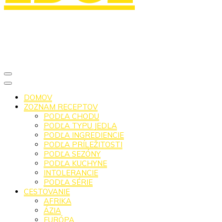
DOMOV
ZOZNAM RECEPTOV
PODĽA CHODU
PODĽA TYPU JEDLA
PODĽA INGREDIENCIE
PODĽA PRÍLEŽITOSTI
PODĽA SEZÓNY
PODĽA KUCHYNE
INTOLERANCIE
PODĽA SÉRIE
CESTOVANIE
AFRIKA
ÁZIA
EURÓPA