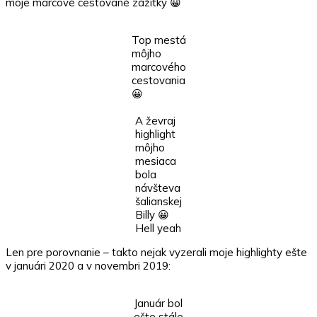
moje marcové cestované zážitky 😀
Top mestá
môjho
marcového
cestovania
😀
A ževraj
highlight
môjho
mesiaca
bola
návšteva
šalianskej
Billy 😀
Hell yeah
Len pre porovnanie – takto nejak vyzerali moje highlighty ešte
v januári 2020 a v novembri 2019:
Január bol
ešte stále