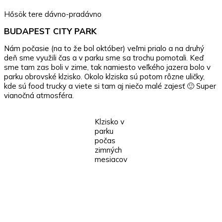
Hősök tere dávno-pradávno
BUDAPEST CITY PARK
Nám počasie (na to že bol október) veľmi prialo a na druhý
deň sme využili čas a v parku sme sa trochu pomotali. Keď
sme tam zas boli v zime, tak namiesto veľkého jazera bolo v
parku obrovské klzisko. Okolo klziska sú potom rôzne uličky,
kde sú food trucky a viete si tam aj niečo malé zajesť 🙂 Super
vianočná atmosféra.
Klzisko v
parku
počas
zimných
mesiacov