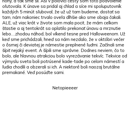
nohy, a tak sme šli. Asi v polovici cesty som toto podvolenie
oľutovala. K únave sa pridal aj chlad a síce mi spoluputovník
každých 5 minút sľuboval, že už už tam budeme, dostať sa
tam, nám nakoniec trvalo oveľa dlhšie ako sme obaja čakali.
ALE, už viac krát v živote som mala pocit, že mám celkom
šťastie a aj tentokrát sa oplatilo prekonať únavu a mrznutie
lebo….zhodou náhod, bol víkend tesne pred Halloweenom. Už
keď sme prichádzali, hneď sa nám nezdalo, že v októbri večer
o ôsmej či deviatej je námestie preplnené ľuďmi. Začínali sme
šípiť nejaký event. A šípili sme správne. Dodnes neviem, čo to
bolo, ale hlavnou atrakciou bolo vyrezávanie tekvíc. Tekvice od
výmyslu sveta boli potrúsené kade-tade po celom námestí a
ľudia chodili a obzerali si ich. A niektoré boli naozaj brutálne
premakané. Veď posúďte sami.
Netopieeeer