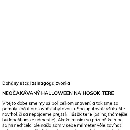
Dohány utcai zsinagóga
zvonka
NEOČAKÁVANÝ HALLOWEEN NA HOSOK TERE
V tejto dobe sme my už boli celkom unavení, a tak sme sa
pomaly začali presúvať k ubytovaniu. Spoluputovník však ešte
navrhol, či sa nepojdeme prejsť k
Hősök tere
(asi najznámejšie
budapeštianske námestie). Akože musím sa priznať, že moc
sa mi nechcelo, ale našla som v sebe milimeter vôle zdvíhať