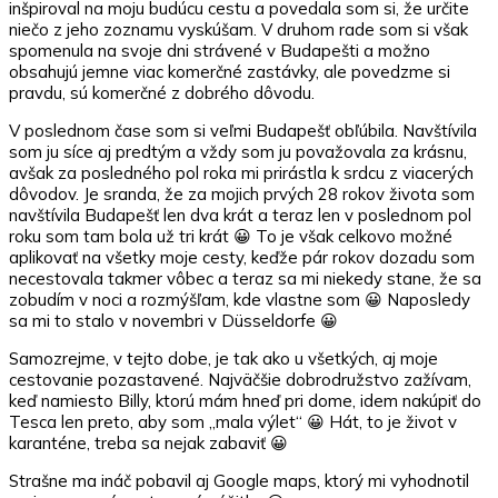
inšpiroval na moju budúcu cestu a povedala som si, že určite
Budapešti
niečo z jeho zoznamu vyskúšam. V druhom rade som si však
spomenula na svoje dni strávené v Budapešti a možno
obsahujú jemne viac komerčné zastávky, ale povedzme si
pravdu, sú komerčné z dobrého dôvodu.
V poslednom čase som si veľmi Budapešť obľúbila. Navštívila
som ju síce aj predtým a vždy som ju považovala za krásnu,
avšak za posledného pol roka mi prirástla k srdcu z viacerých
dôvodov. Je sranda, že za mojich prvých 28 rokov života som
navštívila Budapešť len dva krát a teraz len v poslednom pol
roku som tam bola už tri krát 😀 To je však celkovo možné
aplikovať na všetky moje cesty, keďže pár rokov dozadu som
necestovala takmer vôbec a teraz sa mi niekedy stane, že sa
zobudím v noci a rozmýšľam, kde vlastne som 😀 Naposledy
sa mi to stalo v novembri v Düsseldorfe 😀
Samozrejme, v tejto dobe, je tak ako u všetkých, aj moje
cestovanie pozastavené. Najväčšie dobrodružstvo zažívam,
keď namiesto Billy, ktorú mám hneď pri dome, idem nakúpiť do
Tesca len preto, aby som „mala výlet“ 😀 Hát, to je život v
karanténe, treba sa nejak zabaviť 😀
Strašne ma ináč pobavil aj Google maps, ktorý mi vyhodnotil