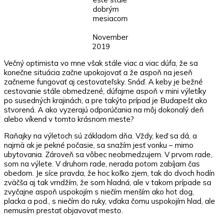
dobrým
mesiacom
November
2019
Večný optimista vo mne však stále viac a viac dúfa, že sa
konečne situácia začne upokojovať a že aspoň na jeseň
začneme fungovať aj cestovateľsky. Snáď. A keby je bežné
cestovanie stále obmedzené, dúfajme aspoň v mini výletíky
po susedných krajinách, a pre takýto prípad je Budapešť ako
stvorená. A ako vyzerajú odporúčania na môj dokonalý deň
alebo víkend v tomto krásnom meste?
Raňajky na výletoch sú základom dňa. Vždy, keď sa dá, a
najmä ak je pekné počasie, sa snažím jesť vonku – mimo
ubytovania. Zároveň sa vôbec neobmedzujem. V prvom rade,
som na výlete. V druhom rade, nerada potom zabíjam čas
obedom. Je síce pravda, že hoc koľko zjem, tak do dvoch hodín
zväčša aj tak vrndžím, že som hladná, ale v takom prípade sa
zvyčajne aspoň uspokojím s niečím menším ako hot dog,
placka a pod., s niečím do ruky, vďaka čomu uspokojím hlad, ale
nemusím prestať objavovať mesto.