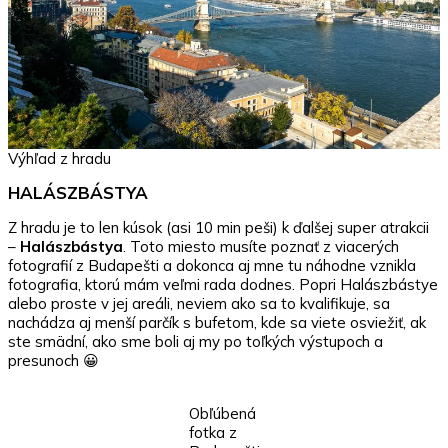
Výhľad z hradu
HALÁSZBÁSTYA
Z hradu je to len kúsok (asi 10 min peši) k ďalšej super atrakcii
–
Halászbástya
. Toto miesto musíte poznať z viacerých
fotografií z Budapešti a dokonca aj mne tu náhodne vznikla
fotografia, ktorú mám veľmi rada dodnes. Popri Halászbástye
alebo proste v jej areáli, neviem ako sa to kvalifikuje, sa
nachádza aj menší parčík s bufetom, kde sa viete osviežiť, ak
ste smädní, ako sme boli aj my po toľkých výstupoch a
presunoch 😀
Obľúbená
fotka z