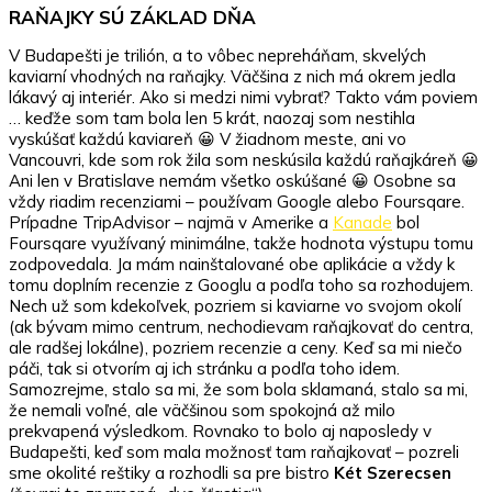
RAŇAJKY SÚ ZÁKLAD DŇA
V Budapešti je trilión, a to vôbec nepreháňam, skvelých
kaviarní vhodných na raňajky. Väčšina z nich má okrem jedla
lákavý aj interiér. Ako si medzi nimi vybrať? Takto vám poviem
… keďže som tam bola len 5 krát, naozaj som nestihla
vyskúšať každú kaviareň 😀 V žiadnom meste, ani vo
Vancouvri, kde som rok žila som neskúsila každú raňajkáreň 😀
Ani len v Bratislave nemám všetko oskúšané 😀 Osobne sa
vždy riadim recenziami – používam Google alebo Foursqare.
Prípadne TripAdvisor – najmä v Amerike a
Kanade
bol
Foursqare využívaný minimálne, takže hodnota výstupu tomu
zodpovedala. Ja mám nainštalované obe aplikácie a vždy k
tomu doplním recenzie z Googlu a podľa toho sa rozhodujem.
Nech už som kdekoľvek, pozriem si kaviarne vo svojom okolí
(ak bývam mimo centrum, nechodievam raňajkovať do centra,
ale radšej lokálne), pozriem recenzie a ceny. Keď sa mi niečo
páči, tak si otvorím aj ich stránku a podľa toho idem.
Samozrejme, stalo sa mi, že som bola sklamaná, stalo sa mi,
že nemali voľné, ale väčšinou som spokojná až milo
prekvapená výsledkom. Rovnako to bolo aj naposledy v
Budapešti, keď som mala možnosť tam raňajkovať – pozreli
sme okolité reštiky a rozhodli sa pre bistro
Két Szerecsen