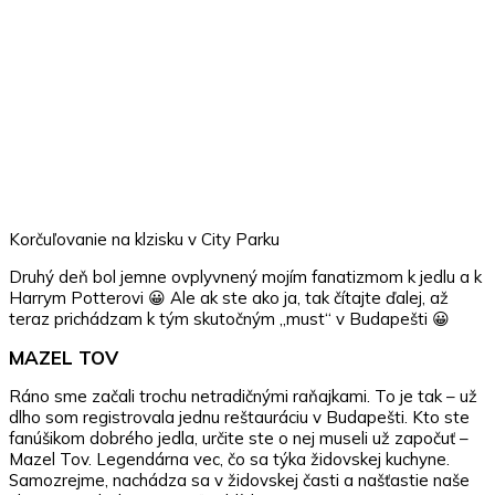
Korčuľovanie na klzisku v City Parku
Druhý deň bol jemne ovplyvnený mojím fanatizmom k jedlu a k
Harrym Potterovi 😀 Ale ak ste ako ja, tak čítajte ďalej, až
teraz prichádzam k tým skutočným „must“ v Budapešti 😀
MAZEL TOV
Ráno sme začali trochu netradičnými raňajkami. To je tak – už
dlho som registrovala jednu reštauráciu v Budapešti. Kto ste
fanúšikom dobrého jedla, určite ste o nej museli už započuť –
Mazel Tov. Legendárna vec, čo sa týka židovskej kuchyne.
Samozrejme, nachádza sa v židovskej časti a našťastie naše