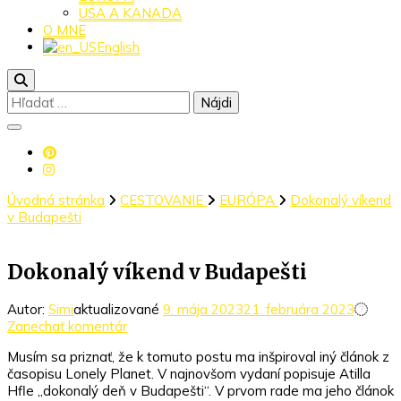
USA A KANADA
O MNE
English
Hľadať:
Úvodná stránka
CESTOVANIE
EURÓPA
Dokonalý víkend
v Budapešti
Dokonalý víkend v Budapešti
Autor:
Simi
aktualizované
9. mája 2023
21. februára 2023
k
Zanechať komentár
článku
Musím sa priznať, že k tomuto postu ma inšpiroval iný článok z
Dokonalý
časopisu Lonely Planet. V najnovšom vydaní popisuje Atilla
víkend
Hӧfle „dokonalý deň v Budapešti“. V prvom rade ma jeho článok
v