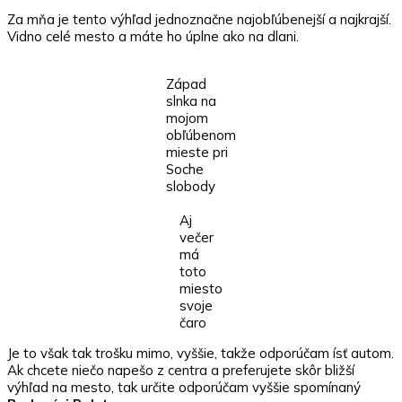
Za mňa je tento výhľad jednoznačne najobľúbenejší a najkrajší.
Vidno celé mesto a máte ho úplne ako na dlani.
Západ
slnka na
mojom
obľúbenom
mieste pri
Soche
slobody
Aj
večer
má
toto
miesto
svoje
čaro
Je to však tak trošku mimo, vyššie, takže odporúčam ísť autom.
Ak chcete niečo napešo z centra a preferujete skôr bližší
výhľad na mesto, tak určite odporúčam vyššie spomínaný