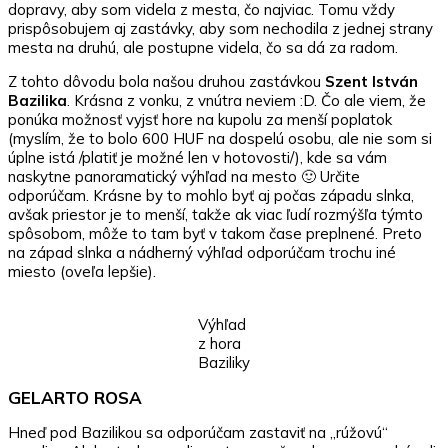
dopravy, aby som videla z mesta, čo najviac. Tomu vždy
prispôsobujem aj zastávky, aby som nechodila z jednej strany
mesta na druhú, ale postupne videla, čo sa dá za radom.
Z tohto dôvodu bola našou druhou zastávkou
Szent István
Bazilika
. Krásna z vonku, z vnútra neviem :D. Čo ale viem, že
ponúka možnosť vyjsť hore na kupolu za menší poplatok
(myslím, že to bolo 600 HUF na dospelú osobu, ale nie som si
úplne istá /platiť je možné len v hotovosti/), kde sa vám
naskytne panoramatický výhľad na mesto 🙂 Určite
odporúčam. Krásne by to mohlo byť aj počas západu slnka,
avšak priestor je to menší, takže ak viac ľudí rozmýšľa týmto
spôsobom, môže to tam byť v takom čase preplnené. Preto
na západ slnka a nádherný výhľad odporúčam trochu iné
miesto (oveľa lepšie).
Výhľad
z hora
Baziliky
GELARTO ROSA
Hneď pod Bazilikou sa odporúčam zastaviť na „rúžovú“