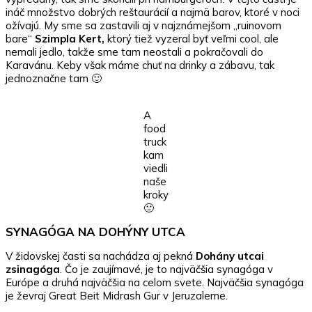
ináč množstvo dobrých reštaurácií a najmä barov, ktoré v noci
ožívajú. My sme sa zastavili aj v najznámejšom „ruinovom
bare“
Szimpla Kert,
ktorý tiež vyzeral byť veľmi cool, ale
nemali jedlo, takže sme tam neostali a pokračovali do
Karavánu. Keby však máme chuť na drinky a zábavu, tak
jednoznačne tam 🙂
A
food
truck
kam
viedli
naše
kroky
🙂
SYNAGÓGA NA DOHÝNY UTCA
V židovskej časti sa nachádza aj pekná
Dohány utcai
zsinagóga
. Čo je zaujímavé, je to najväčšia synagóga v
Európe a druhá najväčšia na celom svete. Najväčšia synagóga
je ževraj Great Beit Midrash Gur v Jeruzaleme.