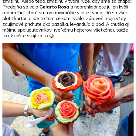
zmrzlinu. Alebo teda zmrzlinu v tvare ruže, aby sme sa chápali.
Predajňa sa volá
Gelarto Rosa
a neprehliadnete ju len kvôli
radom ľudí, ktoré sa tam minimálne v lete tvoria. Dá sa však
platiť kartou a ide to tam celkom rýchlo. Zároveň majú vždy
zaujímavé príchute ako bazalka, levanduľa a pod. A chutila aj
môjmu spoluputovníkovi (veľkému hejterovi všetkého), takže
to už určite stojí za to 😉