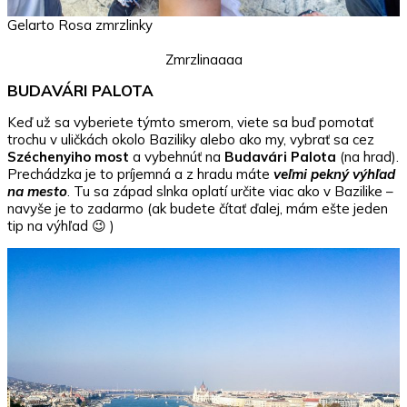
Gelarto Rosa zmrzlinky
Zmrzlinaaaa
BUDAVÁRI PALOTA
Keď už sa vyberiete týmto smerom, viete sa buď pomotať
trochu v uličkách okolo Baziliky alebo ako my, vybrať sa cez
Széchenyiho most
a vybehnúť na
Budavári Palota
(na hrad).
Prechádzka je to príjemná a z hradu máte
veľmi pekný výhľad
na mesto
. Tu sa západ slnka oplatí určite viac ako v Bazilike –
navyše je to zadarmo (ak budete čítať ďalej, mám ešte jeden
tip na výhľad 😉 )