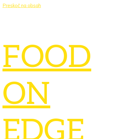
Preskoč na obsah
FOOD
ON
EDGE