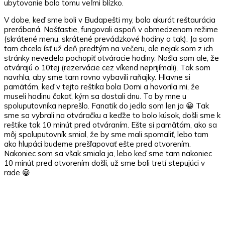
ubytovanie bolo tomu veľmi blízko.
V dobe, keď sme boli v Budapešti my, bola akurát reštaurácia
prerábaná. Našťastie, fungovali aspoň v obmedzenom režime
(skrátené menu, skrátené prevádzkové hodiny a tak). Ja som
tam chcela ísť už deň predtým na večeru, ale nejak som z ich
stránky nevedela pochopiť otváracie hodiny. Našla som ale, že
otvárajú o 10tej (rezervácie cez víkend neprijímali). Tak som
navrhla, aby sme tam rovno vybavili raňajky. Hlavne si
pamätám, keď v tejto reštika bola Domi a hovorila mi, že
museli hodinu čakať, kým sa dostali dnu. To by mne u
spoluputovníka neprešlo. Fanatik do jedla som len ja 😀 Tak
sme sa vybrali na otváračku a keďže to bolo kúsok, došli sme k
reštike tak 10 minút pred otváraním. Ešte si pamätám, ako sa
môj spoluputovník smial, že by sme mali spomaliť, lebo tam
ako hlupáci budeme prešľapovať ešte pred otvorením.
Nakoniec som sa však smiala ja, lebo keď sme tam nakoniec
10 minút pred otvorením došli, už sme boli tretí stepujúci v
rade 😀