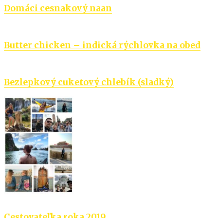
Domáci cesnakový naan
Butter chicken – indická rýchlovka na obed
Bezlepkový cuketový chlebík (sladký)
Cestovateľka roka 2019