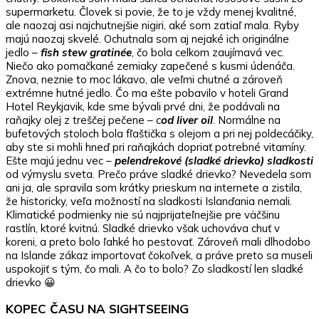
supermarketu. Človek si povie, že to je vždy menej kvalitné,
ale naozaj asi najchutnejšie nigiri, aké som zatiaľ mala. Ryby
majú naozaj skvelé. Ochutnala som aj nejaké ich originálne
jedlo –
fish stew gratinée
, čo bola celkom zaujímavá vec.
Niečo ako pomačkané zemiaky zapečené s kusmi údenáča.
Znova, neznie to moc lákavo, ale veľmi chutné a zároveň
extrémne hutné jedlo. Čo ma ešte pobavilo v hoteli Grand
Hotel Reykjavik, kde sme bývali prvé dni, že podávali na
raňajky olej z treščej pečene – c
od liver oil
. Normálne na
bufetových stoloch bola fľaštička s olejom a pri nej poldecáčiky,
aby ste si mohli hneď pri raňajkách dopriať potrebné vitamíny.
Ešte majú jednu vec –
pelendrekové (sladké drievko) sladkosti
od výmyslu sveta. Prečo práve sladké drievko? Nevedela som
ani ja, ale spravila som krátky prieskum na internete a zistila,
že historicky, veľa možností na sladkosti Islanďania nemali.
Klimatické podmienky nie sú najprijateľnejšie pre väčšinu
rastlín, ktoré kvitnú. Sladké drievko však uchováva chuť v
koreni, a preto bolo ľahké ho pestovať. Zároveň mali dlhodobo
na Islande zákaz importovať čokoľvek, a práve preto sa museli
uspokojiť s tým, čo mali. A čo to bolo? Zo sladkostí len sladké
drievko 😀
KOPEC ČASU NA SIGHTSEEING