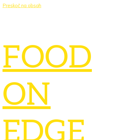
Preskoč na obsah
FOOD
ON
EDGE