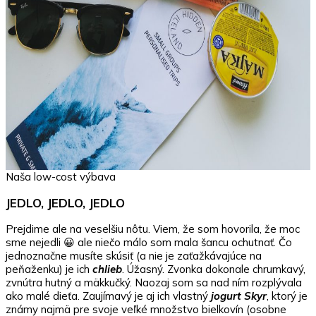
Naša low-cost výbava
JEDLO, JEDLO, JEDLO
Prejdime ale na veselšiu nôtu. Viem, že som hovorila, že moc
sme nejedli 😀 ale niečo málo som mala šancu ochutnať. Čo
jednoznačne musíte skúsiť (a nie je zaťažkávajúce na
peňaženku) je ich
chlieb
. Úžasný. Zvonka dokonale chrumkavý,
zvnútra hutný a mäkkučký. Naozaj som sa nad ním rozplývala
ako malé dieťa. Zaujímavý je aj ich vlastný
jogurt Skyr
, ktorý je
známy najmä pre svoje veľké množstvo bielkovín (osobne