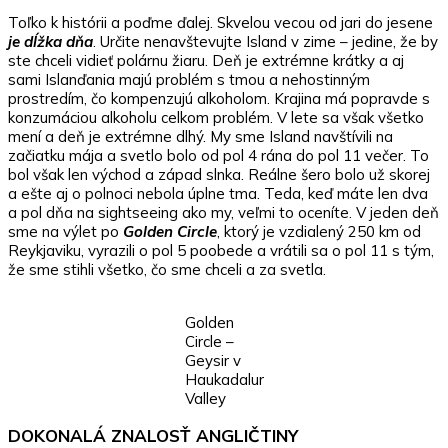
Toľko k histórii a poďme ďalej. Skvelou vecou od jari do jesene
je dĺžka dňa
. Určite nenavštevujte Island v zime – jedine, že by
ste chceli vidieť polárnu žiaru. Deň je extrémne krátky a aj
sami Islanďania majú problém s tmou a nehostinným
prostredím, čo kompenzujú alkoholom. Krajina má popravde s
konzumáciou alkoholu celkom problém. V lete sa však všetko
mení a deň je extrémne dlhý. My sme Island navštívili na
začiatku mája a svetlo bolo od pol 4 rána do pol 11 večer. To
bol však len východ a západ slnka. Reálne šero bolo už skorej
a ešte aj o polnoci nebola úplne tma. Teda, keď máte len dva
a pol dňa na sightseeing ako my, veľmi to oceníte. V jeden deň
sme na výlet po
Golden Circle
, ktorý je vzdialený 250 km od
Reykjaviku, vyrazili o pol 5 poobede a vrátili sa o pol 11 s tým,
že sme stihli všetko, čo sme chceli a za svetla.
Golden
Circle –
Geysir v
Haukadalur
Valley
DOKONALÁ ZNALOSŤ ANGLIČTINY