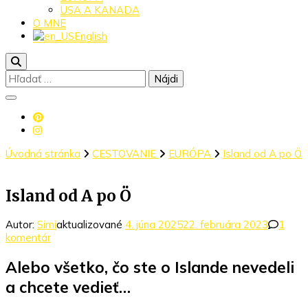
USA A KANADA
O MNE
English
Hľadať:
Úvodná stránka
CESTOVANIE
EURÓPA
Island od A po Ö
Island od A po Ö
Autor:
Simi
aktualizované
4. júna 2025
22. februára 2023
1
na
komentár
Island
od
Alebo všetko, čo ste o Islande nevedeli
A
a chcete vedieť…
po
Ö