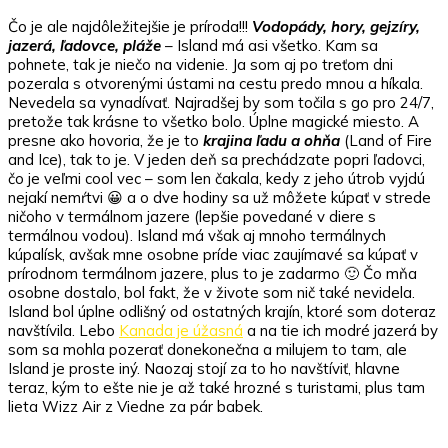
Čo je ale najdôležitejšie je príroda!!!
Vodopády, hory, gejzíry,
jazerá, ľadovce, pláže
– Island má asi všetko. Kam sa
pohnete, tak je niečo na videnie. Ja som aj po treťom dni
pozerala s otvorenými ústami na cestu predo mnou a híkala.
Nevedela sa vynadívať. Najradšej by som točila s go pro 24/7,
pretože tak krásne to všetko bolo. Úplne magické miesto. A
presne ako hovoria, že je to
krajina ľadu a ohňa
(Land of Fire
and Ice), tak to je. V jeden deň sa prechádzate popri ľadovci,
čo je veľmi cool vec – som len čakala, kedy z jeho útrob vyjdú
nejakí nemŕtvi 😀 a o dve hodiny sa už môžete kúpať v strede
ničoho v termálnom jazere (lepšie povedané v diere s
termálnou vodou). Island má však aj mnoho termálnych
kúpalísk, avšak mne osobne príde viac zaujímavé sa kúpať v
prírodnom termálnom jazere, plus to je zadarmo 🙂 Čo mňa
osobne dostalo, bol fakt, že v živote som nič také nevidela.
Island bol úplne odlišný od ostatných krajín, ktoré som doteraz
navštívila. Lebo
Kanada je úžasná
a na tie ich modré jazerá by
som sa mohla pozerať donekonečna a milujem to tam, ale
Island je proste iný. Naozaj stojí za to ho navštíviť, hlavne
teraz, kým to ešte nie je až také hrozné s turistami, plus tam
lieta Wizz Air z Viedne za pár babek.