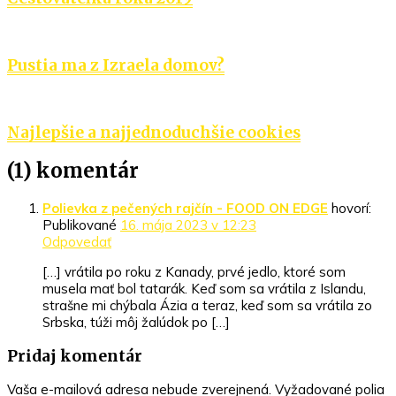
Pustia ma z Izraela domov?
Najlepšie a najjednoduchšie cookies
(1) komentár
Polievka z pečených rajčín - FOOD ON EDGE
hovorí:
Publikované
16. mája 2023 v 12:23
Odpovedať
[…] vrátila po roku z Kanady, prvé jedlo, ktoré som
musela mať bol tatarák. Keď som sa vrátila z Islandu,
strašne mi chýbala Ázia a teraz, keď som sa vrátila zo
Srbska, túži môj žalúdok po […]
Pridaj komentár
Vaša e-mailová adresa nebude zverejnená.
Vyžadované polia