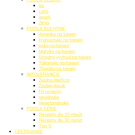
Jar
Leto
Jeseň
Zima
PODĽA KUCHYNE
Amerika na tanieri
Francúzsko na tanieri
India na tanieri
Maroko na tanieri
Stredný východ na tanieri
Taliansko na tanieri
Thajsko na tanieri
INTOLERANCIE
Žiadna laktóza
Žiaden lepok
Fit recepty
Vegánske
Vegetariánske
PODĽA SÉRIE
Recepty do 15 minút
Recepty do 30 minút
Top 5
CESTOVANIE