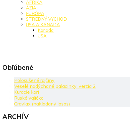
AFRIKA
ÁZIA
EURÓPA
STREDNÝ VÝCHOD
USA A KANADA
Kanada
USA
Obľúbené
Polosušené rajčiny
Veselé nadýchané palacinky: verzia 2
Kuracie karí
Ruské vajíčko
Gravlax (nakladaný losos)
ARCHÍV
ARCHÍV