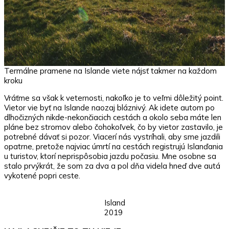
Termálne pramene na Islande viete nájsť takmer na každom
kroku
Vráťme sa však k veternosti, nakoľko je to veľmi dôležitý point.
Vietor vie byť na Islande naozaj bláznivý. Ak idete autom po
dlhočizných nikde-nekončiacich cestách a okolo seba máte len
pláne bez stromov alebo čohokoľvek, čo by vietor zastavilo, je
potrebné dávať si pozor. Viacerí nás vystríhali, aby sme jazdili
opatrne, pretože najviac úmrtí na cestách registrujú Islanďania
u turistov, ktorí neprispôsobia jazdu počasiu. Mne osobne sa
stalo prvýkrát, že som za dva a pol dňa videla hneď dve autá
vykotené popri ceste.
Island
2019