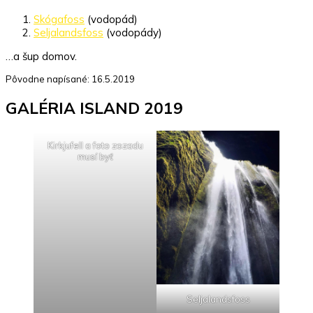
Skógafoss
(vodopád)
Seljalandsfoss
(vodopády)
…a šup domov.
Pôvodne napísané: 16.5.2019
GALÉRIA ISLAND 2019
Kirkjufell a foto zozadu
musí byť
Seljalandsfoss