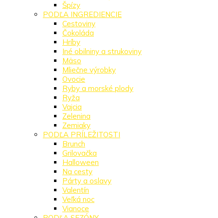
Špízy
PODĽA INGREDIENCIE
Cestoviny
Čokoláda
Hríby
Iné obilniny a strukoviny
Mäso
Mliečne výrobky
Ovocie
Ryby a morské plody
Ryža
Vajcia
Zelenina
Zemiaky
PODĽA PRÍLEŽITOSTI
Brunch
Grilovačka
Halloween
Na cesty
Párty a oslavy
Valentín
Veľká noc
Vianoce
PODĽA SEZÓNY