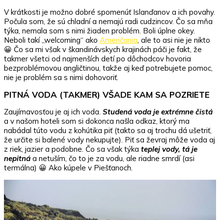
V krátkosti je možno dobré spomenúť Islanďanov a ich povahy.
Počula som, že sú chladní a nemajú radi cudzincov. Čo sa mňa
týka, nemala som s nimi žiaden problém. Boli úplne okey.
Neboli takí „welcoming“ ako
Američania
, ale to asi nie je nikto
😀 Čo sa mi však v škandinávskych krajinách páči je fakt, že
takmer všetci od najmenších detí po dôchodcov hovoria
bezproblémovou angličtinou, takže aj keď potrebujete pomoc,
nie je problém sa s nimi dohovoriť.
PITNÁ VODA (TAKMER) VŠADE KAM SA POZRIETE
Zaujímavosťou je aj ich voda.
Studená voda je extrémne čistá
a v našom hoteli som si dokonca našla odkaz, ktorý ma
nabádal túto vodu z kohútika piť (takto sa aj trochu dá ušetriť,
že určite si balené vody nekupujte). Piť sa ževraj môže voda aj
z riek, jazier a podobne. Čo sa však týka
teplej vody, tá je
nepitná
a netuším, čo to je za vodu, ale riadne smrdí (asi
termálna) 😀 Ako kúpele v Piešťanoch.