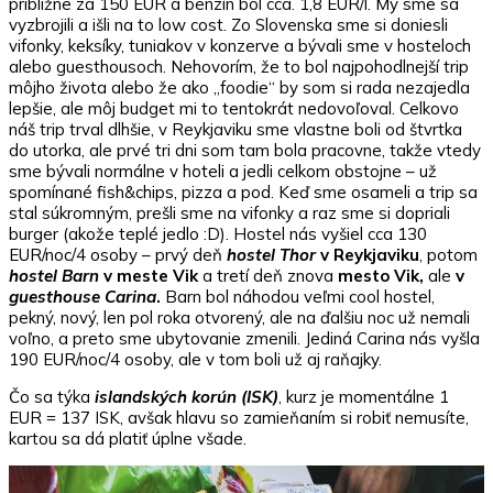
približne za 150 EUR a benzín bol cca. 1,8 EUR/l. My sme sa
vyzbrojili a išli na to low cost. Zo Slovenska sme si doniesli
vifonky, keksíky, tuniakov v konzerve a bývali sme v hosteloch
alebo guesthousoch. Nehovorím, že to bol najpohodlnejší trip
môjho života alebo že ako „foodie“ by som si rada nezajedla
lepšie, ale môj budget mi to tentokrát nedovoľoval. Celkovo
náš trip trval dlhšie, v Reykjaviku sme vlastne boli od štvrtka
do utorka, ale prvé tri dni som tam bola pracovne, takže vtedy
sme bývali normálne v hoteli a jedli celkom obstojne – už
spomínané fish&chips, pizza a pod. Keď sme osameli a trip sa
stal súkromným, prešli sme na vifonky a raz sme si dopriali
burger (akože teplé jedlo :D). Hostel nás vyšiel cca 130
EUR/noc/4 osoby – prvý deň
hostel Thor
v Reykjaviku
, potom
hostel Barn
v meste Vik
a tretí deň znova
mesto Vik,
ale
v
guesthouse Carina
.
Barn bol náhodou veľmi cool hostel,
pekný, nový, len pol roka otvorený, ale na ďalšiu noc už nemali
voľno, a preto sme ubytovanie zmenili. Jediná Carina nás vyšla
190 EUR/noc/4 osoby, ale v tom boli už aj raňajky.
Čo sa týka
i
slandských korún (ISK)
, kurz je momentálne 1
EUR = 137 ISK, avšak hlavu so zamieňaním si robiť nemusíte,
kartou sa dá platiť úplne všade.