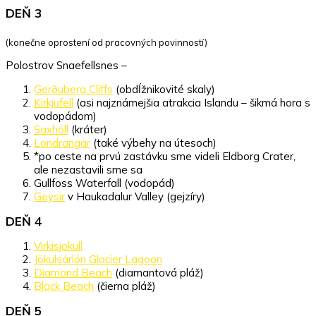
DEŇ 3
(konečne oprostení od pracovných povinností)
Polostrov Snaefellsnes –
Gerðuberg Cliffs
(obdĺžnikovité skaly)
Kirkjufell
(asi najznámejšia atrakcia Islandu – šikmá hora s
vodopádom)
Saxhóll
(kráter)
Londrangar
(také výbehy na útesoch)
*po ceste na prvú zastávku sme videli Eldborg Crater,
ale nezastavili sme sa
Gullfoss Waterfall (vodopád)
Geysir
v Haukadalur Valley (gejzíry)
DEŇ 4
Virkisjokull
Jökulsárlón Glacier Lagoon
Diamond Beach
(diamantová pláž)
Black Beach
(čierna pláž)
DEŇ 5