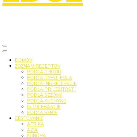
DOMOV
ZOZNAM RECEPTOV
PODĽA CHODU
PODĽA TYPU JEDLA
PODĽA INGREDIENCIE
PODĽA PRÍLEŽITOSTI
PODĽA SEZÓNY
PODĽA KUCHYNE
INTOLERANCIE
PODĽA SÉRIE
CESTOVANIE
AFRIKA
ÁZIA
EURÓPA