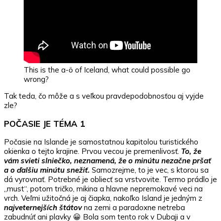
This is the a-ö of Iceland, what could possible go
wrong?
Tak teda, čo môže a s veľkou pravdepodobnosťou aj vyjde
zle?
POČASIE JE TÉMA 1
Počasie na Islande je samostatnou kapitolou turistického
okienka o tejto krajine. Prvou vecou je premenlivosť.
To, že
vám svieti slniečko, neznamená, že o minútu nezačne pršať
a o ďalšiu minútu snežiť.
Samozrejme, to je vec, s ktorou sa
dá vyrovnať. Potrebné je obliecť sa vrstvovite. Termo prádlo je
„must“, potom tričko, mikina a hlavne nepremokavé veci na
vrch. Veľmi užitočná je aj čiapka, nakoľko Island je jedným z
najveternejších štátov
na zemi a paradoxne netreba
zabudnúť ani plavky 😀 Bola som tento rok v Dubaji a v