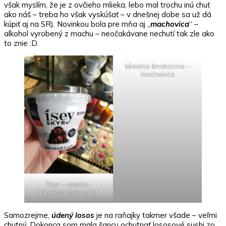
však myslím, že je z ovčieho mlieka, lebo mal trochu inú chuť
ako náš – treba ho však vyskúšať – v dnešnej dobe sa už dá
kúpiť aj na SR). Novinkou bola pre mňa aj „
machovica
“ –
alkohol vyrobený z machu – neočakávane nechutí tak zle ako
to znie :D.
Miestna šmakocina –
machovica
Skyr – vysoko-
bielkovinový jogurt
Samozrejme,
údený losos
je na raňajky takmer všade – veľmi
chutný. Dokonca som mala šancu ochutnať lososové sushi zo