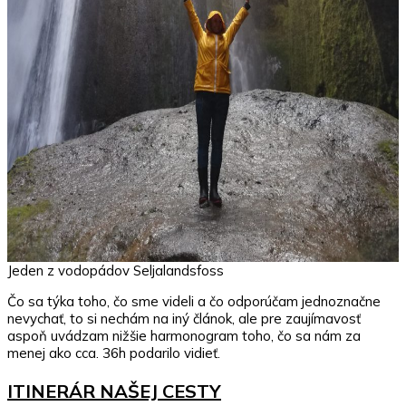
Jeden z vodopádov Seljalandsfoss
Čo sa týka toho, čo sme videli a čo odporúčam jednoznačne
nevychať, to si nechám na iný článok, ale pre zaujímavosť
aspoň uvádzam nižšie harmonogram toho, čo sa nám za
menej ako cca. 36h podarilo vidieť.
ITINERÁR NAŠEJ CESTY