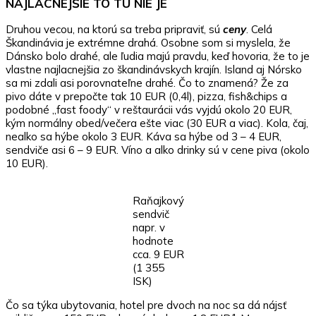
NAJLACNEJŠIE TO TU NIE JE
Druhou vecou, na ktorú sa treba pripraviť, sú
ceny
. Celá
Škandinávia je extrémne drahá. Osobne som si myslela, že
Dánsko bolo drahé, ale ľudia majú pravdu, keď hovoria, že to je
vlastne najlacnejšia zo škandinávskych krajín. Island aj Nórsko
sa mi zdali asi porovnateľne drahé. Čo to znamená? Že za
pivo dáte v prepočte tak 10 EUR (0,4l), pizza, fish&chips a
podobné „fast foody“ v reštaurácii vás vyjdú okolo 20 EUR,
kým normálny obed/večera ešte viac (30 EUR a viac). Kola, čaj,
nealko sa hýbe okolo 3 EUR. Káva sa hýbe od 3 – 4 EUR,
sendviče asi 6 – 9 EUR. Víno a alko drinky sú v cene piva (okolo
10 EUR).
Raňajkový
sendvič
napr. v
hodnote
cca. 9 EUR
(1 355
ISK)
Čo sa týka ubytovania, hotel pre dvoch na noc sa dá nájsť