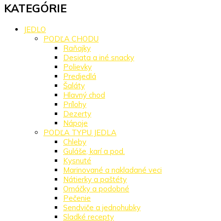
KATEGÓRIE
JEDLO
PODĽA CHODU
Raňajky
Desiata a iné snacky
Polievky
Predjedlá
Šaláty
Hlavný chod
Prílohy
Dezerty
Nápoje
PODĽA TYPU JEDLA
Chleby
Guláše, karí a pod.
Kysnuté
Marinované a nakladané veci
Nátierky a paštéty
Omáčky a podobné
Pečenie
Sendviče a jednohubky
Sladké recepty