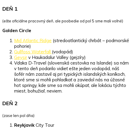
DEŇ 1
(ešte oficiálne pracovný deň, ale poobedie od pol 5 sme mali voľné)
Golden Circle
Mid Atlantic Ridge
(stredoatlantický chrbát – podmorské
pohorie)
Gullfoss Waterfall
(vodopád)
Geysir
v Haukadalur Valley (gejzíry)
Vďaka D-Travel (slovenská cestovka na Islande) sa nám
v tento deň podarilo vidieť ešte jeden vodopád, náš
šofér nám zastavil aj pri typických islandských koníkoch,
ktoré sme si mohli pohladkať a zaviedol nás na úžasné
hot springy, kde sme sa mohli okúpať, ale lokáciu týchto
miest, bohužiaľ, neviem.
DEŇ 2
(zase len pol dňa)
Reykjavik
City Tour