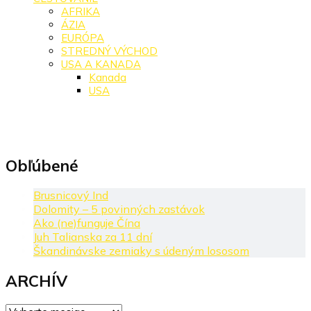
AFRIKA
ÁZIA
EURÓPA
STREDNÝ VÝCHOD
USA A KANADA
Kanada
USA
Obľúbené
Brusnicový Ind
Dolomity – 5 povinných zastávok
Ako (ne)funguje Čína
Juh Talianska za 11 dní
Škandinávske zemiaky s údeným lososom
ARCHÍV
ARCHÍV