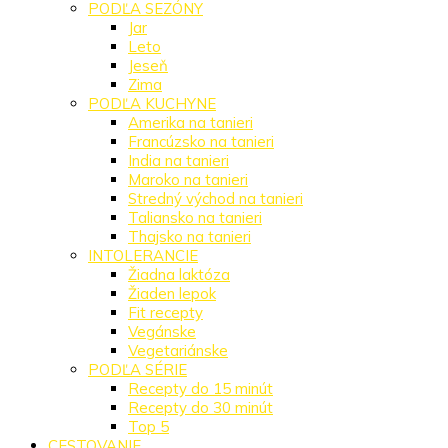
PODĽA SEZÓNY
Jar
Leto
Jeseň
Zima
PODĽA KUCHYNE
Amerika na tanieri
Francúzsko na tanieri
India na tanieri
Maroko na tanieri
Stredný východ na tanieri
Taliansko na tanieri
Thajsko na tanieri
INTOLERANCIE
Žiadna laktóza
Žiaden lepok
Fit recepty
Vegánske
Vegetariánske
PODĽA SÉRIE
Recepty do 15 minút
Recepty do 30 minút
Top 5
CESTOVANIE