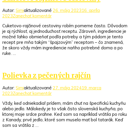
Autor:
Simi
aktualizované
26. mája 2023
16. apríla
k
2023
Zanechať komentár
článku
Cuketovo-rajčinové cestoviny robím pomerne často. Dôvodom
Cuketovo
je aj rýchlosť, aj jednoduchosť receptu. Zároveň, ingrediencie je
rajčinové
možné ľahko obmieňať podľa potreby a tým pádom je tento
cestoviny
recept pre mňa takým “špajzovým” receptom – čo znamená,
že skoro vždy mám ingrediencie naňho potrebné doma a po
ruke. …
Polievka z pečených rajčín
Autor:
Simi
aktualizované
27. mája 2024
19. marca
k
2023
Zanechať komentár
článku
Vždy, keď odniekadiaľ prídem, mám chuť na špecifickú kuchyňu
Polievka
alebo jedlo. Málokedy je to však čisto slovenská kuchyňa, po
z
ktorej moje srdce prahne. Keď som sa napríklad vrátila po roku
pečených
z Kanady, prvé jedlo, ktoré som musela mať bol tatarák. Keď
rajčín
som sa vrátila z …