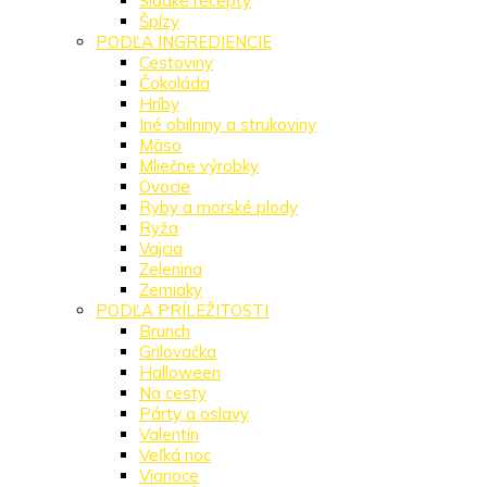
Sladké recepty
Špízy
PODĽA INGREDIENCIE
Cestoviny
Čokoláda
Hríby
Iné obilniny a strukoviny
Mäso
Mliečne výrobky
Ovocie
Ryby a morské plody
Ryža
Vajcia
Zelenina
Zemiaky
PODĽA PRÍLEŽITOSTI
Brunch
Grilovačka
Halloween
Na cesty
Párty a oslavy
Valentín
Veľká noc
Vianoce