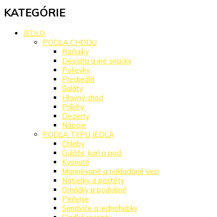
KATEGÓRIE
JEDLO
PODĽA CHODU
Raňajky
Desiata a iné snacky
Polievky
Predjedlá
Šaláty
Hlavný chod
Prílohy
Dezerty
Nápoje
PODĽA TYPU JEDLA
Chleby
Guláše, karí a pod.
Kysnuté
Marinované a nakladané veci
Nátierky a paštéty
Omáčky a podobné
Pečenie
Sendviče a jednohubky