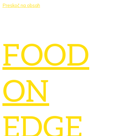
Preskoč na obsah
FOOD
ON
EDGE