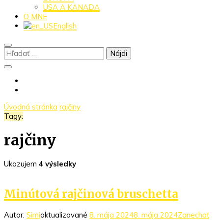
USA A KANADA
O MNE
English
Hľadať:
Úvodná stránka
rajčiny
Tagy:
rajčiny
Ukazujem
4 výsledky
Minútová rajčinová bruschetta
Autor:
Simi
aktualizované
8. mája 2024
8. mája 2024
Zanechať