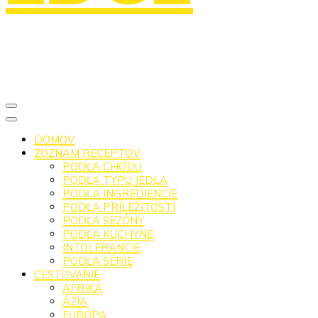
DOMOV
ZOZNAM RECEPTOV
PODĽA CHODU
PODĽA TYPU JEDLA
PODĽA INGREDIENCIE
PODĽA PRÍLEŽITOSTI
PODĽA SEZÓNY
PODĽA KUCHYNE
INTOLERANCIE
PODĽA SÉRIE
CESTOVANIE
AFRIKA
ÁZIA
EURÓPA