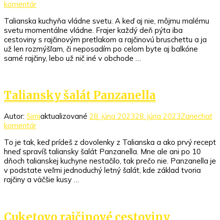
k
komentár
článku
Talianska kuchyňa vládne svetu. A keď aj nie, môjmu malému
Minútová
svetu momentálne vládne. Frajer každý deň pýta iba
rajčinová
cestoviny s rajčinovým pretlakom a rajčinovú bruschettu a ja
bruschetta
už len rozmýšľam, či neposadím po celom byte aj balkóne
samé rajčiny, lebo už nič iné v obchode …
Taliansky šalát Panzanella
Autor:
Simi
aktualizované
28. júna 2023
28. júna 2023
Zanechať
k
komentár
článku
To je tak, keď prídeš z dovolenky z Talianska a ako prvý recept
Taliansky
hneď spravíš taliansky šalát Panzanella. Mne ale ani po 10
šalát
dňoch talianskej kuchyne nestačilo, tak prečo nie. Panzanella je
Panzanella
v podstate veľmi jednoduchý letný šalát, kde základ tvoria
rajčiny a väčšie kusy …
Cuketovo rajčinové cestoviny