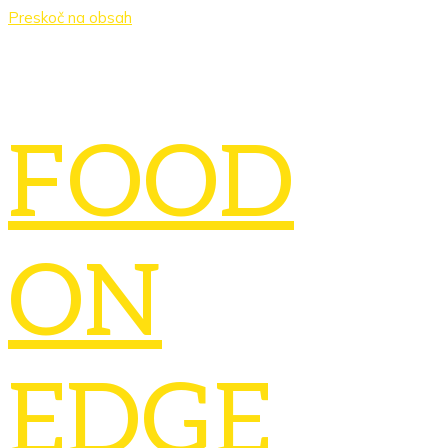
Preskoč na obsah
FOOD
ON
EDGE