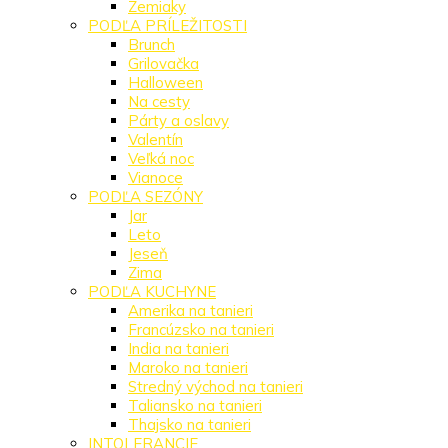
Zemiaky
PODĽA PRÍLEŽITOSTI
Brunch
Grilovačka
Halloween
Na cesty
Párty a oslavy
Valentín
Veľká noc
Vianoce
PODĽA SEZÓNY
Jar
Leto
Jeseň
Zima
PODĽA KUCHYNE
Amerika na tanieri
Francúzsko na tanieri
India na tanieri
Maroko na tanieri
Stredný východ na tanieri
Taliansko na tanieri
Thajsko na tanieri
INTOLERANCIE