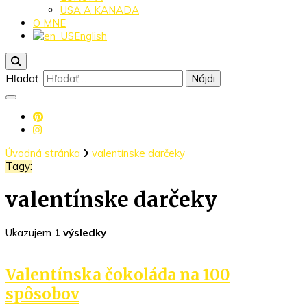
USA A KANADA
O MNE
English
Hľadať:
Úvodná stránka
valentínske darčeky
Tagy:
valentínske darčeky
Ukazujem
1 výsledky
Valentínska čokoláda na 100
spôsobov