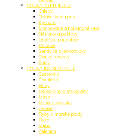
PODĽA TYPU JEDLA
Chleby
Guláše, karí a pod.
Kysnuté
Marinované a nakladané veci
Nátierky a paštéty
Omáčky a podobné
Pečenie
Sendviče a jednohubky
Sladké recepty
Špízy
PODĽA INGREDIENCIE
Cestoviny
Čokoláda
Hríby
Iné obilniny a strukoviny
Mäso
Mliečne výrobky
Ovocie
Ryby a morské plody
Ryža
Vajcia
Zelenina