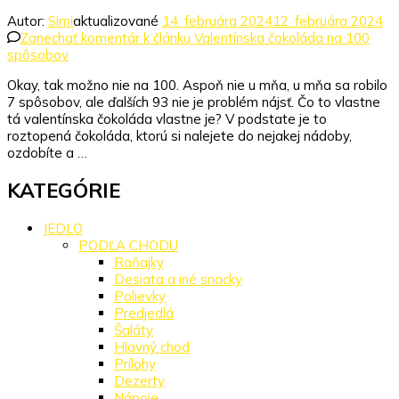
Autor:
Simi
aktualizované
14. februára 2024
12. februára 2024
Zanechať komentár
k článku Valentínska čokoláda na 100
spôsobov
Okay, tak možno nie na 100. Aspoň nie u mňa, u mňa sa robilo
7 spôsobov, ale ďalších 93 nie je problém nájsť. Čo to vlastne
tá valentínska čokoláda vlastne je? V podstate je to
roztopená čokoláda, ktorú si nalejete do nejakej nádoby,
ozdobíte a …
KATEGÓRIE
JEDLO
PODĽA CHODU
Raňajky
Desiata a iné snacky
Polievky
Predjedlá
Šaláty
Hlavný chod
Prílohy
Dezerty
Nápoje