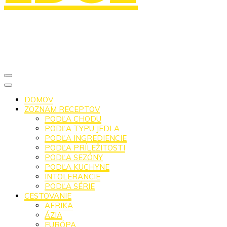
DOMOV
ZOZNAM RECEPTOV
PODĽA CHODU
PODĽA TYPU JEDLA
PODĽA INGREDIENCIE
PODĽA PRÍLEŽITOSTI
PODĽA SEZÓNY
PODĽA KUCHYNE
INTOLERANCIE
PODĽA SÉRIE
CESTOVANIE
AFRIKA
ÁZIA
EURÓPA