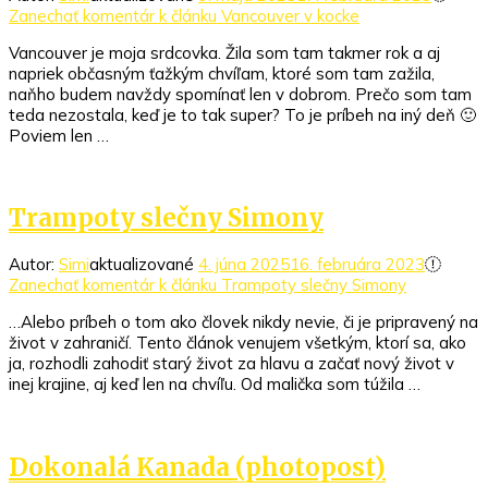
Zanechať komentár
k článku Vancouver v kocke
Vancouver je moja srdcovka. Žila som tam takmer rok a aj
napriek občasným ťažkým chvíľam, ktoré som tam zažila,
naňho budem navždy spomínať len v dobrom. Prečo som tam
teda nezostala, keď je to tak super? To je príbeh na iný deň 🙂
Poviem len …
Trampoty slečny Simony
Autor:
Simi
aktualizované
4. júna 2025
16. februára 2023
Zanechať komentár
k článku Trampoty slečny Simony
…Alebo príbeh o tom ako človek nikdy nevie, či je pripravený na
život v zahraničí. Tento článok venujem všetkým, ktorí sa, ako
ja, rozhodli zahodiť starý život za hlavu a začať nový život v
inej krajine, aj keď len na chvíľu. Od malička som túžila …
Dokonalá Kanada (photopost)