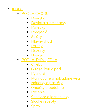
JEDLO
PODĽA CHODU
Raňajky
Desiata a iné snacky
Polievky
Predjedlá
Šaláty
Hlavný chod
Prílohy
Dezerty
Nápoje
PODĽA TYPU JEDLA
Chleby
Guláše, karí a pod.
Kysnuté
Marinované a nakladané veci
Nátierky a paštéty
Omáčky a podobné
Pečenie
Sendviče a jednohubky
Sladké recepty
Špízy