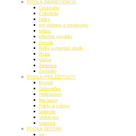
PODĽA INGREDIENCIE
Cestoviny
Čokoláda
Hríby
Iné obilniny a strukoviny
Mäso
Mliečne výrobky
Ovocie
Ryby a morské plody
Ryža
Vajcia
Zelenina
Zemiaky
PODĽA PRÍLEŽITOSTI
Brunch
Grilovačka
Halloween
Na cesty
Párty a oslavy
Valentín
Veľká noc
Vianoce
PODĽA SEZÓNY
Jar