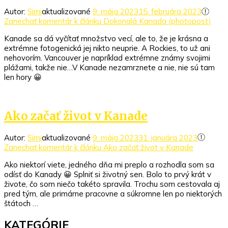
Autor:
Simi
aktualizované
9. mája 2023
15. februára 2023
Zanechať komentár
k článku Dokonalá Kanada (photopost)
Kanade sa dá vyčítať množstvo vecí, ale to, že je krásna a
extrémne fotogenická jej nikto neuprie. A Rockies, to už ani
nehovorím. Vancouver je napríklad extrémne známy svojimi
plážami, takže nie…V Kanade nezamrznete a nie, nie sú tam
len hory 😀
Ako začať život v Kanade
Autor:
Simi
aktualizované
9. mája 2023
31. januára 2023
Zanechať komentár
k článku Ako začať život v Kanade
Ako niektorí viete, jedného dňa mi preplo a rozhodla som sa
odísť do Kanady 😀 Splniť si životný sen. Bolo to prvý krát v
živote, čo som niečo takéto spravila. Trochu som cestovala aj
pred tým, ale primárne pracovne a súkromne len po niektorých
štátoch …
KATEGÓRIE