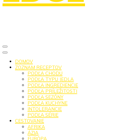
DOMOV
ZOZNAM RECEPTOV
PODĽA CHODU
PODĽA TYPU JEDLA
PODĽA INGREDIENCIE
PODĽA PRÍLEŽITOSTI
PODĽA SEZÓNY
PODĽA KUCHYNE
INTOLERANCIE
PODĽA SÉRIE
CESTOVANIE
AFRIKA
ÁZIA
EURÓPA