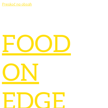
Preskoč na obsah
FOOD
ON
EDGE