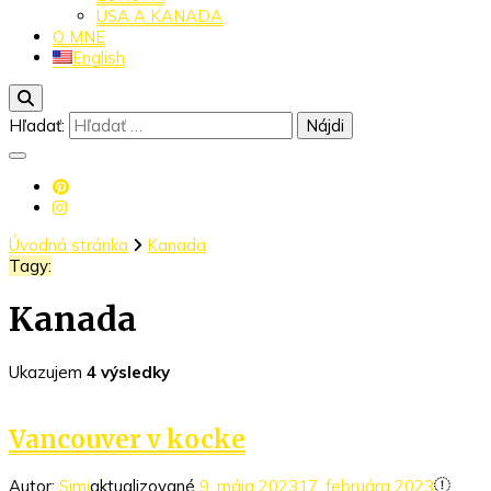
USA A KANADA
O MNE
English
Hľadať:
Úvodná stránka
Kanada
Tagy:
Kanada
Ukazujem
4 výsledky
Vancouver v kocke
Autor:
Simi
aktualizované
9. mája 2023
17. februára 2023