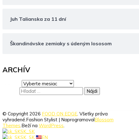
Juh Talianska za 11 dní
Škandinávske zemiaky s údeným lososom
ARCHÍV
ARCHÍV
Hľadať:
© Copyright 2026
FOOD ON EDGE
. Všetky práva
vyhradené.
Fashion Stylist | Naprogramoval
Blossom
Themes
.Beží na
WordPress
.
SK_SK
SK_SK
EN