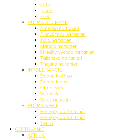
Leto
Jeseň
Zima
PODĽA KUCHYNE
Amerika na tanieri
Francúzsko na tanieri
India na tanieri
Maroko na tanieri
Stredný východ na tanieri
Taliansko na tanieri
Thajsko na tanieri
INTOLERANCIE
Žiadna laktóza
Žiaden lepok
Fit recepty
Vegánske
Vegetariánske
PODĽA SÉRIE
Recepty do 15 minút
Recepty do 30 minút
Top 5
CESTOVANIE
AFRIKA