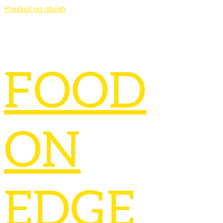
Preskoč na obsah
FOOD
ON
EDGE