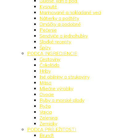
Guláše, karí a pod.
Kysnuté
Marinované a nakladané veci
Nátierky a paštéty
Omáčky a podobné
Pečenie
Sendviče a jednohubky
Sladké recepty
Špízy
PODĽA INGREDIENCIE
Cestoviny
Čokoláda
Hríby
Iné obilniny a strukoviny
Mäso
Mliečne výrobky
Ovocie
Ryby a morské plody
Ryža
Vajcia
Zelenina
Zemiaky
PODĽA PRÍLEŽITOSTI
Brunch