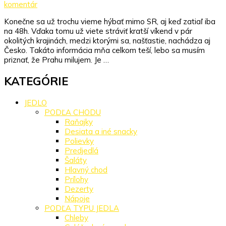
na
komentár
Gastro
Konečne sa už trochu vieme hýbať mimo SR, aj keď zatiaľ iba
vyžitie
na 48h. Vďaka tomu už viete stráviť kratší víkend v pár
v
okolitých krajinách, medzi ktorými sa, našťastie, nachádza aj
Prahe
Česko. Takáto informácia mňa celkom teší, lebo sa musím
priznať, že Prahu milujem. Je …
KATEGÓRIE
JEDLO
PODĽA CHODU
Raňajky
Desiata a iné snacky
Polievky
Predjedlá
Šaláty
Hlavný chod
Prílohy
Dezerty
Nápoje
PODĽA TYPU JEDLA
Chleby