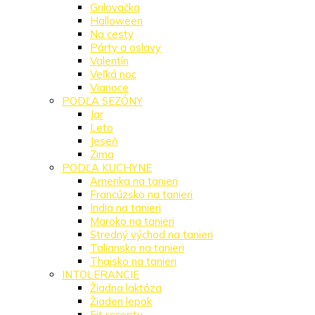
Grilovačka
Halloween
Na cesty
Párty a oslavy
Valentín
Veľká noc
Vianoce
PODĽA SEZÓNY
Jar
Leto
Jeseň
Zima
PODĽA KUCHYNE
Amerika na tanieri
Francúzsko na tanieri
India na tanieri
Maroko na tanieri
Stredný východ na tanieri
Taliansko na tanieri
Thajsko na tanieri
INTOLERANCIE
Žiadna laktóza
Žiaden lepok
Fit recepty