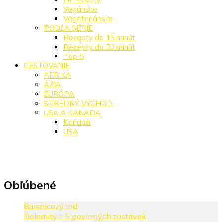
Vegánske
Vegetariánske
PODĽA SÉRIE
Recepty do 15 minút
Recepty do 30 minút
Top 5
CESTOVANIE
AFRIKA
ÁZIA
EURÓPA
STREDNÝ VÝCHOD
USA A KANADA
Kanada
USA
Obľúbené
Brusnicový Ind
Dolomity – 5 povinných zastávok