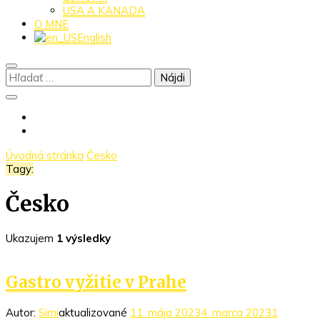
USA A KANADA
O MNE
English
Hľadať:
Úvodná stránka
Česko
Tagy:
Česko
Ukazujem
1 výsledky
Gastro vyžitie v Prahe
Autor:
Simi
aktualizované
11. mája 2023
4. marca 2023
1