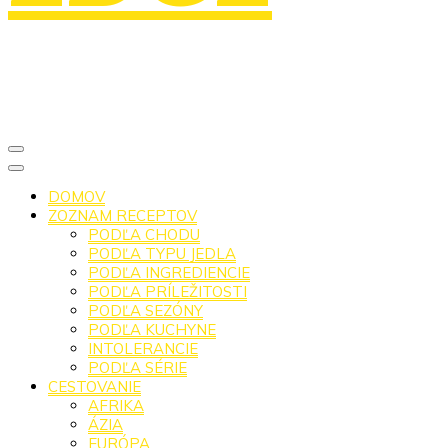
DOMOV
ZOZNAM RECEPTOV
PODĽA CHODU
PODĽA TYPU JEDLA
PODĽA INGREDIENCIE
PODĽA PRÍLEŽITOSTI
PODĽA SEZÓNY
PODĽA KUCHYNE
INTOLERANCIE
PODĽA SÉRIE
CESTOVANIE
AFRIKA
ÁZIA
EURÓPA